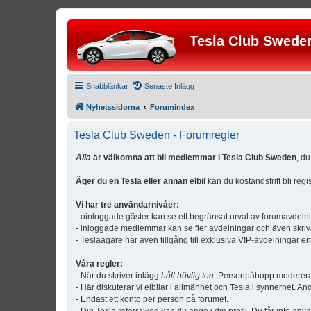
Tesla Club Swede
Snabblänkar
Senaste Inlägg
Nyhetssidorna
Forumindex
Tesla Club Sweden - Forumregler
Alla
är välkomna att bli medlemmar i Tesla Club Sweden
, d
Äger du en Tesla eller annan elbil
kan du kostandsfritt bli reg
Vi har tre användarnivåer:
- oinloggade gäster kan se ett begränsat urval av forumavdeln
- inloggade medlemmar kan se fler avdelningar och även skriv
- Teslaägare har även tillgång till exklusiva VIP-avdelningar e
Våra regler:
- När du skriver inlägg
håll hövlig ton.
Personpåhopp modereras 
- Här diskuterar vi elbilar i allmänhet och Tesla i synnerhet. An
- Endast ett konto per person på forumet.