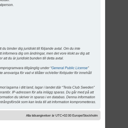
lkoder.
atperson.
 binder dig juridiskt till följande avtal. Om du inte
tt informera dig om ändringar, men det vore klokt av dig att
 du är juridiskt bunden till detta avtal.
umprogramvara tillgänglig under “
General Public License
”
nsvariga för vad vi tillåter och/eller förbjuder för innehåll
 mot lagarna i ditt land, lagar i landet där “Tesla Club Sweden”
verantör. IP-adressen för alla inlägg sparas. Du går med på att
nformation du skriver in sparas i en databas. Denna information
ntrångsförsök som kan leda till att information komprometteras.
Alla tidsangivelser är UTC+02:00 Europe/Stockholm