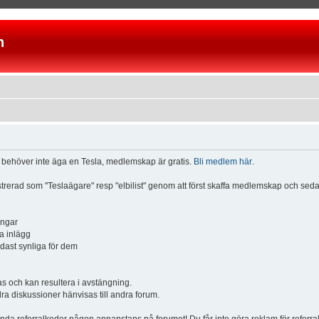
n
u behöver inte äga en Tesla, medlemskap är gratis.
Bli medlem här
.
istrerad som "Teslaägare" resp "elbilist" genom att först skaffa medlemskap och se
ingar
a inlägg
ndast synliga för dem
och kan resultera i avstängning.
dra diskussioner hänvisas till andra forum.