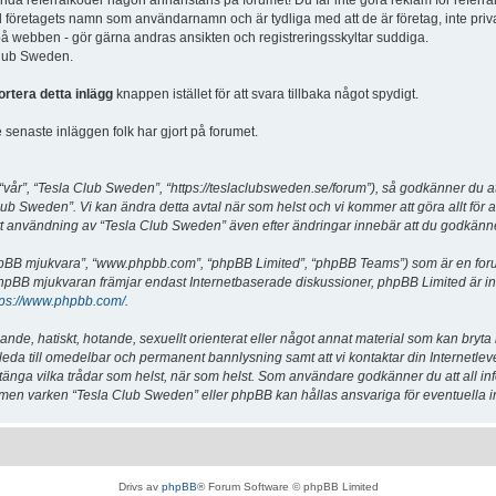
vända referralkoder någon annanstans på forumet! Du får inte göra reklam för referra
d företagets namn som användarnamn och är tydliga med att de är företag, inte priv
a på webben - gör gärna andras ansikten och registreringsskyltar suddiga.
 Club Sweden.
ortera detta inlägg
knappen istället för att svara tillbaka något spydigt.
senaste inläggen folk har gjort på forumet.
år”, “Tesla Club Sweden”, “https://teslaclubsweden.se/forum”), så godkänner du att du
ub Sweden”. Vi kan ändra detta avtal när som helst och vi kommer att göra allt för a
användning av “Tesla Club Sweden” även efter ändringar innebär att du godkänner att
“phpBB mjukvara”, “www.phpbb.com”, “phpBB Limited”, “phpBB Teams”) som är en for
hpBB mjukvaran främjar endast Internetbaserade diskussioner, phpBB Limited är inte a
tps://www.phpbb.com/
.
lande, hatiskt, hotande, sexuellt orienterat eller något annat material som kan bryta
et leda till omedelbar och permanent bannlysning samt att vi kontaktar din Internetle
er stänga vilka trådar som helst, när som helst. Som användare godkänner du att all i
e, men varken “Tesla Club Sweden” eller phpBB kan hållas ansvariga för eventuella i
Drivs av
phpBB
® Forum Software © phpBB Limited