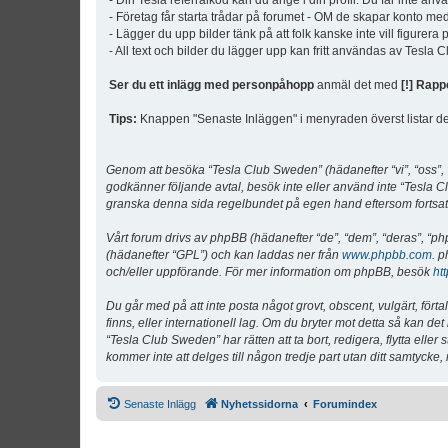
- Din Tesla referralkod kan du ange i din profil. Du får inte an
- Företag får starta trådar på forumet - OM de skapar konto me
- Lägger du upp bilder tänk på att folk kanske inte vill figurer
- All text och bilder du lägger upp kan fritt användas av Tesla
Ser du ett inlägg med personpåhopp
anmäl det med
[!] Rapp
Tips:
Knappen "Senaste Inläggen" i menyraden överst listar de 
Genom att besöka “Tesla Club Sweden” (hädanefter “vi”, “oss”, “v
godkänner följande avtal, besök inte eller använd inte “Tesla Cl
granska denna sida regelbundet på egen hand eftersom fortsatt 
Vårt forum drivs av phpBB (hädanefter “de”, “dem”, “deras”, 
(hädanefter “GPL”) och kan laddas ner från
www.phpbb.com
. p
och/eller uppförande. För mer information om phpBB, besök
ht
Du går med på att inte posta något grovt, obscent, vulgärt, förta
finns, eller internationell lag. Om du bryter mot detta så kan d
“Tesla Club Sweden” har rätten att ta bort, redigera, flytta ell
kommer inte att delges till någon tredje part utan ditt samtyck
Senaste Inlägg
Nyhetssidorna
Forumindex