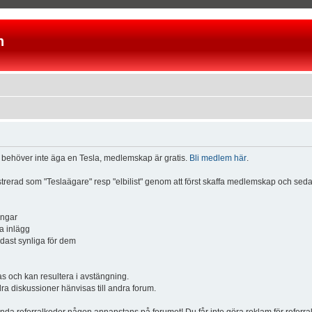
n
u behöver inte äga en Tesla, medlemskap är gratis.
Bli medlem här
.
istrerad som "Teslaägare" resp "elbilist" genom att först skaffa medlemskap och se
ingar
a inlägg
ndast synliga för dem
och kan resultera i avstängning.
dra diskussioner hänvisas till andra forum.