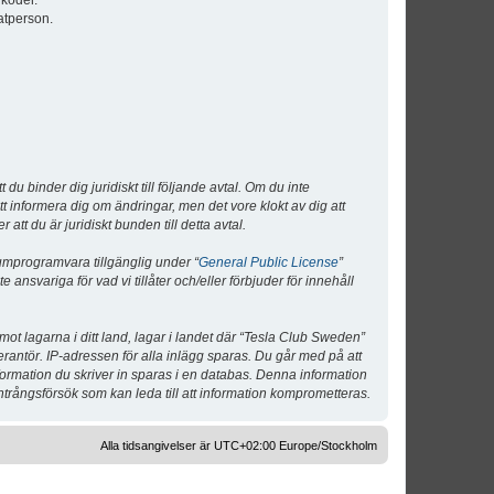
lkoder.
atperson.
 binder dig juridiskt till följande avtal. Om du inte
tt informera dig om ändringar, men det vore klokt av dig att
 du är juridiskt bunden till detta avtal.
umprogramvara tillgänglig under “
General Public License
”
nsvariga för vad vi tillåter och/eller förbjuder för innehåll
 mot lagarna i ditt land, lagar i landet där “Tesla Club Sweden”
verantör. IP-adressen för alla inlägg sparas. Du går med på att
nformation du skriver in sparas i en databas. Denna information
ntrångsförsök som kan leda till att information komprometteras.
Alla tidsangivelser är UTC+02:00 Europe/Stockholm