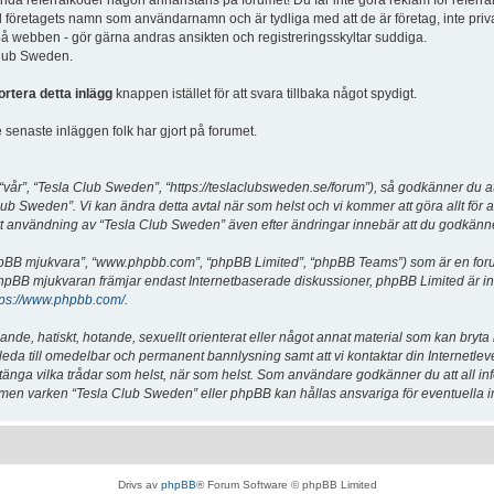
vända referralkoder någon annanstans på forumet! Du får inte göra reklam för referra
d företagets namn som användarnamn och är tydliga med att de är företag, inte priv
a på webben - gör gärna andras ansikten och registreringsskyltar suddiga.
 Club Sweden.
ortera detta inlägg
knappen istället för att svara tillbaka något spydigt.
senaste inläggen folk har gjort på forumet.
år”, “Tesla Club Sweden”, “https://teslaclubsweden.se/forum”), så godkänner du att du
ub Sweden”. Vi kan ändra detta avtal när som helst och vi kommer att göra allt för a
användning av “Tesla Club Sweden” även efter ändringar innebär att du godkänner att
“phpBB mjukvara”, “www.phpbb.com”, “phpBB Limited”, “phpBB Teams”) som är en for
hpBB mjukvaran främjar endast Internetbaserade diskussioner, phpBB Limited är inte a
tps://www.phpbb.com/
.
lande, hatiskt, hotande, sexuellt orienterat eller något annat material som kan bryta
et leda till omedelbar och permanent bannlysning samt att vi kontaktar din Internetle
er stänga vilka trådar som helst, när som helst. Som användare godkänner du att all i
e, men varken “Tesla Club Sweden” eller phpBB kan hållas ansvariga för eventuella i
Drivs av
phpBB
® Forum Software © phpBB Limited