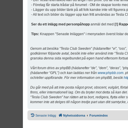
- Din Tesla referralkod kan du ange i din profil. Du får inte an
- Företag får starta trådar på forumet - OM de skapar konto me
- Lägger du upp bilder tänk på att folk kanske inte vill figurer
- All text och bilder du lägger upp kan fritt användas av Tesla
Ser du ett inlägg med personpåhopp
anmäl det med
[!] Rapp
Tips:
Knappen "Senaste Inläggen" i menyraden överst listar de 
Genom att besöka “Tesla Club Sweden” (hädanefter “vi”, “oss”, “v
godkänner följande avtal, besök inte eller använd inte “Tesla Cl
granska denna sida regelbundet på egen hand eftersom fortsatt 
Vårt forum drivs av phpBB (hädanefter “de”, “dem”, “deras”, 
(hädanefter “GPL”) och kan laddas ner från
www.phpbb.com
. p
och/eller uppförande. För mer information om phpBB, besök
ht
Du går med på att inte posta något grovt, obscent, vulgärt, förta
finns, eller internationell lag. Om du bryter mot detta så kan d
“Tesla Club Sweden” har rätten att ta bort, redigera, flytta ell
kommer inte att delges till någon tredje part utan ditt samtyck
Senaste Inlägg
Nyhetssidorna
Forumindex