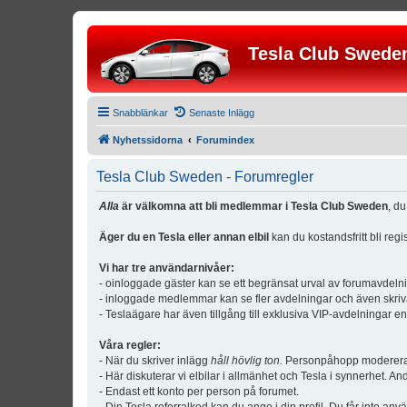
Tesla Club Swede
Snabblänkar
Senaste Inlägg
Nyhetssidorna
Forumindex
Tesla Club Sweden - Forumregler
Alla
är välkomna att bli medlemmar i Tesla Club Sweden
, d
Äger du en Tesla eller annan elbil
kan du kostandsfritt bli reg
Vi har tre användarnivåer:
- oinloggade gäster kan se ett begränsat urval av forumavdeln
- inloggade medlemmar kan se fler avdelningar och även skriv
- Teslaägare har även tillgång till exklusiva VIP-avdelningar e
Våra regler:
- När du skriver inlägg
håll hövlig ton.
Personpåhopp modereras 
- Här diskuterar vi elbilar i allmänhet och Tesla i synnerhet. An
- Endast ett konto per person på forumet.