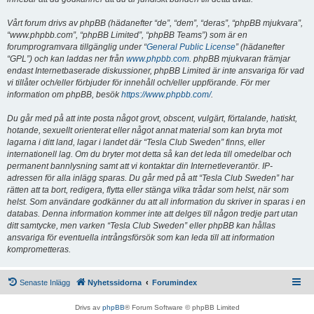
Vårt forum drivs av phpBB (hädanefter “de”, “dem”, “deras”, “phpBB mjukvara”,
“www.phpbb.com”, “phpBB Limited”, “phpBB Teams”) som är en
forumprogramvara tillgänglig under “
General Public License
” (hädanefter
“GPL”) och kan laddas ner från
www.phpbb.com
. phpBB mjukvaran främjar
endast Internetbaserade diskussioner, phpBB Limited är inte ansvariga för vad
vi tillåter och/eller förbjuder för innehåll och/eller uppförande. För mer
information om phpBB, besök
https://www.phpbb.com/
.
Du går med på att inte posta något grovt, obscent, vulgärt, förtalande, hatiskt,
hotande, sexuellt orienterat eller något annat material som kan bryta mot
lagarna i ditt land, lagar i landet där “Tesla Club Sweden” finns, eller
internationell lag. Om du bryter mot detta så kan det leda till omedelbar och
permanent bannlysning samt att vi kontaktar din Internetleverantör. IP-
adressen för alla inlägg sparas. Du går med på att “Tesla Club Sweden” har
rätten att ta bort, redigera, flytta eller stänga vilka trådar som helst, när som
helst. Som användare godkänner du att all information du skriver in sparas i en
databas. Denna information kommer inte att delges till någon tredje part utan
ditt samtycke, men varken “Tesla Club Sweden” eller phpBB kan hållas
ansvariga för eventuella intrångsförsök som kan leda till att information
komprometteras.
Senaste Inlägg
Nyhetssidorna
Forumindex
Drivs av
phpBB
® Forum Software © phpBB Limited