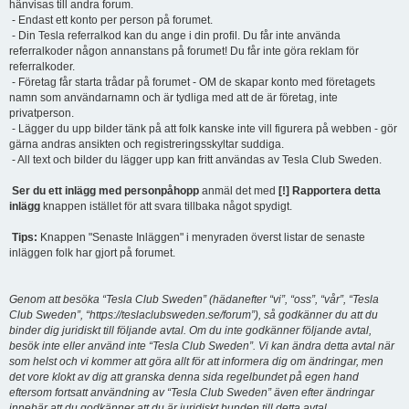
hänvisas till andra forum.
- Endast ett konto per person på forumet.
- Din Tesla referralkod kan du ange i din profil. Du får inte använda
referralkoder någon annanstans på forumet! Du får inte göra reklam för
referralkoder.
- Företag får starta trådar på forumet - OM de skapar konto med företagets
namn som användarnamn och är tydliga med att de är företag, inte
privatperson.
- Lägger du upp bilder tänk på att folk kanske inte vill figurera på webben - gör
gärna andras ansikten och registreringsskyltar suddiga.
- All text och bilder du lägger upp kan fritt användas av Tesla Club Sweden.
Ser du ett inlägg med personpåhopp
anmäl det med
[!] Rapportera detta
inlägg
knappen istället för att svara tillbaka något spydigt.
Tips:
Knappen "Senaste Inläggen" i menyraden överst listar de senaste
inläggen folk har gjort på forumet.
Genom att besöka “Tesla Club Sweden” (hädanefter “vi”, “oss”, “vår”, “Tesla
Club Sweden”, “https://teslaclubsweden.se/forum”), så godkänner du att du
binder dig juridiskt till följande avtal. Om du inte godkänner följande avtal,
besök inte eller använd inte “Tesla Club Sweden”. Vi kan ändra detta avtal när
som helst och vi kommer att göra allt för att informera dig om ändringar, men
det vore klokt av dig att granska denna sida regelbundet på egen hand
eftersom fortsatt användning av “Tesla Club Sweden” även efter ändringar
innebär att du godkänner att du är juridiskt bunden till detta avtal.