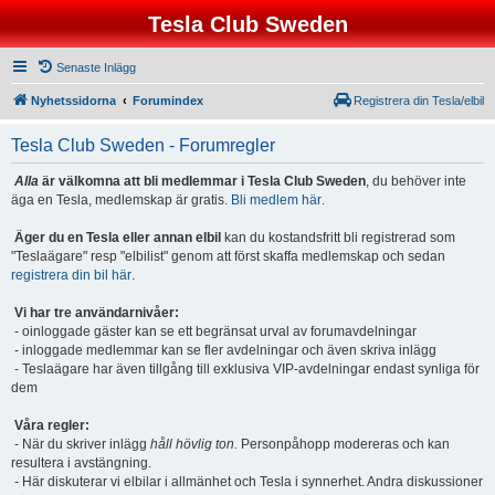
Tesla Club Sweden
Senaste Inlägg
Nyhetssidorna
Forumindex
Registrera din Tesla/elbil
Tesla Club Sweden - Forumregler
Alla
är välkomna att bli medlemmar i Tesla Club Sweden
, du behöver inte
äga en Tesla, medlemskap är gratis.
Bli medlem här
.
Äger du en Tesla eller annan elbil
kan du kostandsfritt bli registrerad som
"Teslaägare" resp "elbilist" genom att först skaffa medlemskap och sedan
registrera din bil här
.
Vi har tre användarnivåer:
- oinloggade gäster kan se ett begränsat urval av forumavdelningar
- inloggade medlemmar kan se fler avdelningar och även skriva inlägg
- Teslaägare har även tillgång till exklusiva VIP-avdelningar endast synliga för
dem
Våra regler:
- När du skriver inlägg
håll hövlig ton.
Personpåhopp modereras och kan
resultera i avstängning.
- Här diskuterar vi elbilar i allmänhet och Tesla i synnerhet. Andra diskussioner