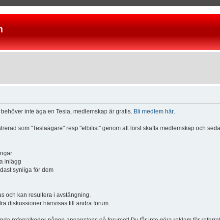
n
u behöver inte äga en Tesla, medlemskap är gratis.
Bli medlem här
.
istrerad som "Teslaägare" resp "elbilist" genom att först skaffa medlemskap och se
ingar
a inlägg
ndast synliga för dem
och kan resultera i avstängning.
dra diskussioner hänvisas till andra forum.