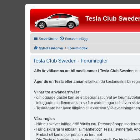
Tesla Club Swede
Snabblänkar
Senaste Inlägg
Nyhetssidorna
Forumindex
Tesla Club Sweden - Forumregler
Alla
är välkomna att bli medlemmar i Tesla Club Sweden
, d
Äger du en Tesla eller annan elbil
kan du kostandsfritt bli reg
Vi har tre användarnivåer:
- oinloggade gäster kan se ett begränsat urval av forumavdeln
- inloggade medlemmar kan se fler avdelningar och även skriv
- Teslaägare har även tillgång till exklusiva VIP-avdelningar e
Våra regler:
- När du skriver inlägg
håll hövlig ton.
Personpåhopp modereras 
- Här diskuterar vi elbilar i allmänhet och Tesla i synnerhet. An
- Endast ett konto per person på forumet.