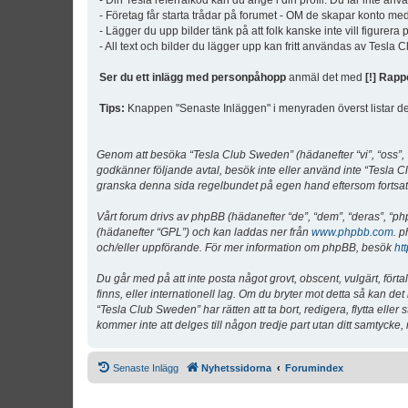
- Din Tesla referralkod kan du ange i din profil. Du får inte an
- Företag får starta trådar på forumet - OM de skapar konto me
- Lägger du upp bilder tänk på att folk kanske inte vill figurer
- All text och bilder du lägger upp kan fritt användas av Tesla
Ser du ett inlägg med personpåhopp
anmäl det med
[!] Rapp
Tips:
Knappen "Senaste Inläggen" i menyraden överst listar de 
Genom att besöka “Tesla Club Sweden” (hädanefter “vi”, “oss”, “v
godkänner följande avtal, besök inte eller använd inte “Tesla Cl
granska denna sida regelbundet på egen hand eftersom fortsatt 
Vårt forum drivs av phpBB (hädanefter “de”, “dem”, “deras”, 
(hädanefter “GPL”) och kan laddas ner från
www.phpbb.com
. p
och/eller uppförande. För mer information om phpBB, besök
ht
Du går med på att inte posta något grovt, obscent, vulgärt, förta
finns, eller internationell lag. Om du bryter mot detta så kan d
“Tesla Club Sweden” har rätten att ta bort, redigera, flytta ell
kommer inte att delges till någon tredje part utan ditt samtyck
Senaste Inlägg
Nyhetssidorna
Forumindex