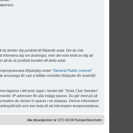
lkoder.
atperson.
 binder dig juridiskt till följande avtal. Om du inte
tt informera dig om ändringar, men det vore klokt av dig att
 du är juridiskt bunden till detta avtal.
umprogramvara tillgänglig under “
General Public License
”
nsvariga för vad vi tillåter och/eller förbjuder för innehåll
 mot lagarna i ditt land, lagar i landet där “Tesla Club Sweden”
verantör. IP-adressen för alla inlägg sparas. Du går med på att
nformation du skriver in sparas i en databas. Denna information
ntrångsförsök som kan leda till att information komprometteras.
Alla tidsangivelser är UTC+02:00 Europe/Stockholm