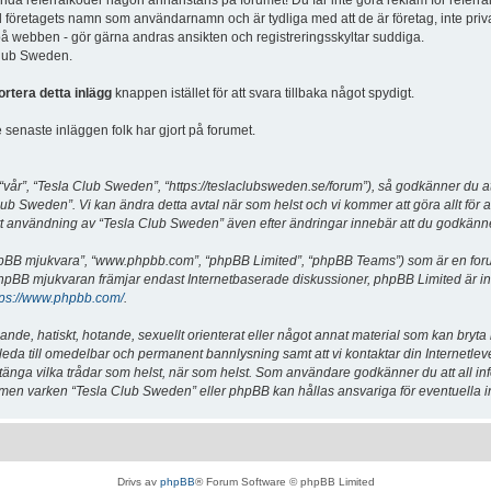
vända referralkoder någon annanstans på forumet! Du får inte göra reklam för referra
d företagets namn som användarnamn och är tydliga med att de är företag, inte priv
a på webben - gör gärna andras ansikten och registreringsskyltar suddiga.
 Club Sweden.
ortera detta inlägg
knappen istället för att svara tillbaka något spydigt.
senaste inläggen folk har gjort på forumet.
år”, “Tesla Club Sweden”, “https://teslaclubsweden.se/forum”), så godkänner du att du
ub Sweden”. Vi kan ändra detta avtal när som helst och vi kommer att göra allt för a
användning av “Tesla Club Sweden” även efter ändringar innebär att du godkänner att
“phpBB mjukvara”, “www.phpbb.com”, “phpBB Limited”, “phpBB Teams”) som är en for
hpBB mjukvaran främjar endast Internetbaserade diskussioner, phpBB Limited är inte a
tps://www.phpbb.com/
.
lande, hatiskt, hotande, sexuellt orienterat eller något annat material som kan bryta
et leda till omedelbar och permanent bannlysning samt att vi kontaktar din Internetle
er stänga vilka trådar som helst, när som helst. Som användare godkänner du att all i
e, men varken “Tesla Club Sweden” eller phpBB kan hållas ansvariga för eventuella i
Drivs av
phpBB
® Forum Software © phpBB Limited