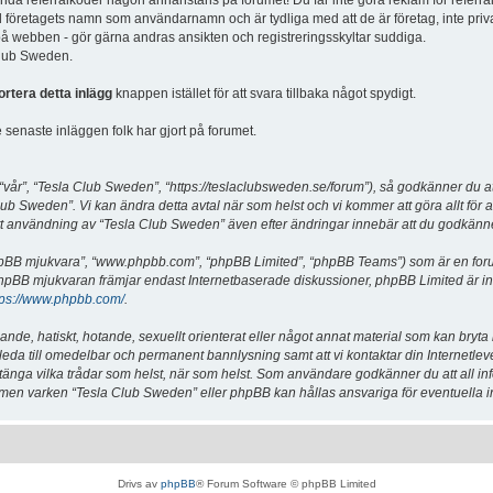
vända referralkoder någon annanstans på forumet! Du får inte göra reklam för referra
d företagets namn som användarnamn och är tydliga med att de är företag, inte priv
a på webben - gör gärna andras ansikten och registreringsskyltar suddiga.
 Club Sweden.
ortera detta inlägg
knappen istället för att svara tillbaka något spydigt.
senaste inläggen folk har gjort på forumet.
år”, “Tesla Club Sweden”, “https://teslaclubsweden.se/forum”), så godkänner du att du
ub Sweden”. Vi kan ändra detta avtal när som helst och vi kommer att göra allt för a
användning av “Tesla Club Sweden” även efter ändringar innebär att du godkänner att
“phpBB mjukvara”, “www.phpbb.com”, “phpBB Limited”, “phpBB Teams”) som är en for
hpBB mjukvaran främjar endast Internetbaserade diskussioner, phpBB Limited är inte a
tps://www.phpbb.com/
.
lande, hatiskt, hotande, sexuellt orienterat eller något annat material som kan bryta
et leda till omedelbar och permanent bannlysning samt att vi kontaktar din Internetle
er stänga vilka trådar som helst, när som helst. Som användare godkänner du att all i
e, men varken “Tesla Club Sweden” eller phpBB kan hållas ansvariga för eventuella i
Drivs av
phpBB
® Forum Software © phpBB Limited