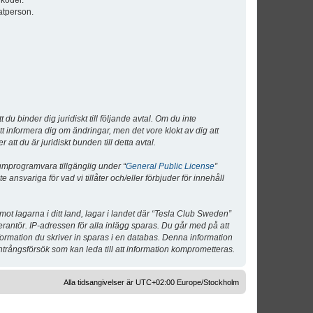
lkoder.
atperson.
 binder dig juridiskt till följande avtal. Om du inte
tt informera dig om ändringar, men det vore klokt av dig att
 du är juridiskt bunden till detta avtal.
umprogramvara tillgänglig under “
General Public License
”
nsvariga för vad vi tillåter och/eller förbjuder för innehåll
 mot lagarna i ditt land, lagar i landet där “Tesla Club Sweden”
verantör. IP-adressen för alla inlägg sparas. Du går med på att
nformation du skriver in sparas i en databas. Denna information
ntrångsförsök som kan leda till att information komprometteras.
Alla tidsangivelser är UTC+02:00 Europe/Stockholm