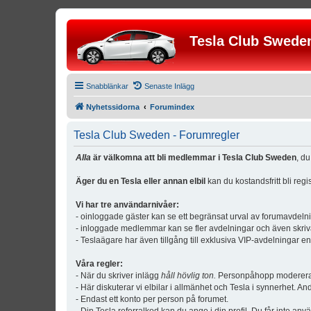
Tesla Club Swede
Snabblänkar
Senaste Inlägg
Nyhetssidorna
Forumindex
Tesla Club Sweden - Forumregler
Alla
är välkomna att bli medlemmar i Tesla Club Sweden
, d
Äger du en Tesla eller annan elbil
kan du kostandsfritt bli reg
Vi har tre användarnivåer:
- oinloggade gäster kan se ett begränsat urval av forumavdeln
- inloggade medlemmar kan se fler avdelningar och även skriv
- Teslaägare har även tillgång till exklusiva VIP-avdelningar e
Våra regler:
- När du skriver inlägg
håll hövlig ton.
Personpåhopp modereras 
- Här diskuterar vi elbilar i allmänhet och Tesla i synnerhet. An
- Endast ett konto per person på forumet.