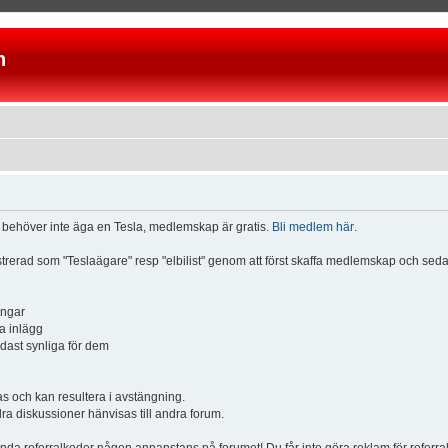
n
u behöver inte äga en Tesla, medlemskap är gratis.
Bli medlem här
.
istrerad som "Teslaägare" resp "elbilist" genom att först skaffa medlemskap och se
ingar
a inlägg
ndast synliga för dem
och kan resultera i avstängning.
dra diskussioner hänvisas till andra forum.