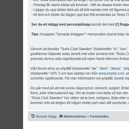
- Din Tesla referralkod kan du ange i din profil. Du får inte an
- Företag får starta trådar på forumet - OM de skapar konto me
- Lägger du upp bilder tänk på att folk kanske inte vill figurer
- All text och bilder du lägger upp kan fritt användas av Tesla
Ser du ett inlägg med personpåhopp
anmäl det med
[!] Rapp
Tips:
Knappen "Senaste Inläggen" i menyraden överst listar de 
Genom att besöka “Tesla Club Sweden” (hädanefter “vi”, “oss”, “v
godkänner följande avtal, besök inte eller använd inte “Tesla Cl
granska denna sida regelbundet på egen hand eftersom fortsatt 
Vårt forum drivs av phpBB (hädanefter “de”, “dem”, “deras”, 
(hädanefter “GPL”) och kan laddas ner från
www.phpbb.com
. p
och/eller uppförande. För mer information om phpBB, besök
ht
Du går med på att inte posta något grovt, obscent, vulgärt, förta
finns, eller internationell lag. Om du bryter mot detta så kan d
“Tesla Club Sweden” har rätten att ta bort, redigera, flytta ell
kommer inte att delges till någon tredje part utan ditt samtyck
Senaste Inlägg
Nyhetssidorna
Forumindex