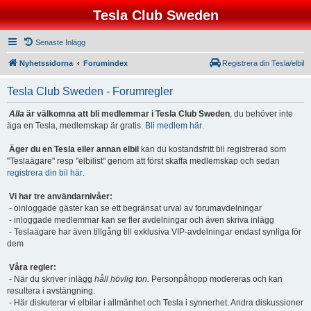
Tesla Club Sweden
Senaste Inlägg
Nyhetssidorna
Forumindex
Registrera din Tesla/elbil
Tesla Club Sweden - Forumregler
Alla
är välkomna att bli medlemmar i Tesla Club Sweden
, du behöver inte
äga en Tesla, medlemskap är gratis.
Bli medlem här
.
Äger du en Tesla eller annan elbil
kan du kostandsfritt bli registrerad som
"Teslaägare" resp "elbilist" genom att först skaffa medlemskap och sedan
registrera din bil här
.
Vi har tre användarnivåer:
- oinloggade gäster kan se ett begränsat urval av forumavdelningar
- inloggade medlemmar kan se fler avdelningar och även skriva inlägg
- Teslaägare har även tillgång till exklusiva VIP-avdelningar endast synliga för
dem
Våra regler:
- När du skriver inlägg
håll hövlig ton.
Personpåhopp modereras och kan
resultera i avstängning.
- Här diskuterar vi elbilar i allmänhet och Tesla i synnerhet. Andra diskussioner