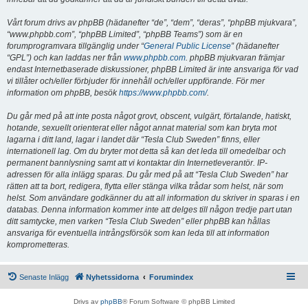
Vårt forum drivs av phpBB (hädanefter “de”, “dem”, “deras”, “phpBB mjukvara”,
“www.phpbb.com”, “phpBB Limited”, “phpBB Teams”) som är en
forumprogramvara tillgänglig under “
General Public License
” (hädanefter
“GPL”) och kan laddas ner från
www.phpbb.com
. phpBB mjukvaran främjar
endast Internetbaserade diskussioner, phpBB Limited är inte ansvariga för vad
vi tillåter och/eller förbjuder för innehåll och/eller uppförande. För mer
information om phpBB, besök
https://www.phpbb.com/
.
Du går med på att inte posta något grovt, obscent, vulgärt, förtalande, hatiskt,
hotande, sexuellt orienterat eller något annat material som kan bryta mot
lagarna i ditt land, lagar i landet där “Tesla Club Sweden” finns, eller
internationell lag. Om du bryter mot detta så kan det leda till omedelbar och
permanent bannlysning samt att vi kontaktar din Internetleverantör. IP-
adressen för alla inlägg sparas. Du går med på att “Tesla Club Sweden” har
rätten att ta bort, redigera, flytta eller stänga vilka trådar som helst, när som
helst. Som användare godkänner du att all information du skriver in sparas i en
databas. Denna information kommer inte att delges till någon tredje part utan
ditt samtycke, men varken “Tesla Club Sweden” eller phpBB kan hållas
ansvariga för eventuella intrångsförsök som kan leda till att information
komprometteras.
Senaste Inlägg
Nyhetssidorna
Forumindex
Drivs av
phpBB
® Forum Software © phpBB Limited