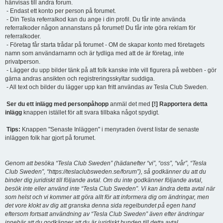
hänvisas till andra forum.
- Endast ett konto per person på forumet.
- Din Tesla referralkod kan du ange i din profil. Du får inte använda
referralkoder någon annanstans på forumet! Du får inte göra reklam för
referralkoder.
- Företag får starta trådar på forumet - OM de skapar konto med företagets
namn som användarnamn och är tydliga med att de är företag, inte
privatperson.
- Lägger du upp bilder tänk på att folk kanske inte vill figurera på webben - gör
gärna andras ansikten och registreringsskyltar suddiga.
- All text och bilder du lägger upp kan fritt användas av Tesla Club Sweden.
Ser du ett inlägg med personpåhopp
anmäl det med
[!] Rapportera detta
inlägg
knappen istället för att svara tillbaka något spydigt.
Tips:
Knappen "Senaste Inläggen" i menyraden överst listar de senaste
inläggen folk har gjort på forumet.
Genom att besöka “Tesla Club Sweden” (hädanefter “vi”, “oss”, “vår”, “Tesla
Club Sweden”, “https://teslaclubsweden.se/forum”), så godkänner du att du
binder dig juridiskt till följande avtal. Om du inte godkänner följande avtal,
besök inte eller använd inte “Tesla Club Sweden”. Vi kan ändra detta avtal när
som helst och vi kommer att göra allt för att informera dig om ändringar, men
det vore klokt av dig att granska denna sida regelbundet på egen hand
eftersom fortsatt användning av “Tesla Club Sweden” även efter ändringar
innebär att du godkänner att du är juridiskt bunden till detta avtal.