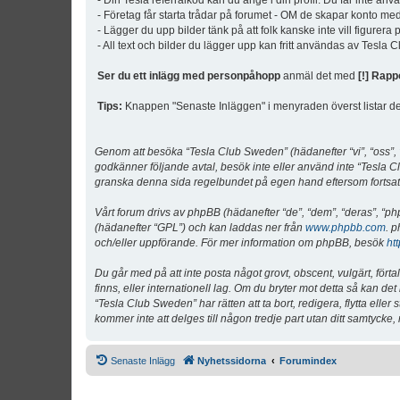
- Din Tesla referralkod kan du ange i din profil. Du får inte an
- Företag får starta trådar på forumet - OM de skapar konto me
- Lägger du upp bilder tänk på att folk kanske inte vill figurer
- All text och bilder du lägger upp kan fritt användas av Tesla
Ser du ett inlägg med personpåhopp
anmäl det med
[!] Rapp
Tips:
Knappen "Senaste Inläggen" i menyraden överst listar de 
Genom att besöka “Tesla Club Sweden” (hädanefter “vi”, “oss”, “v
godkänner följande avtal, besök inte eller använd inte “Tesla Cl
granska denna sida regelbundet på egen hand eftersom fortsatt 
Vårt forum drivs av phpBB (hädanefter “de”, “dem”, “deras”, 
(hädanefter “GPL”) och kan laddas ner från
www.phpbb.com
. p
och/eller uppförande. För mer information om phpBB, besök
ht
Du går med på att inte posta något grovt, obscent, vulgärt, förta
finns, eller internationell lag. Om du bryter mot detta så kan d
“Tesla Club Sweden” har rätten att ta bort, redigera, flytta ell
kommer inte att delges till någon tredje part utan ditt samtyck
Senaste Inlägg
Nyhetssidorna
Forumindex