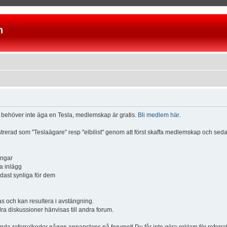
n
u behöver inte äga en Tesla, medlemskap är gratis.
Bli medlem här
.
istrerad som "Teslaägare" resp "elbilist" genom att först skaffa medlemskap och se
ingar
a inlägg
ndast synliga för dem
och kan resultera i avstängning.
dra diskussioner hänvisas till andra forum.