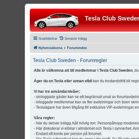
Tesla Club Swede
Snabblänkar
Senaste Inlägg
Nyhetssidorna
Forumindex
Tesla Club Sweden - Forumregler
Alla
är välkomna att bli medlemmar i Tesla Club Sweden
, d
Äger du en Tesla eller annan elbil
kan du kostandsfritt bli reg
Vi har tre användarnivåer:
- oinloggade gäster kan se ett begränsat urval av forumavdeln
- inloggade medlemmar kan se fler avdelningar och även skriv
- Teslaägare har även tillgång till exklusiva VIP-avdelningar e
Våra regler:
- När du skriver inlägg
håll hövlig ton.
Personpåhopp modereras 
- Här diskuterar vi elbilar i allmänhet och Tesla i synnerhet. An
- Endast ett konto per person på forumet.