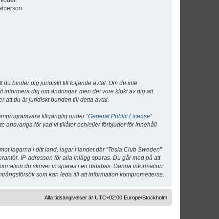
lkoder.
atperson.
 binder dig juridiskt till följande avtal. Om du inte
tt informera dig om ändringar, men det vore klokt av dig att
 du är juridiskt bunden till detta avtal.
umprogramvara tillgänglig under “
General Public License
”
nsvariga för vad vi tillåter och/eller förbjuder för innehåll
 mot lagarna i ditt land, lagar i landet där “Tesla Club Sweden”
verantör. IP-adressen för alla inlägg sparas. Du går med på att
nformation du skriver in sparas i en databas. Denna information
ntrångsförsök som kan leda till att information komprometteras.
Alla tidsangivelser är UTC+02:00 Europe/Stockholm