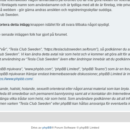
vända referralkoder någon annanstans på forumet! Du får inte göra reklam för referra
d företagets namn som användarnamn och är tydliga med att de är företag, inte priv
a på webben - gör gärna andras ansikten och registreringsskyltar suddiga.
 Club Sweden.
ortera detta inlägg
knappen istället för att svara tillbaka något spydigt.
senaste inläggen folk har gjort på forumet.
år”, “Tesla Club Sweden”, “https://teslaclubsweden.se/forum”), så godkänner du att du
ub Sweden”. Vi kan ändra detta avtal när som helst och vi kommer att göra allt för a
användning av “Tesla Club Sweden” även efter ändringar innebär att du godkänner att
“phpBB mjukvara”, “www.phpbb.com”, “phpBB Limited”, “phpBB Teams”) som är en for
hpBB mjukvaran främjar endast Internetbaserade diskussioner, phpBB Limited är inte a
tps://www.phpbb.com/
.
lande, hatiskt, hotande, sexuellt orienterat eller något annat material som kan bryta
et leda till omedelbar och permanent bannlysning samt att vi kontaktar din Internetle
er stänga vilka trådar som helst, när som helst. Som användare godkänner du att all i
e, men varken “Tesla Club Sweden” eller phpBB kan hållas ansvariga för eventuella i
Drivs av
phpBB
® Forum Software © phpBB Limited