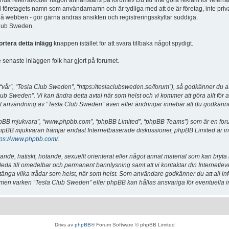
vända referralkoder någon annanstans på forumet! Du får inte göra reklam för referra
d företagets namn som användarnamn och är tydliga med att de är företag, inte priv
a på webben - gör gärna andras ansikten och registreringsskyltar suddiga.
 Club Sweden.
ortera detta inlägg
knappen istället för att svara tillbaka något spydigt.
senaste inläggen folk har gjort på forumet.
år”, “Tesla Club Sweden”, “https://teslaclubsweden.se/forum”), så godkänner du att du
ub Sweden”. Vi kan ändra detta avtal när som helst och vi kommer att göra allt för a
användning av “Tesla Club Sweden” även efter ändringar innebär att du godkänner att
“phpBB mjukvara”, “www.phpbb.com”, “phpBB Limited”, “phpBB Teams”) som är en for
hpBB mjukvaran främjar endast Internetbaserade diskussioner, phpBB Limited är inte a
tps://www.phpbb.com/
.
lande, hatiskt, hotande, sexuellt orienterat eller något annat material som kan bryta
et leda till omedelbar och permanent bannlysning samt att vi kontaktar din Internetle
er stänga vilka trådar som helst, när som helst. Som användare godkänner du att all i
e, men varken “Tesla Club Sweden” eller phpBB kan hållas ansvariga för eventuella i
Drivs av
phpBB
® Forum Software © phpBB Limited