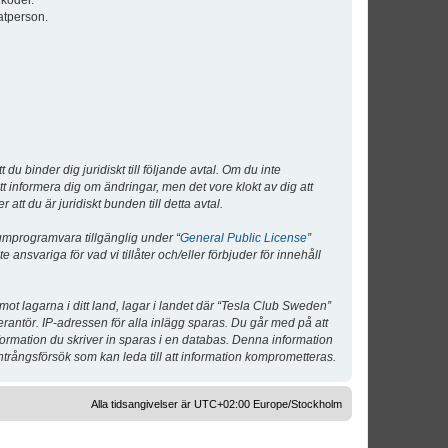
lkoder.
atperson.
 binder dig juridiskt till följande avtal. Om du inte
tt informera dig om ändringar, men det vore klokt av dig att
 du är juridiskt bunden till detta avtal.
umprogramvara tillgänglig under “
General Public License
”
nsvariga för vad vi tillåter och/eller förbjuder för innehåll
 mot lagarna i ditt land, lagar i landet där “Tesla Club Sweden”
verantör. IP-adressen för alla inlägg sparas. Du går med på att
nformation du skriver in sparas i en databas. Denna information
ntrångsförsök som kan leda till att information komprometteras.
Alla tidsangivelser är UTC+02:00 Europe/Stockholm