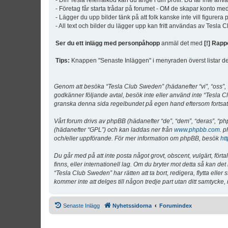
- Din Tesla referralkod kan du ange i din profil. Du får inte an
- Företag får starta trådar på forumet - OM de skapar konto me
- Lägger du upp bilder tänk på att folk kanske inte vill figurer
- All text och bilder du lägger upp kan fritt användas av Tesla
Ser du ett inlägg med personpåhopp
anmäl det med
[!] Rapp
Tips:
Knappen "Senaste Inläggen" i menyraden överst listar de 
Genom att besöka “Tesla Club Sweden” (hädanefter “vi”, “oss”, “v
godkänner följande avtal, besök inte eller använd inte “Tesla Cl
granska denna sida regelbundet på egen hand eftersom fortsatt 
Vårt forum drivs av phpBB (hädanefter “de”, “dem”, “deras”, 
(hädanefter “GPL”) och kan laddas ner från
www.phpbb.com
. p
och/eller uppförande. För mer information om phpBB, besök
ht
Du går med på att inte posta något grovt, obscent, vulgärt, förta
finns, eller internationell lag. Om du bryter mot detta så kan d
“Tesla Club Sweden” har rätten att ta bort, redigera, flytta ell
kommer inte att delges till någon tredje part utan ditt samtyck
Senaste Inlägg
Nyhetssidorna
Forumindex