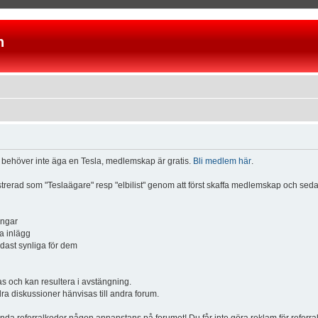
n
u behöver inte äga en Tesla, medlemskap är gratis.
Bli medlem här
.
istrerad som "Teslaägare" resp "elbilist" genom att först skaffa medlemskap och se
ingar
a inlägg
ndast synliga för dem
och kan resultera i avstängning.
dra diskussioner hänvisas till andra forum.