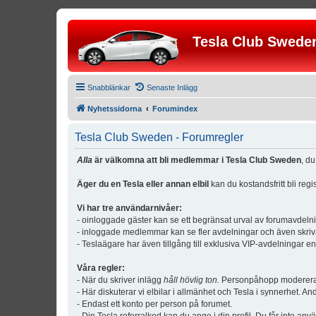
Tesla Club Swede
Snabblänkar
Senaste Inlägg
Nyhetssidorna
Forumindex
Tesla Club Sweden - Forumregler
Alla
är välkomna att bli medlemmar i Tesla Club Sweden
, d
Äger du en Tesla eller annan elbil
kan du kostandsfritt bli reg
Vi har tre användarnivåer:
- oinloggade gäster kan se ett begränsat urval av forumavdeln
- inloggade medlemmar kan se fler avdelningar och även skriv
- Teslaägare har även tillgång till exklusiva VIP-avdelningar e
Våra regler:
- När du skriver inlägg
håll hövlig ton.
Personpåhopp modereras 
- Här diskuterar vi elbilar i allmänhet och Tesla i synnerhet. An
- Endast ett konto per person på forumet.