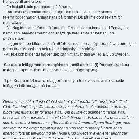
hänvisas till andra forum.
- Endast ett konto per person på forumet.
- Din Tesla referralkod kan du ange i din profil. Du får inte använda
referralkoder någon annanstans på forumet! Du får inte göra reklam för
referralkoder.
- Företag får starta trådar på forumet - OM de skapar konto med företagets
namn som användarnamn och är tydliga med att de är företag, inte
privatperson.
- Lägger du upp bilder tänk på att folk kanske inte vill figurera på webben - gör
gärna andras ansikten och registreringsskyltar suddiga.
- All text och bilder du lägger upp kan fritt användas av Tesla Club Sweden.
Ser du ett inlägg med personpåhopp
anmäl det med
[!] Rapportera detta
inlägg
knappen istället för att svara tillbaka något spydigt.
Tips:
Knappen "Senaste Inläggen" i menyraden överst listar de senaste
inläggen folk har gjort på forumet.
Genom att besöka “Tesla Club Sweden” (hädanefter “vi”, “oss”, “vår”, “Tesla
Club Sweden”, “https://teslaclubsweden.se/forum”), så godkänner du att du
binder dig juridiskt till följande avtal. Om du inte godkänner följande avtal,
besök inte eller använd inte “Tesla Club Sweden”. Vi kan ändra detta avtal när
som helst och vi kommer att göra allt för att informera dig om ändringar, men
det vore klokt av dig att granska denna sida regelbundet på egen hand
eftersom fortsatt användning av “Tesla Club Sweden” även efter ändringar
innebär att du godkänner att du är juridiskt bunden till detta avtal.