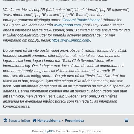
Vårt forum drivs av phpBB (hädanefter “de”, “dem”, “deras”, “phpBB mjukvara”,
“www.phpbb.com”, “phpBB Limited”, “phpBB Teams”) som är en
forumprogramvara tillgänglig under “
General Public License
” (hädanefter
“GPL”) och kan laddas ner från
www.phpbb.com
. phpBB mjukvaran främjar
endast Internetbaserade diskussioner, phpBB Limited är inte ansvariga för vad
vi tillåter och/eller förbjuder för innehåll och/eller uppförande. För mer
information om phpBB, besök
https://www.phpbb.com/
.
Du går med på att inte posta något grovt, obscent, vulgärt, förtalande, hatiskt,
hotande, sexuellt orienterat eller något annat material som kan bryta mot
lagarna i ditt land, lagar i landet där “Tesla Club Sweden” finns, eller
internationell lag. Om du bryter mot detta så kan det leda till omedelbar och
permanent bannlysning samt att vi kontaktar din Internetleverantör. IP-
adressen för alla inlägg sparas. Du går med på att “Tesla Club Sweden” har
rätten att ta bort, redigera, flytta eller stänga vilka trådar som helst, när som
helst. Som användare godkänner du att all information du skriver in sparas i en
databas. Denna information kommer inte att delges till någon tredje part utan
ditt samtycke, men varken “Tesla Club Sweden” eller phpBB kan hållas
ansvariga för eventuella intrångsförsök som kan leda till att information
komprometteras.
Senaste Inlägg
Nyhetssidorna
Forumindex
Drivs av
phpBB
® Forum Software © phpBB Limited