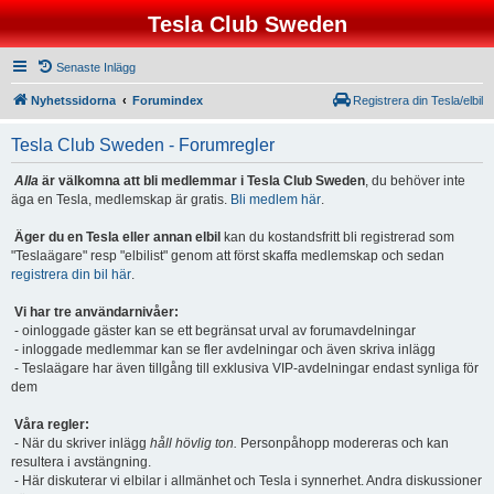
Tesla Club Sweden
Senaste Inlägg
Nyhetssidorna
Forumindex
Registrera din Tesla/elbil
Tesla Club Sweden - Forumregler
Alla
är välkomna att bli medlemmar i Tesla Club Sweden
, du behöver inte
äga en Tesla, medlemskap är gratis.
Bli medlem här
.
Äger du en Tesla eller annan elbil
kan du kostandsfritt bli registrerad som
"Teslaägare" resp "elbilist" genom att först skaffa medlemskap och sedan
registrera din bil här
.
Vi har tre användarnivåer:
- oinloggade gäster kan se ett begränsat urval av forumavdelningar
- inloggade medlemmar kan se fler avdelningar och även skriva inlägg
- Teslaägare har även tillgång till exklusiva VIP-avdelningar endast synliga för
dem
Våra regler:
- När du skriver inlägg
håll hövlig ton.
Personpåhopp modereras och kan
resultera i avstängning.
- Här diskuterar vi elbilar i allmänhet och Tesla i synnerhet. Andra diskussioner