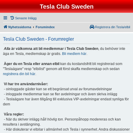
Tesla Club Sweden
Senaste Inlägg
Nyhetssidorna
Forumindex
Registrera din Tesla/elbil
Tesla Club Sweden - Forumregler
Alla
är välkomna att bli medlemmar i Tesla Club Sweden
, du behöver inte
äga en Tesla, medlemskap är gratis.
Bli medlem här
.
Äger du en Tesla eller annan elbil
kan du kostandsfritt bli registrerad som
"Teslaägare" resp "elbilist" genom att först skaffa medlemskap och sedan
registrera din bil här
.
Vi har tre användarnivåer:
- oinloggade gäster kan se ett begränsat urval av forumavdelningar
- inloggade medlemmar kan se fler avdelningar och även skriva inlägg
- Teslaägare har även tillgång till exklusiva VIP-avdelningar endast synliga för
dem
Våra regler:
- När du skriver inlägg
håll hövlig ton.
Personpåhopp modereras och kan
resultera i avstängning.
- Här diskuterar vi elbilar i allmänhet och Tesla i synnerhet. Andra diskussioner