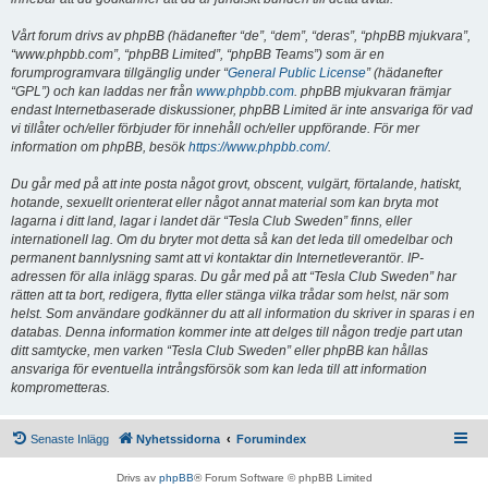
Vårt forum drivs av phpBB (hädanefter “de”, “dem”, “deras”, “phpBB mjukvara”,
“www.phpbb.com”, “phpBB Limited”, “phpBB Teams”) som är en
forumprogramvara tillgänglig under “
General Public License
” (hädanefter
“GPL”) och kan laddas ner från
www.phpbb.com
. phpBB mjukvaran främjar
endast Internetbaserade diskussioner, phpBB Limited är inte ansvariga för vad
vi tillåter och/eller förbjuder för innehåll och/eller uppförande. För mer
information om phpBB, besök
https://www.phpbb.com/
.
Du går med på att inte posta något grovt, obscent, vulgärt, förtalande, hatiskt,
hotande, sexuellt orienterat eller något annat material som kan bryta mot
lagarna i ditt land, lagar i landet där “Tesla Club Sweden” finns, eller
internationell lag. Om du bryter mot detta så kan det leda till omedelbar och
permanent bannlysning samt att vi kontaktar din Internetleverantör. IP-
adressen för alla inlägg sparas. Du går med på att “Tesla Club Sweden” har
rätten att ta bort, redigera, flytta eller stänga vilka trådar som helst, när som
helst. Som användare godkänner du att all information du skriver in sparas i en
databas. Denna information kommer inte att delges till någon tredje part utan
ditt samtycke, men varken “Tesla Club Sweden” eller phpBB kan hållas
ansvariga för eventuella intrångsförsök som kan leda till att information
komprometteras.
Senaste Inlägg
Nyhetssidorna
Forumindex
Drivs av
phpBB
® Forum Software © phpBB Limited