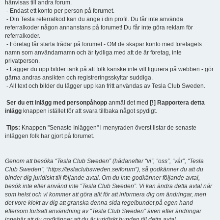
hänvisas till andra forum.
- Endast ett konto per person på forumet.
- Din Tesla referralkod kan du ange i din profil. Du får inte använda
referralkoder någon annanstans på forumet! Du får inte göra reklam för
referralkoder.
- Företag får starta trådar på forumet - OM de skapar konto med företagets
namn som användarnamn och är tydliga med att de är företag, inte
privatperson.
- Lägger du upp bilder tänk på att folk kanske inte vill figurera på webben - gör
gärna andras ansikten och registreringsskyltar suddiga.
- All text och bilder du lägger upp kan fritt användas av Tesla Club Sweden.
Ser du ett inlägg med personpåhopp
anmäl det med
[!] Rapportera detta
inlägg
knappen istället för att svara tillbaka något spydigt.
Tips:
Knappen "Senaste Inläggen" i menyraden överst listar de senaste
inläggen folk har gjort på forumet.
Genom att besöka “Tesla Club Sweden” (hädanefter “vi”, “oss”, “vår”, “Tesla
Club Sweden”, “https://teslaclubsweden.se/forum”), så godkänner du att du
binder dig juridiskt till följande avtal. Om du inte godkänner följande avtal,
besök inte eller använd inte “Tesla Club Sweden”. Vi kan ändra detta avtal när
som helst och vi kommer att göra allt för att informera dig om ändringar, men
det vore klokt av dig att granska denna sida regelbundet på egen hand
eftersom fortsatt användning av “Tesla Club Sweden” även efter ändringar
innebär att du godkänner att du är juridiskt bunden till detta avtal.