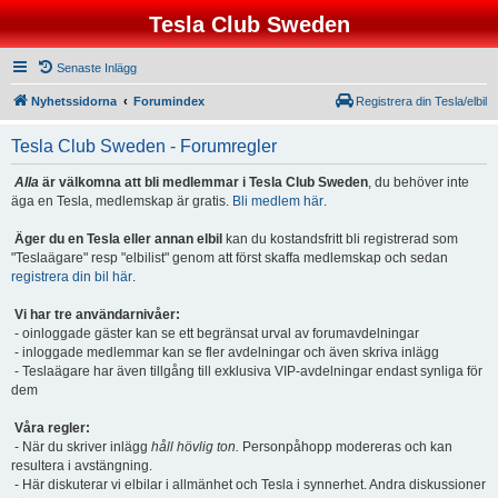
Tesla Club Sweden
Senaste Inlägg
Nyhetssidorna
Forumindex
Registrera din Tesla/elbil
Tesla Club Sweden - Forumregler
Alla
är välkomna att bli medlemmar i Tesla Club Sweden
, du behöver inte
äga en Tesla, medlemskap är gratis.
Bli medlem här
.
Äger du en Tesla eller annan elbil
kan du kostandsfritt bli registrerad som
"Teslaägare" resp "elbilist" genom att först skaffa medlemskap och sedan
registrera din bil här
.
Vi har tre användarnivåer:
- oinloggade gäster kan se ett begränsat urval av forumavdelningar
- inloggade medlemmar kan se fler avdelningar och även skriva inlägg
- Teslaägare har även tillgång till exklusiva VIP-avdelningar endast synliga för
dem
Våra regler:
- När du skriver inlägg
håll hövlig ton.
Personpåhopp modereras och kan
resultera i avstängning.
- Här diskuterar vi elbilar i allmänhet och Tesla i synnerhet. Andra diskussioner