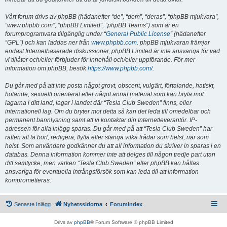
Vårt forum drivs av phpBB (hädanefter “de”, “dem”, “deras”, “phpBB mjukvara”,
“www.phpbb.com”, “phpBB Limited”, “phpBB Teams”) som är en
forumprogramvara tillgänglig under “
General Public License
” (hädanefter
“GPL”) och kan laddas ner från
www.phpbb.com
. phpBB mjukvaran främjar
endast Internetbaserade diskussioner, phpBB Limited är inte ansvariga för vad
vi tillåter och/eller förbjuder för innehåll och/eller uppförande. För mer
information om phpBB, besök
https://www.phpbb.com/
.
Du går med på att inte posta något grovt, obscent, vulgärt, förtalande, hatiskt,
hotande, sexuellt orienterat eller något annat material som kan bryta mot
lagarna i ditt land, lagar i landet där “Tesla Club Sweden” finns, eller
internationell lag. Om du bryter mot detta så kan det leda till omedelbar och
permanent bannlysning samt att vi kontaktar din Internetleverantör. IP-
adressen för alla inlägg sparas. Du går med på att “Tesla Club Sweden” har
rätten att ta bort, redigera, flytta eller stänga vilka trådar som helst, när som
helst. Som användare godkänner du att all information du skriver in sparas i en
databas. Denna information kommer inte att delges till någon tredje part utan
ditt samtycke, men varken “Tesla Club Sweden” eller phpBB kan hållas
ansvariga för eventuella intrångsförsök som kan leda till att information
komprometteras.
Senaste Inlägg
Nyhetssidorna
Forumindex
Drivs av
phpBB
® Forum Software © phpBB Limited