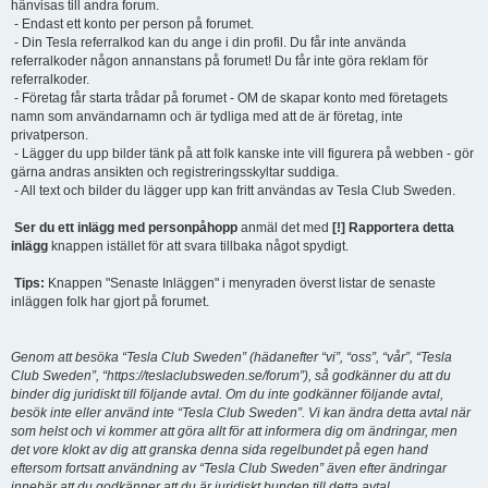
hänvisas till andra forum.
- Endast ett konto per person på forumet.
- Din Tesla referralkod kan du ange i din profil. Du får inte använda
referralkoder någon annanstans på forumet! Du får inte göra reklam för
referralkoder.
- Företag får starta trådar på forumet - OM de skapar konto med företagets
namn som användarnamn och är tydliga med att de är företag, inte
privatperson.
- Lägger du upp bilder tänk på att folk kanske inte vill figurera på webben - gör
gärna andras ansikten och registreringsskyltar suddiga.
- All text och bilder du lägger upp kan fritt användas av Tesla Club Sweden.
Ser du ett inlägg med personpåhopp
anmäl det med
[!] Rapportera detta
inlägg
knappen istället för att svara tillbaka något spydigt.
Tips:
Knappen "Senaste Inläggen" i menyraden överst listar de senaste
inläggen folk har gjort på forumet.
Genom att besöka “Tesla Club Sweden” (hädanefter “vi”, “oss”, “vår”, “Tesla
Club Sweden”, “https://teslaclubsweden.se/forum”), så godkänner du att du
binder dig juridiskt till följande avtal. Om du inte godkänner följande avtal,
besök inte eller använd inte “Tesla Club Sweden”. Vi kan ändra detta avtal när
som helst och vi kommer att göra allt för att informera dig om ändringar, men
det vore klokt av dig att granska denna sida regelbundet på egen hand
eftersom fortsatt användning av “Tesla Club Sweden” även efter ändringar
innebär att du godkänner att du är juridiskt bunden till detta avtal.