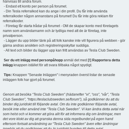
hänvisas till andra forum.
- Endast ett konto per person på forumet.
- Din Tesla referralkod kan du ange i din profil. Du får inte använda
referralkoder någon annanstans på forumet! Du får inte göra reklam för
referralkoder.
- Företag får starta trådar på forumet - OM de skapar konto med företagets
namn som användarnamn och är tydliga med att de är företag, inte
privatperson.
- Lägger du upp bilder tänk på att folk kanske inte vill figurera på webben - gör
gärna andras ansikten och registreringsskyltar suddiga.
- All text och bilder du lägger upp kan fritt användas av Tesla Club Sweden.
Ser du ett inlägg med personpåhopp
anmäl det med
[!] Rapportera detta
inlägg
knappen istället för att svara tillbaka något spydigt.
Tips:
Knappen "Senaste Inläggen" i menyraden överst listar de senaste
inläggen folk har gjort på forumet.
Genom att besöka “Tesla Club Sweden” (hädanefter “vi”, “oss”, “vår”, “Tesla
Club Sweden”, “https://teslaclubsweden.se/forum”), så godkänner du att du
binder dig juridiskt till följande avtal. Om du inte godkänner följande avtal,
besök inte eller använd inte “Tesla Club Sweden”. Vi kan ändra detta avtal när
som helst och vi kommer att göra allt för att informera dig om ändringar, men
det vore klokt av dig att granska denna sida regelbundet på egen hand
eftersom fortsatt användning av “Tesla Club Sweden” även efter ändringar
innebär att du godkänner att du är juridiskt bunden till detta avtal.