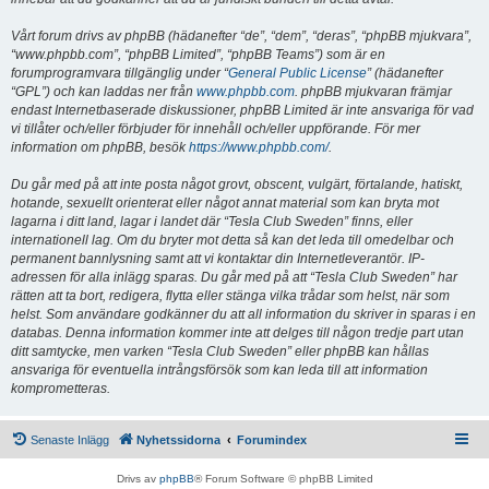
Vårt forum drivs av phpBB (hädanefter “de”, “dem”, “deras”, “phpBB mjukvara”,
“www.phpbb.com”, “phpBB Limited”, “phpBB Teams”) som är en
forumprogramvara tillgänglig under “
General Public License
” (hädanefter
“GPL”) och kan laddas ner från
www.phpbb.com
. phpBB mjukvaran främjar
endast Internetbaserade diskussioner, phpBB Limited är inte ansvariga för vad
vi tillåter och/eller förbjuder för innehåll och/eller uppförande. För mer
information om phpBB, besök
https://www.phpbb.com/
.
Du går med på att inte posta något grovt, obscent, vulgärt, förtalande, hatiskt,
hotande, sexuellt orienterat eller något annat material som kan bryta mot
lagarna i ditt land, lagar i landet där “Tesla Club Sweden” finns, eller
internationell lag. Om du bryter mot detta så kan det leda till omedelbar och
permanent bannlysning samt att vi kontaktar din Internetleverantör. IP-
adressen för alla inlägg sparas. Du går med på att “Tesla Club Sweden” har
rätten att ta bort, redigera, flytta eller stänga vilka trådar som helst, när som
helst. Som användare godkänner du att all information du skriver in sparas i en
databas. Denna information kommer inte att delges till någon tredje part utan
ditt samtycke, men varken “Tesla Club Sweden” eller phpBB kan hållas
ansvariga för eventuella intrångsförsök som kan leda till att information
komprometteras.
Senaste Inlägg
Nyhetssidorna
Forumindex
Drivs av
phpBB
® Forum Software © phpBB Limited