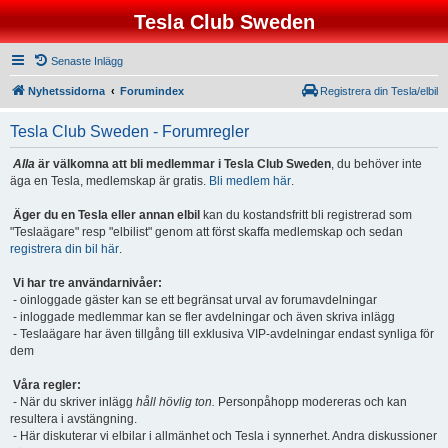
Tesla Club Sweden
Senaste Inlägg
Nyhetssidorna
Forumindex
Registrera din Tesla/elbil
Tesla Club Sweden - Forumregler
Alla
är välkomna att bli medlemmar i Tesla Club Sweden
, du behöver inte
äga en Tesla, medlemskap är gratis.
Bli medlem här
.
Äger du en Tesla eller annan elbil
kan du kostandsfritt bli registrerad som
"Teslaägare" resp "elbilist" genom att först skaffa medlemskap och sedan
registrera din bil här
.
Vi har tre användarnivåer:
- oinloggade gäster kan se ett begränsat urval av forumavdelningar
- inloggade medlemmar kan se fler avdelningar och även skriva inlägg
- Teslaägare har även tillgång till exklusiva VIP-avdelningar endast synliga för
dem
Våra regler:
- När du skriver inlägg
håll hövlig ton.
Personpåhopp modereras och kan
resultera i avstängning.
- Här diskuterar vi elbilar i allmänhet och Tesla i synnerhet. Andra diskussioner