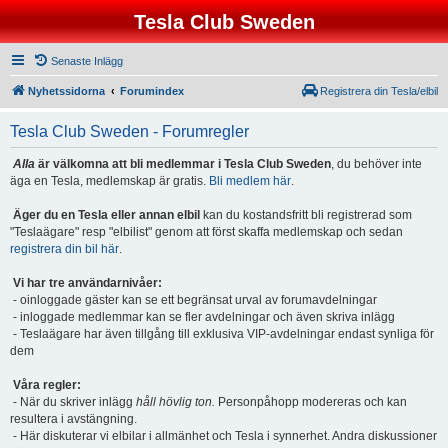
Tesla Club Sweden
Senaste Inlägg
Nyhetssidorna
Forumindex
Registrera din Tesla/elbil
Tesla Club Sweden - Forumregler
Alla
är välkomna att bli medlemmar i Tesla Club Sweden
, du behöver inte
äga en Tesla, medlemskap är gratis.
Bli medlem här
.
Äger du en Tesla eller annan elbil
kan du kostandsfritt bli registrerad som
"Teslaägare" resp "elbilist" genom att först skaffa medlemskap och sedan
registrera din bil här
.
Vi har tre användarnivåer:
- oinloggade gäster kan se ett begränsat urval av forumavdelningar
- inloggade medlemmar kan se fler avdelningar och även skriva inlägg
- Teslaägare har även tillgång till exklusiva VIP-avdelningar endast synliga för
dem
Våra regler:
- När du skriver inlägg
håll hövlig ton.
Personpåhopp modereras och kan
resultera i avstängning.
- Här diskuterar vi elbilar i allmänhet och Tesla i synnerhet. Andra diskussioner