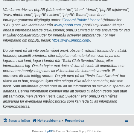
Vårt forum drivs av phpBB (hädanefter “de”, “dem”, “deras”, “phpBB mjukvara”,
“www.phpbb.com”, “phpBB Limited”, “phpBB Teams”) som är en
forumprogramvara tillgänglig under “
General Public License
” (hädanefter
“GPL”) och kan laddas ner från
www.phpbb.com
. phpBB mjukvaran främjar
endast Internetbaserade diskussioner, phpBB Limited är inte ansvariga för vad
vi tillåter och/eller förbjuder för innehåll och/eller uppförande. För mer
information om phpBB, besök
https://www.phpbb.com/
.
Du går med på att inte posta något grovt, obscent, vulgärt, förtalande, hatiskt,
hotande, sexuellt orienterat eller något annat material som kan bryta mot
lagarna i ditt land, lagar i landet där “Tesla Club Sweden” finns, eller
internationell lag. Om du bryter mot detta så kan det leda till omedelbar och
permanent bannlysning samt att vi kontaktar din Internetleverantör. IP-
adressen för alla inlägg sparas. Du går med på att “Tesla Club Sweden” har
rätten att ta bort, redigera, flytta eller stänga vilka trådar som helst, när som
helst. Som användare godkänner du att all information du skriver in sparas i en
databas. Denna information kommer inte att delges till någon tredje part utan
ditt samtycke, men varken “Tesla Club Sweden” eller phpBB kan hållas
ansvariga för eventuella intrångsförsök som kan leda till att information
komprometteras.
Senaste Inlägg
Nyhetssidorna
Forumindex
Drivs av
phpBB
® Forum Software © phpBB Limited