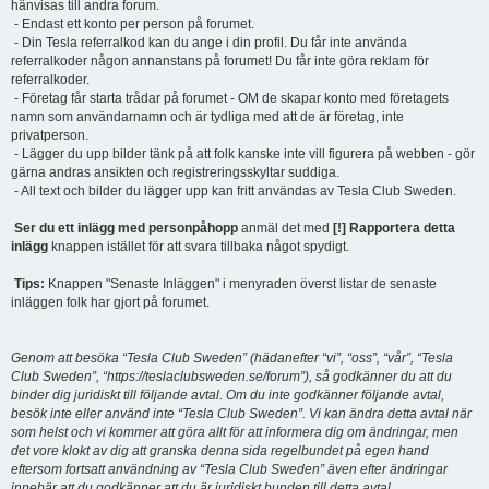
hänvisas till andra forum.
- Endast ett konto per person på forumet.
- Din Tesla referralkod kan du ange i din profil. Du får inte använda
referralkoder någon annanstans på forumet! Du får inte göra reklam för
referralkoder.
- Företag får starta trådar på forumet - OM de skapar konto med företagets
namn som användarnamn och är tydliga med att de är företag, inte
privatperson.
- Lägger du upp bilder tänk på att folk kanske inte vill figurera på webben - gör
gärna andras ansikten och registreringsskyltar suddiga.
- All text och bilder du lägger upp kan fritt användas av Tesla Club Sweden.
Ser du ett inlägg med personpåhopp
anmäl det med
[!] Rapportera detta
inlägg
knappen istället för att svara tillbaka något spydigt.
Tips:
Knappen "Senaste Inläggen" i menyraden överst listar de senaste
inläggen folk har gjort på forumet.
Genom att besöka “Tesla Club Sweden” (hädanefter “vi”, “oss”, “vår”, “Tesla
Club Sweden”, “https://teslaclubsweden.se/forum”), så godkänner du att du
binder dig juridiskt till följande avtal. Om du inte godkänner följande avtal,
besök inte eller använd inte “Tesla Club Sweden”. Vi kan ändra detta avtal när
som helst och vi kommer att göra allt för att informera dig om ändringar, men
det vore klokt av dig att granska denna sida regelbundet på egen hand
eftersom fortsatt användning av “Tesla Club Sweden” även efter ändringar
innebär att du godkänner att du är juridiskt bunden till detta avtal.