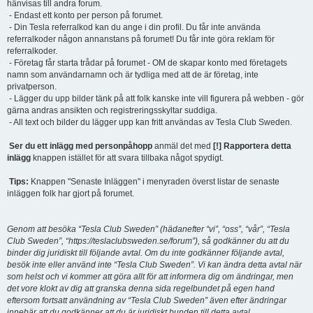
hänvisas till andra forum.
- Endast ett konto per person på forumet.
- Din Tesla referralkod kan du ange i din profil. Du får inte använda
referralkoder någon annanstans på forumet! Du får inte göra reklam för
referralkoder.
- Företag får starta trådar på forumet - OM de skapar konto med företagets
namn som användarnamn och är tydliga med att de är företag, inte
privatperson.
- Lägger du upp bilder tänk på att folk kanske inte vill figurera på webben - gör
gärna andras ansikten och registreringsskyltar suddiga.
- All text och bilder du lägger upp kan fritt användas av Tesla Club Sweden.
Ser du ett inlägg med personpåhopp
anmäl det med
[!] Rapportera detta
inlägg
knappen istället för att svara tillbaka något spydigt.
Tips:
Knappen "Senaste Inläggen" i menyraden överst listar de senaste
inläggen folk har gjort på forumet.
Genom att besöka “Tesla Club Sweden” (hädanefter “vi”, “oss”, “vår”, “Tesla
Club Sweden”, “https://teslaclubsweden.se/forum”), så godkänner du att du
binder dig juridiskt till följande avtal. Om du inte godkänner följande avtal,
besök inte eller använd inte “Tesla Club Sweden”. Vi kan ändra detta avtal när
som helst och vi kommer att göra allt för att informera dig om ändringar, men
det vore klokt av dig att granska denna sida regelbundet på egen hand
eftersom fortsatt användning av “Tesla Club Sweden” även efter ändringar
innebär att du godkänner att du är juridiskt bunden till detta avtal.