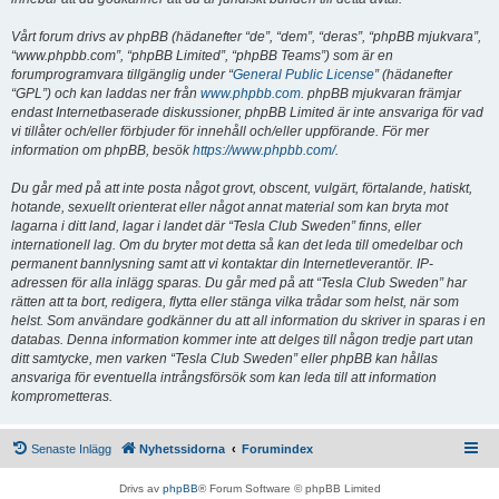
Vårt forum drivs av phpBB (hädanefter “de”, “dem”, “deras”, “phpBB mjukvara”,
“www.phpbb.com”, “phpBB Limited”, “phpBB Teams”) som är en
forumprogramvara tillgänglig under “
General Public License
” (hädanefter
“GPL”) och kan laddas ner från
www.phpbb.com
. phpBB mjukvaran främjar
endast Internetbaserade diskussioner, phpBB Limited är inte ansvariga för vad
vi tillåter och/eller förbjuder för innehåll och/eller uppförande. För mer
information om phpBB, besök
https://www.phpbb.com/
.
Du går med på att inte posta något grovt, obscent, vulgärt, förtalande, hatiskt,
hotande, sexuellt orienterat eller något annat material som kan bryta mot
lagarna i ditt land, lagar i landet där “Tesla Club Sweden” finns, eller
internationell lag. Om du bryter mot detta så kan det leda till omedelbar och
permanent bannlysning samt att vi kontaktar din Internetleverantör. IP-
adressen för alla inlägg sparas. Du går med på att “Tesla Club Sweden” har
rätten att ta bort, redigera, flytta eller stänga vilka trådar som helst, när som
helst. Som användare godkänner du att all information du skriver in sparas i en
databas. Denna information kommer inte att delges till någon tredje part utan
ditt samtycke, men varken “Tesla Club Sweden” eller phpBB kan hållas
ansvariga för eventuella intrångsförsök som kan leda till att information
komprometteras.
Senaste Inlägg
Nyhetssidorna
Forumindex
Drivs av
phpBB
® Forum Software © phpBB Limited