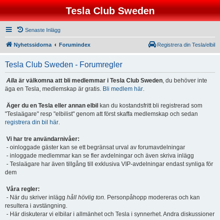
Tesla Club Sweden
Senaste Inlägg
Nyhetssidorna
Forumindex
Registrera din Tesla/elbil
Tesla Club Sweden - Forumregler
Alla
är välkomna att bli medlemmar i Tesla Club Sweden
, du behöver inte
äga en Tesla, medlemskap är gratis.
Bli medlem här
.
Äger du en Tesla eller annan elbil
kan du kostandsfritt bli registrerad som
"Teslaägare" resp "elbilist" genom att först skaffa medlemskap och sedan
registrera din bil här
.
Vi har tre användarnivåer:
- oinloggade gäster kan se ett begränsat urval av forumavdelningar
- inloggade medlemmar kan se fler avdelningar och även skriva inlägg
- Teslaägare har även tillgång till exklusiva VIP-avdelningar endast synliga för
dem
Våra regler:
- När du skriver inlägg
håll hövlig ton.
Personpåhopp modereras och kan
resultera i avstängning.
- Här diskuterar vi elbilar i allmänhet och Tesla i synnerhet. Andra diskussioner