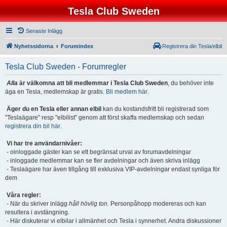
Tesla Club Sweden
Senaste Inlägg
Nyhetssidorna
Forumindex
Registrera din Tesla/elbil
Tesla Club Sweden - Forumregler
Alla
är välkomna att bli medlemmar i Tesla Club Sweden
, du behöver inte
äga en Tesla, medlemskap är gratis.
Bli medlem här
.
Äger du en Tesla eller annan elbil
kan du kostandsfritt bli registrerad som
"Teslaägare" resp "elbilist" genom att först skaffa medlemskap och sedan
registrera din bil här
.
Vi har tre användarnivåer:
- oinloggade gäster kan se ett begränsat urval av forumavdelningar
- inloggade medlemmar kan se fler avdelningar och även skriva inlägg
- Teslaägare har även tillgång till exklusiva VIP-avdelningar endast synliga för
dem
Våra regler:
- När du skriver inlägg
håll hövlig ton.
Personpåhopp modereras och kan
resultera i avstängning.
- Här diskuterar vi elbilar i allmänhet och Tesla i synnerhet. Andra diskussioner