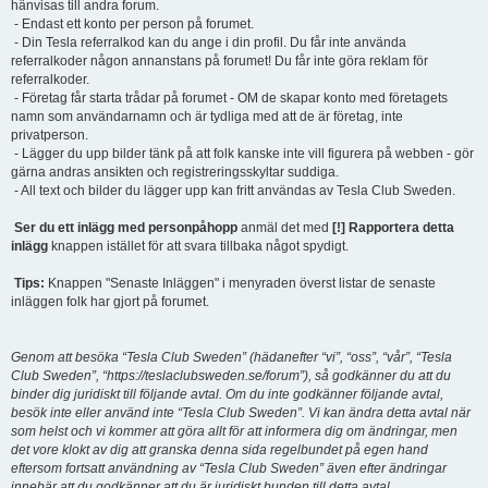
hänvisas till andra forum.
- Endast ett konto per person på forumet.
- Din Tesla referralkod kan du ange i din profil. Du får inte använda
referralkoder någon annanstans på forumet! Du får inte göra reklam för
referralkoder.
- Företag får starta trådar på forumet - OM de skapar konto med företagets
namn som användarnamn och är tydliga med att de är företag, inte
privatperson.
- Lägger du upp bilder tänk på att folk kanske inte vill figurera på webben - gör
gärna andras ansikten och registreringsskyltar suddiga.
- All text och bilder du lägger upp kan fritt användas av Tesla Club Sweden.
Ser du ett inlägg med personpåhopp
anmäl det med
[!] Rapportera detta
inlägg
knappen istället för att svara tillbaka något spydigt.
Tips:
Knappen "Senaste Inläggen" i menyraden överst listar de senaste
inläggen folk har gjort på forumet.
Genom att besöka “Tesla Club Sweden” (hädanefter “vi”, “oss”, “vår”, “Tesla
Club Sweden”, “https://teslaclubsweden.se/forum”), så godkänner du att du
binder dig juridiskt till följande avtal. Om du inte godkänner följande avtal,
besök inte eller använd inte “Tesla Club Sweden”. Vi kan ändra detta avtal när
som helst och vi kommer att göra allt för att informera dig om ändringar, men
det vore klokt av dig att granska denna sida regelbundet på egen hand
eftersom fortsatt användning av “Tesla Club Sweden” även efter ändringar
innebär att du godkänner att du är juridiskt bunden till detta avtal.