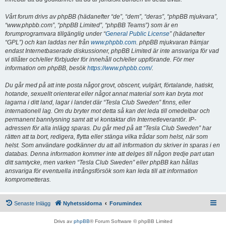
Vårt forum drivs av phpBB (hädanefter “de”, “dem”, “deras”, “phpBB mjukvara”,
“www.phpbb.com”, “phpBB Limited”, “phpBB Teams”) som är en
forumprogramvara tillgänglig under “
General Public License
” (hädanefter
“GPL”) och kan laddas ner från
www.phpbb.com
. phpBB mjukvaran främjar
endast Internetbaserade diskussioner, phpBB Limited är inte ansvariga för vad
vi tillåter och/eller förbjuder för innehåll och/eller uppförande. För mer
information om phpBB, besök
https://www.phpbb.com/
.
Du går med på att inte posta något grovt, obscent, vulgärt, förtalande, hatiskt,
hotande, sexuellt orienterat eller något annat material som kan bryta mot
lagarna i ditt land, lagar i landet där “Tesla Club Sweden” finns, eller
internationell lag. Om du bryter mot detta så kan det leda till omedelbar och
permanent bannlysning samt att vi kontaktar din Internetleverantör. IP-
adressen för alla inlägg sparas. Du går med på att “Tesla Club Sweden” har
rätten att ta bort, redigera, flytta eller stänga vilka trådar som helst, när som
helst. Som användare godkänner du att all information du skriver in sparas i en
databas. Denna information kommer inte att delges till någon tredje part utan
ditt samtycke, men varken “Tesla Club Sweden” eller phpBB kan hållas
ansvariga för eventuella intrångsförsök som kan leda till att information
komprometteras.
Senaste Inlägg
Nyhetssidorna
Forumindex
Drivs av
phpBB
® Forum Software © phpBB Limited