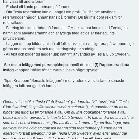
hänvisas till andra forum.
- Endast ett konto per person på forumet.
- Din Tesla referralkod kan du ange i din profil. Du får inte använda
referralkoder någon annanstans på forumet! Du får inte göra reklam för
referralkoder.
- Företag får starta trådar på forumet - OM de skapar konto med företagets
namn som användarnamn och är tydliga med att de är företag, inte
privatperson.
- Lägger du upp bilder tänk på att folk kanske inte vill figurera på webben - gör
gärna andras ansikten och registreringsskyltar suddiga.
- All text och bilder du lägger upp kan fritt användas av Tesla Club Sweden.
Ser du ett inlägg med personpåhopp
anmäl det med
[!] Rapportera detta
inlägg
knappen istället för att svara tillbaka något spydigt.
Tips:
Knappen "Senaste Inläggen" i menyraden överst listar de senaste
inläggen folk har gjort på forumet.
Genom att besöka “Tesla Club Sweden” (hädanefter “vi”, “oss”, “vår”, “Tesla
Club Sweden”, “https://teslaclubsweden.se/forum”), så godkänner du att du
binder dig juridiskt till följande avtal. Om du inte godkänner följande avtal,
besök inte eller använd inte “Tesla Club Sweden”. Vi kan ändra detta avtal när
som helst och vi kommer att göra allt för att informera dig om ändringar, men
det vore klokt av dig att granska denna sida regelbundet på egen hand
eftersom fortsatt användning av “Tesla Club Sweden” även efter ändringar
innebär att du godkänner att du är juridiskt bunden till detta avtal.