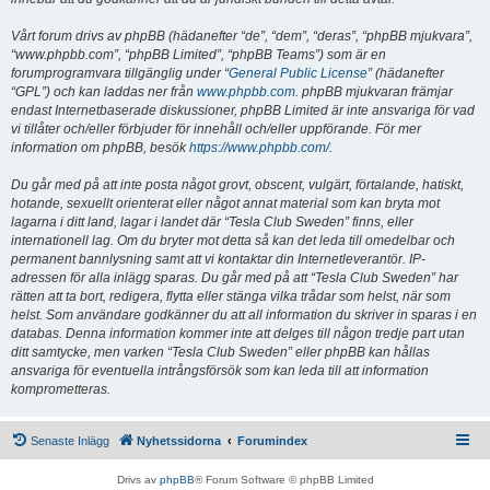
Vårt forum drivs av phpBB (hädanefter “de”, “dem”, “deras”, “phpBB mjukvara”,
“www.phpbb.com”, “phpBB Limited”, “phpBB Teams”) som är en
forumprogramvara tillgänglig under “
General Public License
” (hädanefter
“GPL”) och kan laddas ner från
www.phpbb.com
. phpBB mjukvaran främjar
endast Internetbaserade diskussioner, phpBB Limited är inte ansvariga för vad
vi tillåter och/eller förbjuder för innehåll och/eller uppförande. För mer
information om phpBB, besök
https://www.phpbb.com/
.
Du går med på att inte posta något grovt, obscent, vulgärt, förtalande, hatiskt,
hotande, sexuellt orienterat eller något annat material som kan bryta mot
lagarna i ditt land, lagar i landet där “Tesla Club Sweden” finns, eller
internationell lag. Om du bryter mot detta så kan det leda till omedelbar och
permanent bannlysning samt att vi kontaktar din Internetleverantör. IP-
adressen för alla inlägg sparas. Du går med på att “Tesla Club Sweden” har
rätten att ta bort, redigera, flytta eller stänga vilka trådar som helst, när som
helst. Som användare godkänner du att all information du skriver in sparas i en
databas. Denna information kommer inte att delges till någon tredje part utan
ditt samtycke, men varken “Tesla Club Sweden” eller phpBB kan hållas
ansvariga för eventuella intrångsförsök som kan leda till att information
komprometteras.
Senaste Inlägg
Nyhetssidorna
Forumindex
Drivs av
phpBB
® Forum Software © phpBB Limited