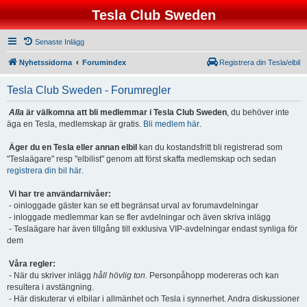
Tesla Club Sweden
Senaste Inlägg
Nyhetssidorna
Forumindex
Registrera din Tesla/elbil
Tesla Club Sweden - Forumregler
Alla
är välkomna att bli medlemmar i Tesla Club Sweden
, du behöver inte
äga en Tesla, medlemskap är gratis.
Bli medlem här
.
Äger du en Tesla eller annan elbil
kan du kostandsfritt bli registrerad som
"Teslaägare" resp "elbilist" genom att först skaffa medlemskap och sedan
registrera din bil här
.
Vi har tre användarnivåer:
- oinloggade gäster kan se ett begränsat urval av forumavdelningar
- inloggade medlemmar kan se fler avdelningar och även skriva inlägg
- Teslaägare har även tillgång till exklusiva VIP-avdelningar endast synliga för
dem
Våra regler:
- När du skriver inlägg
håll hövlig ton.
Personpåhopp modereras och kan
resultera i avstängning.
- Här diskuterar vi elbilar i allmänhet och Tesla i synnerhet. Andra diskussioner