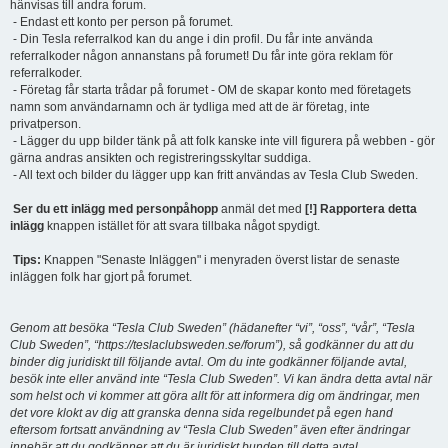
hänvisas till andra forum.
- Endast ett konto per person på forumet.
- Din Tesla referralkod kan du ange i din profil. Du får inte använda
referralkoder någon annanstans på forumet! Du får inte göra reklam för
referralkoder.
- Företag får starta trådar på forumet - OM de skapar konto med företagets
namn som användarnamn och är tydliga med att de är företag, inte
privatperson.
- Lägger du upp bilder tänk på att folk kanske inte vill figurera på webben - gör
gärna andras ansikten och registreringsskyltar suddiga.
- All text och bilder du lägger upp kan fritt användas av Tesla Club Sweden.
Ser du ett inlägg med personpåhopp
anmäl det med
[!] Rapportera detta
inlägg
knappen istället för att svara tillbaka något spydigt.
Tips:
Knappen "Senaste Inläggen" i menyraden överst listar de senaste
inläggen folk har gjort på forumet.
Genom att besöka “Tesla Club Sweden” (hädanefter “vi”, “oss”, “vår”, “Tesla
Club Sweden”, “https://teslaclubsweden.se/forum”), så godkänner du att du
binder dig juridiskt till följande avtal. Om du inte godkänner följande avtal,
besök inte eller använd inte “Tesla Club Sweden”. Vi kan ändra detta avtal när
som helst och vi kommer att göra allt för att informera dig om ändringar, men
det vore klokt av dig att granska denna sida regelbundet på egen hand
eftersom fortsatt användning av “Tesla Club Sweden” även efter ändringar
innebär att du godkänner att du är juridiskt bunden till detta avtal.