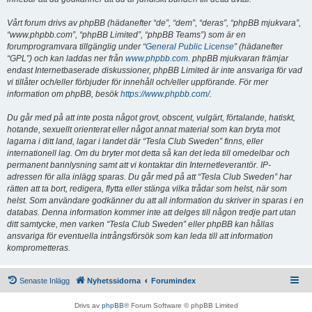
Vårt forum drivs av phpBB (hädanefter “de”, “dem”, “deras”, “phpBB mjukvara”,
“www.phpbb.com”, “phpBB Limited”, “phpBB Teams”) som är en
forumprogramvara tillgänglig under “
General Public License
” (hädanefter
“GPL”) och kan laddas ner från
www.phpbb.com
. phpBB mjukvaran främjar
endast Internetbaserade diskussioner, phpBB Limited är inte ansvariga för vad
vi tillåter och/eller förbjuder för innehåll och/eller uppförande. För mer
information om phpBB, besök
https://www.phpbb.com/
.
Du går med på att inte posta något grovt, obscent, vulgärt, förtalande, hatiskt,
hotande, sexuellt orienterat eller något annat material som kan bryta mot
lagarna i ditt land, lagar i landet där “Tesla Club Sweden” finns, eller
internationell lag. Om du bryter mot detta så kan det leda till omedelbar och
permanent bannlysning samt att vi kontaktar din Internetleverantör. IP-
adressen för alla inlägg sparas. Du går med på att “Tesla Club Sweden” har
rätten att ta bort, redigera, flytta eller stänga vilka trådar som helst, när som
helst. Som användare godkänner du att all information du skriver in sparas i en
databas. Denna information kommer inte att delges till någon tredje part utan
ditt samtycke, men varken “Tesla Club Sweden” eller phpBB kan hållas
ansvariga för eventuella intrångsförsök som kan leda till att information
komprometteras.
Senaste Inlägg
Nyhetssidorna
Forumindex
Drivs av
phpBB
® Forum Software © phpBB Limited