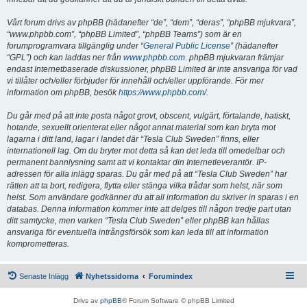
Vårt forum drivs av phpBB (hädanefter “de”, “dem”, “deras”, “phpBB mjukvara”,
“www.phpbb.com”, “phpBB Limited”, “phpBB Teams”) som är en
forumprogramvara tillgänglig under “
General Public License
” (hädanefter
“GPL”) och kan laddas ner från
www.phpbb.com
. phpBB mjukvaran främjar
endast Internetbaserade diskussioner, phpBB Limited är inte ansvariga för vad
vi tillåter och/eller förbjuder för innehåll och/eller uppförande. För mer
information om phpBB, besök
https://www.phpbb.com/
.
Du går med på att inte posta något grovt, obscent, vulgärt, förtalande, hatiskt,
hotande, sexuellt orienterat eller något annat material som kan bryta mot
lagarna i ditt land, lagar i landet där “Tesla Club Sweden” finns, eller
internationell lag. Om du bryter mot detta så kan det leda till omedelbar och
permanent bannlysning samt att vi kontaktar din Internetleverantör. IP-
adressen för alla inlägg sparas. Du går med på att “Tesla Club Sweden” har
rätten att ta bort, redigera, flytta eller stänga vilka trådar som helst, när som
helst. Som användare godkänner du att all information du skriver in sparas i en
databas. Denna information kommer inte att delges till någon tredje part utan
ditt samtycke, men varken “Tesla Club Sweden” eller phpBB kan hållas
ansvariga för eventuella intrångsförsök som kan leda till att information
komprometteras.
Senaste Inlägg
Nyhetssidorna
Forumindex
Drivs av
phpBB
® Forum Software © phpBB Limited