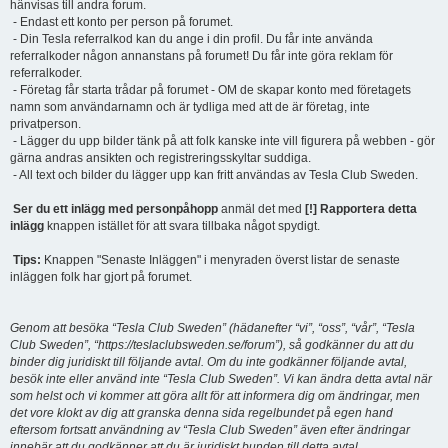
hänvisas till andra forum.
- Endast ett konto per person på forumet.
- Din Tesla referralkod kan du ange i din profil. Du får inte använda
referralkoder någon annanstans på forumet! Du får inte göra reklam för
referralkoder.
- Företag får starta trådar på forumet - OM de skapar konto med företagets
namn som användarnamn och är tydliga med att de är företag, inte
privatperson.
- Lägger du upp bilder tänk på att folk kanske inte vill figurera på webben - gör
gärna andras ansikten och registreringsskyltar suddiga.
- All text och bilder du lägger upp kan fritt användas av Tesla Club Sweden.
Ser du ett inlägg med personpåhopp
anmäl det med
[!] Rapportera detta
inlägg
knappen istället för att svara tillbaka något spydigt.
Tips:
Knappen "Senaste Inläggen" i menyraden överst listar de senaste
inläggen folk har gjort på forumet.
Genom att besöka “Tesla Club Sweden” (hädanefter “vi”, “oss”, “vår”, “Tesla
Club Sweden”, “https://teslaclubsweden.se/forum”), så godkänner du att du
binder dig juridiskt till följande avtal. Om du inte godkänner följande avtal,
besök inte eller använd inte “Tesla Club Sweden”. Vi kan ändra detta avtal när
som helst och vi kommer att göra allt för att informera dig om ändringar, men
det vore klokt av dig att granska denna sida regelbundet på egen hand
eftersom fortsatt användning av “Tesla Club Sweden” även efter ändringar
innebär att du godkänner att du är juridiskt bunden till detta avtal.