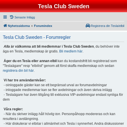
Tesla Club Sweden
Senaste Inlägg
Nyhetssidorna
Forumindex
Registrera din Tesla/elbil
Tesla Club Sweden - Forumregler
Alla
är välkomna att bli medlemmar i Tesla Club Sweden
, du behöver inte
äga en Tesla, medlemskap är gratis.
Bli medlem här
.
Äger du en Tesla eller annan elbil
kan du kostandsfritt bli registrerad som
"Teslaägare" resp "elbilist" genom att först skaffa medlemskap och sedan
registrera din bil här
.
Vi har tre användarnivåer:
- oinloggade gäster kan se ett begränsat urval av forumavdelningar
- inloggade medlemmar kan se fler avdelningar och även skriva inlägg
- Teslaägare har även tillgång till exklusiva VIP-avdelningar endast synliga för
dem
Våra regler:
- När du skriver inlägg
håll hövlig ton.
Personpåhopp modereras och kan
resultera i avstängning.
- Här diskuterar vi elbilar i allmänhet och Tesla i synnerhet. Andra diskussioner