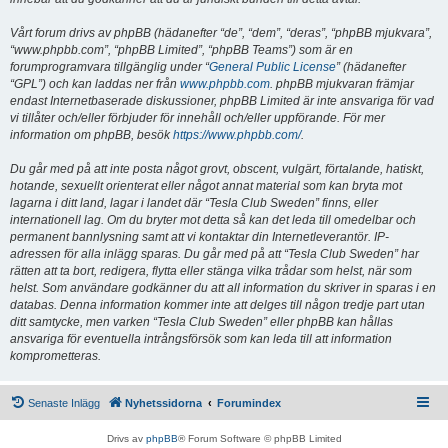
Vårt forum drivs av phpBB (hädanefter “de”, “dem”, “deras”, “phpBB mjukvara”,
“www.phpbb.com”, “phpBB Limited”, “phpBB Teams”) som är en
forumprogramvara tillgänglig under “
General Public License
” (hädanefter
“GPL”) och kan laddas ner från
www.phpbb.com
. phpBB mjukvaran främjar
endast Internetbaserade diskussioner, phpBB Limited är inte ansvariga för vad
vi tillåter och/eller förbjuder för innehåll och/eller uppförande. För mer
information om phpBB, besök
https://www.phpbb.com/
.
Du går med på att inte posta något grovt, obscent, vulgärt, förtalande, hatiskt,
hotande, sexuellt orienterat eller något annat material som kan bryta mot
lagarna i ditt land, lagar i landet där “Tesla Club Sweden” finns, eller
internationell lag. Om du bryter mot detta så kan det leda till omedelbar och
permanent bannlysning samt att vi kontaktar din Internetleverantör. IP-
adressen för alla inlägg sparas. Du går med på att “Tesla Club Sweden” har
rätten att ta bort, redigera, flytta eller stänga vilka trådar som helst, när som
helst. Som användare godkänner du att all information du skriver in sparas i en
databas. Denna information kommer inte att delges till någon tredje part utan
ditt samtycke, men varken “Tesla Club Sweden” eller phpBB kan hållas
ansvariga för eventuella intrångsförsök som kan leda till att information
komprometteras.
Senaste Inlägg
Nyhetssidorna
Forumindex
Drivs av
phpBB
® Forum Software © phpBB Limited