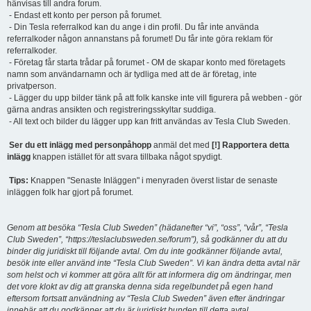
hänvisas till andra forum.
- Endast ett konto per person på forumet.
- Din Tesla referralkod kan du ange i din profil. Du får inte använda
referralkoder någon annanstans på forumet! Du får inte göra reklam för
referralkoder.
- Företag får starta trådar på forumet - OM de skapar konto med företagets
namn som användarnamn och är tydliga med att de är företag, inte
privatperson.
- Lägger du upp bilder tänk på att folk kanske inte vill figurera på webben - gör
gärna andras ansikten och registreringsskyltar suddiga.
- All text och bilder du lägger upp kan fritt användas av Tesla Club Sweden.
Ser du ett inlägg med personpåhopp
anmäl det med
[!] Rapportera detta
inlägg
knappen istället för att svara tillbaka något spydigt.
Tips:
Knappen "Senaste Inläggen" i menyraden överst listar de senaste
inläggen folk har gjort på forumet.
Genom att besöka “Tesla Club Sweden” (hädanefter “vi”, “oss”, “vår”, “Tesla
Club Sweden”, “https://teslaclubsweden.se/forum”), så godkänner du att du
binder dig juridiskt till följande avtal. Om du inte godkänner följande avtal,
besök inte eller använd inte “Tesla Club Sweden”. Vi kan ändra detta avtal när
som helst och vi kommer att göra allt för att informera dig om ändringar, men
det vore klokt av dig att granska denna sida regelbundet på egen hand
eftersom fortsatt användning av “Tesla Club Sweden” även efter ändringar
innebär att du godkänner att du är juridiskt bunden till detta avtal.