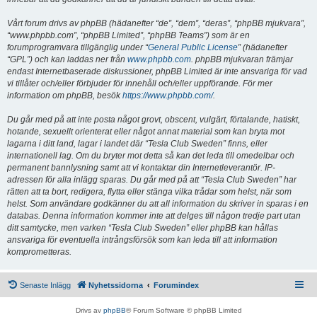
Vårt forum drivs av phpBB (hädanefter “de”, “dem”, “deras”, “phpBB mjukvara”,
“www.phpbb.com”, “phpBB Limited”, “phpBB Teams”) som är en
forumprogramvara tillgänglig under “
General Public License
” (hädanefter
“GPL”) och kan laddas ner från
www.phpbb.com
. phpBB mjukvaran främjar
endast Internetbaserade diskussioner, phpBB Limited är inte ansvariga för vad
vi tillåter och/eller förbjuder för innehåll och/eller uppförande. För mer
information om phpBB, besök
https://www.phpbb.com/
.
Du går med på att inte posta något grovt, obscent, vulgärt, förtalande, hatiskt,
hotande, sexuellt orienterat eller något annat material som kan bryta mot
lagarna i ditt land, lagar i landet där “Tesla Club Sweden” finns, eller
internationell lag. Om du bryter mot detta så kan det leda till omedelbar och
permanent bannlysning samt att vi kontaktar din Internetleverantör. IP-
adressen för alla inlägg sparas. Du går med på att “Tesla Club Sweden” har
rätten att ta bort, redigera, flytta eller stänga vilka trådar som helst, när som
helst. Som användare godkänner du att all information du skriver in sparas i en
databas. Denna information kommer inte att delges till någon tredje part utan
ditt samtycke, men varken “Tesla Club Sweden” eller phpBB kan hållas
ansvariga för eventuella intrångsförsök som kan leda till att information
komprometteras.
Senaste Inlägg
Nyhetssidorna
Forumindex
Drivs av
phpBB
® Forum Software © phpBB Limited