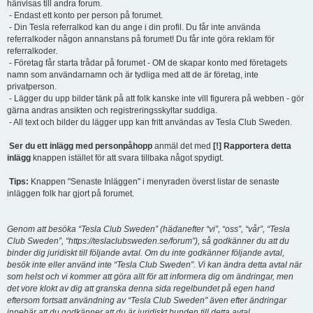
hänvisas till andra forum.
- Endast ett konto per person på forumet.
- Din Tesla referralkod kan du ange i din profil. Du får inte använda
referralkoder någon annanstans på forumet! Du får inte göra reklam för
referralkoder.
- Företag får starta trådar på forumet - OM de skapar konto med företagets
namn som användarnamn och är tydliga med att de är företag, inte
privatperson.
- Lägger du upp bilder tänk på att folk kanske inte vill figurera på webben - gör
gärna andras ansikten och registreringsskyltar suddiga.
- All text och bilder du lägger upp kan fritt användas av Tesla Club Sweden.
Ser du ett inlägg med personpåhopp
anmäl det med
[!] Rapportera detta
inlägg
knappen istället för att svara tillbaka något spydigt.
Tips:
Knappen "Senaste Inläggen" i menyraden överst listar de senaste
inläggen folk har gjort på forumet.
Genom att besöka “Tesla Club Sweden” (hädanefter “vi”, “oss”, “vår”, “Tesla
Club Sweden”, “https://teslaclubsweden.se/forum”), så godkänner du att du
binder dig juridiskt till följande avtal. Om du inte godkänner följande avtal,
besök inte eller använd inte “Tesla Club Sweden”. Vi kan ändra detta avtal när
som helst och vi kommer att göra allt för att informera dig om ändringar, men
det vore klokt av dig att granska denna sida regelbundet på egen hand
eftersom fortsatt användning av “Tesla Club Sweden” även efter ändringar
innebär att du godkänner att du är juridiskt bunden till detta avtal.