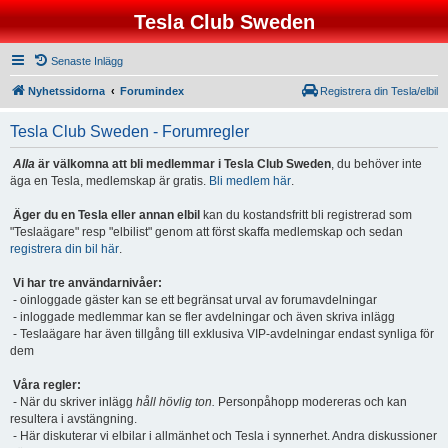
Tesla Club Sweden
Senaste Inlägg
Nyhetssidorna
Forumindex
Registrera din Tesla/elbil
Tesla Club Sweden - Forumregler
Alla
är välkomna att bli medlemmar i Tesla Club Sweden
, du behöver inte
äga en Tesla, medlemskap är gratis.
Bli medlem här
.
Äger du en Tesla eller annan elbil
kan du kostandsfritt bli registrerad som
"Teslaägare" resp "elbilist" genom att först skaffa medlemskap och sedan
registrera din bil här
.
Vi har tre användarnivåer:
- oinloggade gäster kan se ett begränsat urval av forumavdelningar
- inloggade medlemmar kan se fler avdelningar och även skriva inlägg
- Teslaägare har även tillgång till exklusiva VIP-avdelningar endast synliga för
dem
Våra regler:
- När du skriver inlägg
håll hövlig ton.
Personpåhopp modereras och kan
resultera i avstängning.
- Här diskuterar vi elbilar i allmänhet och Tesla i synnerhet. Andra diskussioner