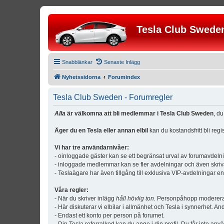
Tesla Club Swede
Snabblänkar
Senaste Inlägg
Nyhetssidorna
Forumindex
Tesla Club Sweden - Forumregler
Alla
är välkomna att bli medlemmar i Tesla Club Sweden
, d
Äger du en Tesla eller annan elbil
kan du kostandsfritt bli reg
Vi har tre användarnivåer:
- oinloggade gäster kan se ett begränsat urval av forumavdeln
- inloggade medlemmar kan se fler avdelningar och även skriv
- Teslaägare har även tillgång till exklusiva VIP-avdelningar e
Våra regler:
- När du skriver inlägg
håll hövlig ton.
Personpåhopp modereras 
- Här diskuterar vi elbilar i allmänhet och Tesla i synnerhet. An
- Endast ett konto per person på forumet.