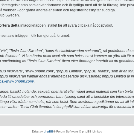
vända referralkoder någon annanstans på forumet! Du får inte göra reklam för referra
d företagets namn som användarnamn och är tydliga med att de är företag, inte priv
a på webben - gör gärna andras ansikten och registreringsskyltar suddiga.
 Club Sweden.
ortera detta inlägg
knappen istället för att svara tillbaka något spydigt.
senaste inläggen folk har gjort på forumet.
år”, “Tesla Club Sweden”, “https://teslaclubsweden.se/forum”), så godkänner du att du
ub Sweden”. Vi kan ändra detta avtal när som helst och vi kommer att göra allt för a
användning av “Tesla Club Sweden” även efter ändringar innebär att du godkänner att
“phpBB mjukvara”, “www.phpbb.com”, “phpBB Limited”, “phpBB Teams”) som är en for
hpBB mjukvaran främjar endast Internetbaserade diskussioner, phpBB Limited är inte a
tps://www.phpbb.com/
.
lande, hatiskt, hotande, sexuellt orienterat eller något annat material som kan bryta
et leda till omedelbar och permanent bannlysning samt att vi kontaktar din Internetle
er stänga vilka trådar som helst, när som helst. Som användare godkänner du att all i
e, men varken “Tesla Club Sweden” eller phpBB kan hållas ansvariga för eventuella i
Drivs av
phpBB
® Forum Software © phpBB Limited