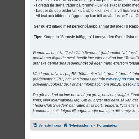
- Din Tesla referralkod kan du ange i din profil. Du får inte an
- Företag får starta trådar på forumet - OM de skapar konto me
- Lägger du upp bilder tänk på att folk kanske inte vill figurer
- All text och bilder du lägger upp kan fritt användas av Tesla
Ser du ett inlägg med personpåhopp
anmäl det med
[!] Rapp
Tips:
Knappen "Senaste Inläggen" i menyraden överst listar de 
Genom att besöka “Tesla Club Sweden” (hädanefter “vi”, “oss”, “v
godkänner följande avtal, besök inte eller använd inte “Tesla Cl
granska denna sida regelbundet på egen hand eftersom fortsatt 
Vårt forum drivs av phpBB (hädanefter “de”, “dem”, “deras”, 
(hädanefter “GPL”) och kan laddas ner från
www.phpbb.com
. p
och/eller uppförande. För mer information om phpBB, besök
ht
Du går med på att inte posta något grovt, obscent, vulgärt, förta
finns, eller internationell lag. Om du bryter mot detta så kan d
“Tesla Club Sweden” har rätten att ta bort, redigera, flytta ell
kommer inte att delges till någon tredje part utan ditt samtyck
Senaste Inlägg
Nyhetssidorna
Forumindex