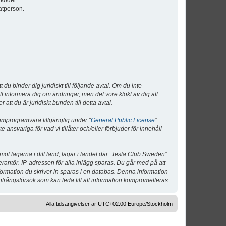
lkoder.
atperson.
 binder dig juridiskt till följande avtal. Om du inte
tt informera dig om ändringar, men det vore klokt av dig att
 du är juridiskt bunden till detta avtal.
umprogramvara tillgänglig under “
General Public License
”
nsvariga för vad vi tillåter och/eller förbjuder för innehåll
 mot lagarna i ditt land, lagar i landet där “Tesla Club Sweden”
verantör. IP-adressen för alla inlägg sparas. Du går med på att
nformation du skriver in sparas i en databas. Denna information
ntrångsförsök som kan leda till att information komprometteras.
Alla tidsangivelser är UTC+02:00 Europe/Stockholm