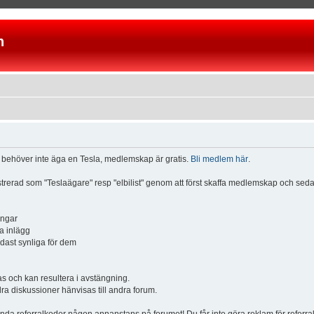
n
u behöver inte äga en Tesla, medlemskap är gratis.
Bli medlem här
.
istrerad som "Teslaägare" resp "elbilist" genom att först skaffa medlemskap och se
ingar
a inlägg
ndast synliga för dem
och kan resultera i avstängning.
dra diskussioner hänvisas till andra forum.