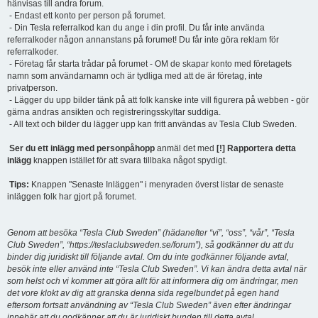
hänvisas till andra forum.
- Endast ett konto per person på forumet.
- Din Tesla referralkod kan du ange i din profil. Du får inte använda
referralkoder någon annanstans på forumet! Du får inte göra reklam för
referralkoder.
- Företag får starta trådar på forumet - OM de skapar konto med företagets
namn som användarnamn och är tydliga med att de är företag, inte
privatperson.
- Lägger du upp bilder tänk på att folk kanske inte vill figurera på webben - gör
gärna andras ansikten och registreringsskyltar suddiga.
- All text och bilder du lägger upp kan fritt användas av Tesla Club Sweden.
Ser du ett inlägg med personpåhopp
anmäl det med
[!] Rapportera detta
inlägg
knappen istället för att svara tillbaka något spydigt.
Tips:
Knappen "Senaste Inläggen" i menyraden överst listar de senaste
inläggen folk har gjort på forumet.
Genom att besöka “Tesla Club Sweden” (hädanefter “vi”, “oss”, “vår”, “Tesla
Club Sweden”, “https://teslaclubsweden.se/forum”), så godkänner du att du
binder dig juridiskt till följande avtal. Om du inte godkänner följande avtal,
besök inte eller använd inte “Tesla Club Sweden”. Vi kan ändra detta avtal när
som helst och vi kommer att göra allt för att informera dig om ändringar, men
det vore klokt av dig att granska denna sida regelbundet på egen hand
eftersom fortsatt användning av “Tesla Club Sweden” även efter ändringar
innebär att du godkänner att du är juridiskt bunden till detta avtal.