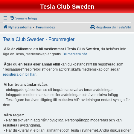
Tesla Club Sweden
Senaste Inlägg
Nyhetssidorna
Forumindex
Registrera din Tesla/elbil
Tesla Club Sweden - Forumregler
Alla
är välkomna att bli medlemmar i Tesla Club Sweden
, du behöver inte
äga en Tesla, medlemskap är gratis.
Bli medlem här
.
Äger du en Tesla eller annan elbil
kan du kostandsfritt bli registrerad som
"Teslaägare" resp "elbilist" genom att först skaffa medlemskap och sedan
registrera din bil här
.
Vi har tre användarnivåer:
- oinloggade gäster kan se ett begränsat urval av forumavdelningar
- inloggade medlemmar kan se fler avdelningar och även skriva inlägg
- Teslaägare har även tillgång till exklusiva VIP-avdelningar endast synliga för
dem
Våra regler:
- När du skriver inlägg
håll hövlig ton.
Personpåhopp modereras och kan
resultera i avstängning.
- Här diskuterar vi elbilar i allmänhet och Tesla i synnerhet. Andra diskussioner