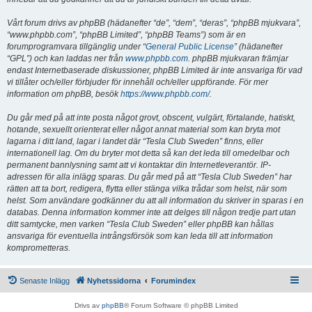
Vårt forum drivs av phpBB (hädanefter “de”, “dem”, “deras”, “phpBB mjukvara”,
“www.phpbb.com”, “phpBB Limited”, “phpBB Teams”) som är en
forumprogramvara tillgänglig under “
General Public License
” (hädanefter
“GPL”) och kan laddas ner från
www.phpbb.com
. phpBB mjukvaran främjar
endast Internetbaserade diskussioner, phpBB Limited är inte ansvariga för vad
vi tillåter och/eller förbjuder för innehåll och/eller uppförande. För mer
information om phpBB, besök
https://www.phpbb.com/
.
Du går med på att inte posta något grovt, obscent, vulgärt, förtalande, hatiskt,
hotande, sexuellt orienterat eller något annat material som kan bryta mot
lagarna i ditt land, lagar i landet där “Tesla Club Sweden” finns, eller
internationell lag. Om du bryter mot detta så kan det leda till omedelbar och
permanent bannlysning samt att vi kontaktar din Internetleverantör. IP-
adressen för alla inlägg sparas. Du går med på att “Tesla Club Sweden” har
rätten att ta bort, redigera, flytta eller stänga vilka trådar som helst, när som
helst. Som användare godkänner du att all information du skriver in sparas i en
databas. Denna information kommer inte att delges till någon tredje part utan
ditt samtycke, men varken “Tesla Club Sweden” eller phpBB kan hållas
ansvariga för eventuella intrångsförsök som kan leda till att information
komprometteras.
Senaste Inlägg
Nyhetssidorna
Forumindex
Drivs av
phpBB
® Forum Software © phpBB Limited