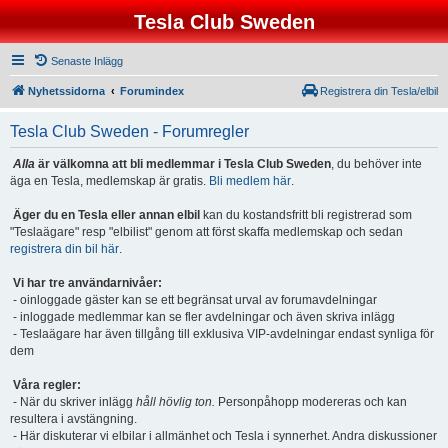
Tesla Club Sweden
Senaste Inlägg
Nyhetssidorna
Forumindex
Registrera din Tesla/elbil
Tesla Club Sweden - Forumregler
Alla
är välkomna att bli medlemmar i Tesla Club Sweden
, du behöver inte
äga en Tesla, medlemskap är gratis.
Bli medlem här
.
Äger du en Tesla eller annan elbil
kan du kostandsfritt bli registrerad som
"Teslaägare" resp "elbilist" genom att först skaffa medlemskap och sedan
registrera din bil här
.
Vi har tre användarnivåer:
- oinloggade gäster kan se ett begränsat urval av forumavdelningar
- inloggade medlemmar kan se fler avdelningar och även skriva inlägg
- Teslaägare har även tillgång till exklusiva VIP-avdelningar endast synliga för
dem
Våra regler:
- När du skriver inlägg
håll hövlig ton.
Personpåhopp modereras och kan
resultera i avstängning.
- Här diskuterar vi elbilar i allmänhet och Tesla i synnerhet. Andra diskussioner