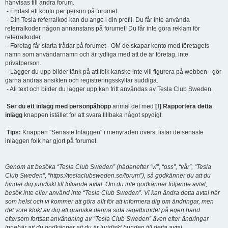
hänvisas till andra forum.
- Endast ett konto per person på forumet.
- Din Tesla referralkod kan du ange i din profil. Du får inte använda
referralkoder någon annanstans på forumet! Du får inte göra reklam för
referralkoder.
- Företag får starta trådar på forumet - OM de skapar konto med företagets
namn som användarnamn och är tydliga med att de är företag, inte
privatperson.
- Lägger du upp bilder tänk på att folk kanske inte vill figurera på webben - gör
gärna andras ansikten och registreringsskyltar suddiga.
- All text och bilder du lägger upp kan fritt användas av Tesla Club Sweden.
Ser du ett inlägg med personpåhopp
anmäl det med
[!] Rapportera detta
inlägg
knappen istället för att svara tillbaka något spydigt.
Tips:
Knappen "Senaste Inläggen" i menyraden överst listar de senaste
inläggen folk har gjort på forumet.
Genom att besöka “Tesla Club Sweden” (hädanefter “vi”, “oss”, “vår”, “Tesla
Club Sweden”, “https://teslaclubsweden.se/forum”), så godkänner du att du
binder dig juridiskt till följande avtal. Om du inte godkänner följande avtal,
besök inte eller använd inte “Tesla Club Sweden”. Vi kan ändra detta avtal när
som helst och vi kommer att göra allt för att informera dig om ändringar, men
det vore klokt av dig att granska denna sida regelbundet på egen hand
eftersom fortsatt användning av “Tesla Club Sweden” även efter ändringar
innebär att du godkänner att du är juridiskt bunden till detta avtal.