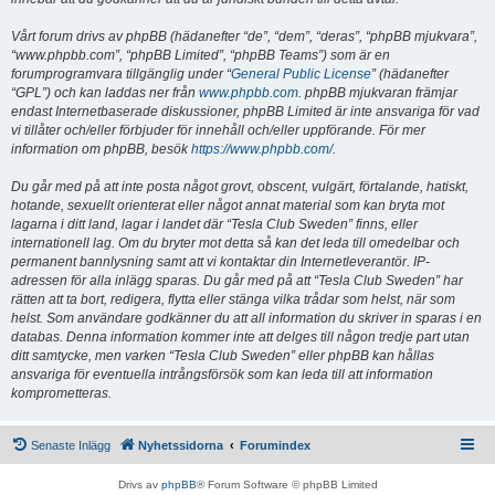
Vårt forum drivs av phpBB (hädanefter “de”, “dem”, “deras”, “phpBB mjukvara”,
“www.phpbb.com”, “phpBB Limited”, “phpBB Teams”) som är en
forumprogramvara tillgänglig under “
General Public License
” (hädanefter
“GPL”) och kan laddas ner från
www.phpbb.com
. phpBB mjukvaran främjar
endast Internetbaserade diskussioner, phpBB Limited är inte ansvariga för vad
vi tillåter och/eller förbjuder för innehåll och/eller uppförande. För mer
information om phpBB, besök
https://www.phpbb.com/
.
Du går med på att inte posta något grovt, obscent, vulgärt, förtalande, hatiskt,
hotande, sexuellt orienterat eller något annat material som kan bryta mot
lagarna i ditt land, lagar i landet där “Tesla Club Sweden” finns, eller
internationell lag. Om du bryter mot detta så kan det leda till omedelbar och
permanent bannlysning samt att vi kontaktar din Internetleverantör. IP-
adressen för alla inlägg sparas. Du går med på att “Tesla Club Sweden” har
rätten att ta bort, redigera, flytta eller stänga vilka trådar som helst, när som
helst. Som användare godkänner du att all information du skriver in sparas i en
databas. Denna information kommer inte att delges till någon tredje part utan
ditt samtycke, men varken “Tesla Club Sweden” eller phpBB kan hållas
ansvariga för eventuella intrångsförsök som kan leda till att information
komprometteras.
Senaste Inlägg
Nyhetssidorna
Forumindex
Drivs av
phpBB
® Forum Software © phpBB Limited