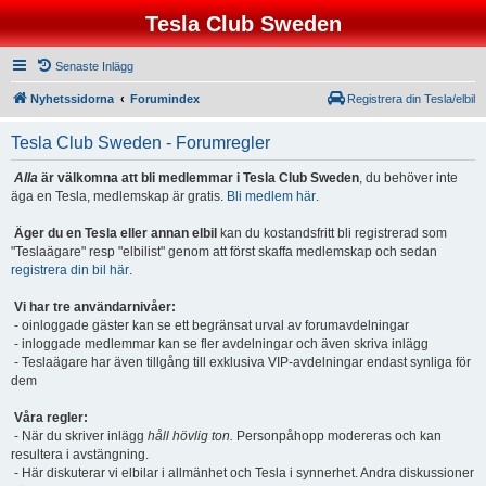
Tesla Club Sweden
Senaste Inlägg
Nyhetssidorna
Forumindex
Registrera din Tesla/elbil
Tesla Club Sweden - Forumregler
Alla
är välkomna att bli medlemmar i Tesla Club Sweden
, du behöver inte
äga en Tesla, medlemskap är gratis.
Bli medlem här
.
Äger du en Tesla eller annan elbil
kan du kostandsfritt bli registrerad som
"Teslaägare" resp "elbilist" genom att först skaffa medlemskap och sedan
registrera din bil här
.
Vi har tre användarnivåer:
- oinloggade gäster kan se ett begränsat urval av forumavdelningar
- inloggade medlemmar kan se fler avdelningar och även skriva inlägg
- Teslaägare har även tillgång till exklusiva VIP-avdelningar endast synliga för
dem
Våra regler:
- När du skriver inlägg
håll hövlig ton.
Personpåhopp modereras och kan
resultera i avstängning.
- Här diskuterar vi elbilar i allmänhet och Tesla i synnerhet. Andra diskussioner