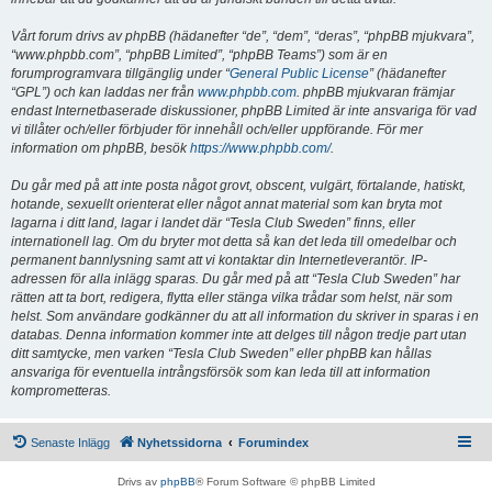
Vårt forum drivs av phpBB (hädanefter “de”, “dem”, “deras”, “phpBB mjukvara”,
“www.phpbb.com”, “phpBB Limited”, “phpBB Teams”) som är en
forumprogramvara tillgänglig under “
General Public License
” (hädanefter
“GPL”) och kan laddas ner från
www.phpbb.com
. phpBB mjukvaran främjar
endast Internetbaserade diskussioner, phpBB Limited är inte ansvariga för vad
vi tillåter och/eller förbjuder för innehåll och/eller uppförande. För mer
information om phpBB, besök
https://www.phpbb.com/
.
Du går med på att inte posta något grovt, obscent, vulgärt, förtalande, hatiskt,
hotande, sexuellt orienterat eller något annat material som kan bryta mot
lagarna i ditt land, lagar i landet där “Tesla Club Sweden” finns, eller
internationell lag. Om du bryter mot detta så kan det leda till omedelbar och
permanent bannlysning samt att vi kontaktar din Internetleverantör. IP-
adressen för alla inlägg sparas. Du går med på att “Tesla Club Sweden” har
rätten att ta bort, redigera, flytta eller stänga vilka trådar som helst, när som
helst. Som användare godkänner du att all information du skriver in sparas i en
databas. Denna information kommer inte att delges till någon tredje part utan
ditt samtycke, men varken “Tesla Club Sweden” eller phpBB kan hållas
ansvariga för eventuella intrångsförsök som kan leda till att information
komprometteras.
Senaste Inlägg
Nyhetssidorna
Forumindex
Drivs av
phpBB
® Forum Software © phpBB Limited