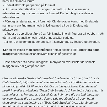
hänvisas till andra forum.
- Endast ett konto per person på forumet.
- Din Tesla referralkod kan du ange i din profil. Du får inte använda
referralkoder någon annanstans på forumet! Du får inte göra reklam för
referralkoder.
- Företag får starta trådar på forumet - OM de skapar konto med företagets
namn som användarnamn och är tydliga med att de är företag, inte
privatperson.
- Lägger du upp bilder tänk på att folk kanske inte vill figurera på webben - gör
gärna andras ansikten och registreringsskyltar suddiga.
- All text och bilder du lägger upp kan fritt användas av Tesla Club Sweden.
Ser du ett inlägg med personpåhopp
anmäl det med
[!] Rapportera detta
inlägg
knappen istället för att svara tillbaka något spydigt.
Tips:
Knappen "Senaste Inläggen" i menyraden överst listar de senaste
inläggen folk har gjort på forumet.
Genom att besöka “Tesla Club Sweden” (hädanefter “vi”, “oss”, “vår”, “Tesla
Club Sweden”, “https://teslaclubsweden.se/forum”), så godkänner du att du
binder dig juridiskt till följande avtal. Om du inte godkänner följande avtal,
besök inte eller använd inte “Tesla Club Sweden”. Vi kan ändra detta avtal när
som helst och vi kommer att göra allt för att informera dig om ändringar, men
det vore klokt av dig att granska denna sida regelbundet på egen hand
eftersom fortsatt användning av “Tesla Club Sweden” även efter ändringar
innebär att du godkänner att du är juridiskt bunden till detta avtal.