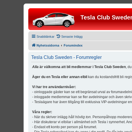
Tesla Club Swede
Snabblänkar
Senaste Inlägg
Nyhetssidorna
Forumindex
Tesla Club Sweden - Forumregler
Alla
är välkomna att bli medlemmar i Tesla Club Sweden
, d
Äger du en Tesla eller annan elbil
kan du kostandsfritt bli reg
Vi har tre användarnivåer:
- oinloggade gäster kan se ett begränsat urval av forumavdeln
- inloggade medlemmar kan se fler avdelningar och även skriv
- Teslaägare har även tillgång till exklusiva VIP-avdelningar e
Våra regler:
- När du skriver inlägg
håll hövlig ton.
Personpåhopp modereras 
- Här diskuterar vi elbilar i allmänhet och Tesla i synnerhet. An
- Endast ett konto per person på forumet.