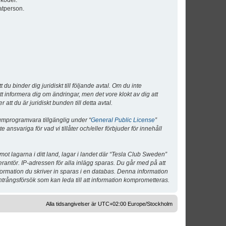
lkoder.
atperson.
 binder dig juridiskt till följande avtal. Om du inte
tt informera dig om ändringar, men det vore klokt av dig att
 du är juridiskt bunden till detta avtal.
umprogramvara tillgänglig under “
General Public License
”
nsvariga för vad vi tillåter och/eller förbjuder för innehåll
 mot lagarna i ditt land, lagar i landet där “Tesla Club Sweden”
verantör. IP-adressen för alla inlägg sparas. Du går med på att
nformation du skriver in sparas i en databas. Denna information
ntrångsförsök som kan leda till att information komprometteras.
Alla tidsangivelser är UTC+02:00 Europe/Stockholm