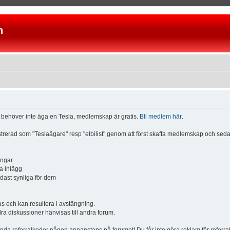
n
u behöver inte äga en Tesla, medlemskap är gratis.
Bli medlem här
.
istrerad som "Teslaägare" resp "elbilist" genom att först skaffa medlemskap och se
ingar
a inlägg
ndast synliga för dem
och kan resultera i avstängning.
dra diskussioner hänvisas till andra forum.