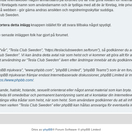
vända referralkoder någon annanstans på forumet! Du får inte göra reklam för referra
d företagets namn som användarnamn och är tydliga med att de är företag, inte priv
a på webben - gör gärna andras ansikten och registreringsskyltar suddiga.
 Club Sweden.
ortera detta inlägg
knappen istället för att svara tillbaka något spydigt.
senaste inläggen folk har gjort på forumet.
år”, “Tesla Club Sweden”, “https://teslaclubsweden.se/forum”), så godkänner du att du
ub Sweden”. Vi kan ändra detta avtal när som helst och vi kommer att göra allt för a
användning av “Tesla Club Sweden” även efter ändringar innebär att du godkänner att
“phpBB mjukvara”, “www.phpbb.com”, “phpBB Limited”, “phpBB Teams”) som är en for
hpBB mjukvaran främjar endast Internetbaserade diskussioner, phpBB Limited är inte a
tps://www.phpbb.com/
.
lande, hatiskt, hotande, sexuellt orienterat eller något annat material som kan bryta
et leda till omedelbar och permanent bannlysning samt att vi kontaktar din Internetle
er stänga vilka trådar som helst, när som helst. Som användare godkänner du att all i
e, men varken “Tesla Club Sweden” eller phpBB kan hållas ansvariga för eventuella i
Drivs av
phpBB
® Forum Software © phpBB Limited