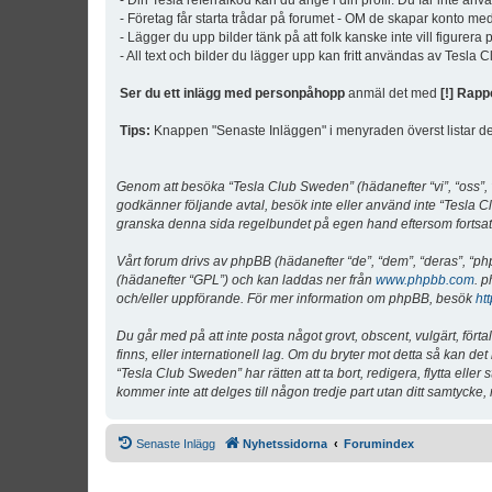
- Din Tesla referralkod kan du ange i din profil. Du får inte an
- Företag får starta trådar på forumet - OM de skapar konto me
- Lägger du upp bilder tänk på att folk kanske inte vill figurer
- All text och bilder du lägger upp kan fritt användas av Tesla
Ser du ett inlägg med personpåhopp
anmäl det med
[!] Rapp
Tips:
Knappen "Senaste Inläggen" i menyraden överst listar de 
Genom att besöka “Tesla Club Sweden” (hädanefter “vi”, “oss”, “v
godkänner följande avtal, besök inte eller använd inte “Tesla Cl
granska denna sida regelbundet på egen hand eftersom fortsatt 
Vårt forum drivs av phpBB (hädanefter “de”, “dem”, “deras”, 
(hädanefter “GPL”) och kan laddas ner från
www.phpbb.com
. p
och/eller uppförande. För mer information om phpBB, besök
ht
Du går med på att inte posta något grovt, obscent, vulgärt, förta
finns, eller internationell lag. Om du bryter mot detta så kan d
“Tesla Club Sweden” har rätten att ta bort, redigera, flytta ell
kommer inte att delges till någon tredje part utan ditt samtyck
Senaste Inlägg
Nyhetssidorna
Forumindex