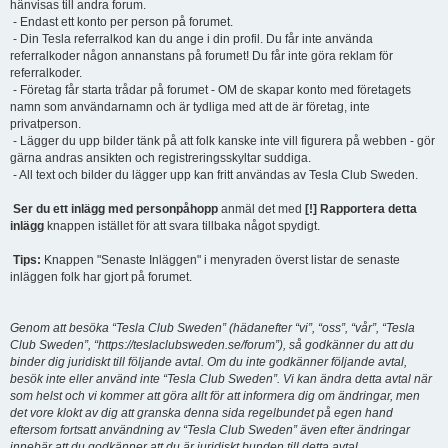
hänvisas till andra forum.
- Endast ett konto per person på forumet.
- Din Tesla referralkod kan du ange i din profil. Du får inte använda
referralkoder någon annanstans på forumet! Du får inte göra reklam för
referralkoder.
- Företag får starta trådar på forumet - OM de skapar konto med företagets
namn som användarnamn och är tydliga med att de är företag, inte
privatperson.
- Lägger du upp bilder tänk på att folk kanske inte vill figurera på webben - gör
gärna andras ansikten och registreringsskyltar suddiga.
- All text och bilder du lägger upp kan fritt användas av Tesla Club Sweden.
Ser du ett inlägg med personpåhopp
anmäl det med
[!] Rapportera detta
inlägg
knappen istället för att svara tillbaka något spydigt.
Tips:
Knappen "Senaste Inläggen" i menyraden överst listar de senaste
inläggen folk har gjort på forumet.
Genom att besöka “Tesla Club Sweden” (hädanefter “vi”, “oss”, “vår”, “Tesla
Club Sweden”, “https://teslaclubsweden.se/forum”), så godkänner du att du
binder dig juridiskt till följande avtal. Om du inte godkänner följande avtal,
besök inte eller använd inte “Tesla Club Sweden”. Vi kan ändra detta avtal när
som helst och vi kommer att göra allt för att informera dig om ändringar, men
det vore klokt av dig att granska denna sida regelbundet på egen hand
eftersom fortsatt användning av “Tesla Club Sweden” även efter ändringar
innebär att du godkänner att du är juridiskt bunden till detta avtal.