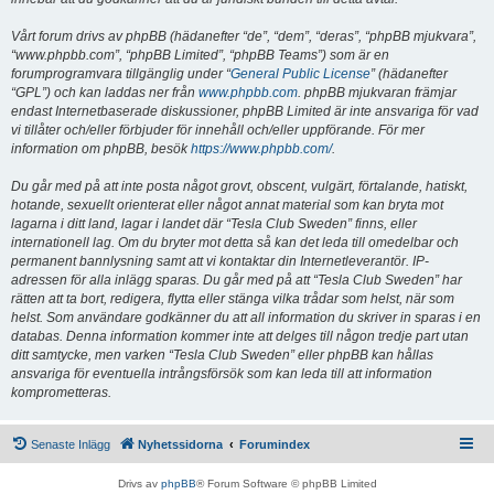
Vårt forum drivs av phpBB (hädanefter “de”, “dem”, “deras”, “phpBB mjukvara”,
“www.phpbb.com”, “phpBB Limited”, “phpBB Teams”) som är en
forumprogramvara tillgänglig under “
General Public License
” (hädanefter
“GPL”) och kan laddas ner från
www.phpbb.com
. phpBB mjukvaran främjar
endast Internetbaserade diskussioner, phpBB Limited är inte ansvariga för vad
vi tillåter och/eller förbjuder för innehåll och/eller uppförande. För mer
information om phpBB, besök
https://www.phpbb.com/
.
Du går med på att inte posta något grovt, obscent, vulgärt, förtalande, hatiskt,
hotande, sexuellt orienterat eller något annat material som kan bryta mot
lagarna i ditt land, lagar i landet där “Tesla Club Sweden” finns, eller
internationell lag. Om du bryter mot detta så kan det leda till omedelbar och
permanent bannlysning samt att vi kontaktar din Internetleverantör. IP-
adressen för alla inlägg sparas. Du går med på att “Tesla Club Sweden” har
rätten att ta bort, redigera, flytta eller stänga vilka trådar som helst, när som
helst. Som användare godkänner du att all information du skriver in sparas i en
databas. Denna information kommer inte att delges till någon tredje part utan
ditt samtycke, men varken “Tesla Club Sweden” eller phpBB kan hållas
ansvariga för eventuella intrångsförsök som kan leda till att information
komprometteras.
Senaste Inlägg
Nyhetssidorna
Forumindex
Drivs av
phpBB
® Forum Software © phpBB Limited