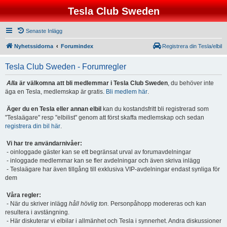
Tesla Club Sweden
Senaste Inlägg
Nyhetssidorna
Forumindex
Registrera din Tesla/elbil
Tesla Club Sweden - Forumregler
Alla
är välkomna att bli medlemmar i Tesla Club Sweden
, du behöver inte
äga en Tesla, medlemskap är gratis.
Bli medlem här
.
Äger du en Tesla eller annan elbil
kan du kostandsfritt bli registrerad som
"Teslaägare" resp "elbilist" genom att först skaffa medlemskap och sedan
registrera din bil här
.
Vi har tre användarnivåer:
- oinloggade gäster kan se ett begränsat urval av forumavdelningar
- inloggade medlemmar kan se fler avdelningar och även skriva inlägg
- Teslaägare har även tillgång till exklusiva VIP-avdelningar endast synliga för
dem
Våra regler:
- När du skriver inlägg
håll hövlig ton.
Personpåhopp modereras och kan
resultera i avstängning.
- Här diskuterar vi elbilar i allmänhet och Tesla i synnerhet. Andra diskussioner