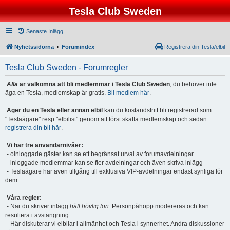
Tesla Club Sweden
Senaste Inlägg
Nyhetssidorna
Forumindex
Registrera din Tesla/elbil
Tesla Club Sweden - Forumregler
Alla
är välkomna att bli medlemmar i Tesla Club Sweden
, du behöver inte
äga en Tesla, medlemskap är gratis.
Bli medlem här
.
Äger du en Tesla eller annan elbil
kan du kostandsfritt bli registrerad som
"Teslaägare" resp "elbilist" genom att först skaffa medlemskap och sedan
registrera din bil här
.
Vi har tre användarnivåer:
- oinloggade gäster kan se ett begränsat urval av forumavdelningar
- inloggade medlemmar kan se fler avdelningar och även skriva inlägg
- Teslaägare har även tillgång till exklusiva VIP-avdelningar endast synliga för
dem
Våra regler:
- När du skriver inlägg
håll hövlig ton.
Personpåhopp modereras och kan
resultera i avstängning.
- Här diskuterar vi elbilar i allmänhet och Tesla i synnerhet. Andra diskussioner