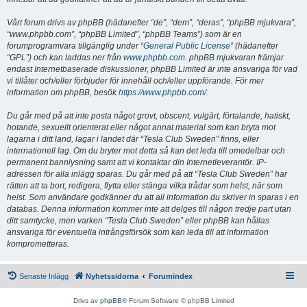
Vårt forum drivs av phpBB (hädanefter “de”, “dem”, “deras”, “phpBB mjukvara”,
“www.phpbb.com”, “phpBB Limited”, “phpBB Teams”) som är en
forumprogramvara tillgänglig under “
General Public License
” (hädanefter
“GPL”) och kan laddas ner från
www.phpbb.com
. phpBB mjukvaran främjar
endast Internetbaserade diskussioner, phpBB Limited är inte ansvariga för vad
vi tillåter och/eller förbjuder för innehåll och/eller uppförande. För mer
information om phpBB, besök
https://www.phpbb.com/
.
Du går med på att inte posta något grovt, obscent, vulgärt, förtalande, hatiskt,
hotande, sexuellt orienterat eller något annat material som kan bryta mot
lagarna i ditt land, lagar i landet där “Tesla Club Sweden” finns, eller
internationell lag. Om du bryter mot detta så kan det leda till omedelbar och
permanent bannlysning samt att vi kontaktar din Internetleverantör. IP-
adressen för alla inlägg sparas. Du går med på att “Tesla Club Sweden” har
rätten att ta bort, redigera, flytta eller stänga vilka trådar som helst, när som
helst. Som användare godkänner du att all information du skriver in sparas i en
databas. Denna information kommer inte att delges till någon tredje part utan
ditt samtycke, men varken “Tesla Club Sweden” eller phpBB kan hållas
ansvariga för eventuella intrångsförsök som kan leda till att information
komprometteras.
Senaste Inlägg
Nyhetssidorna
Forumindex
Drivs av
phpBB
® Forum Software © phpBB Limited