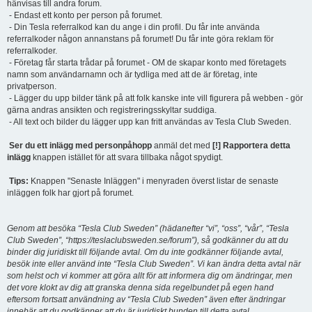
hänvisas till andra forum.
- Endast ett konto per person på forumet.
- Din Tesla referralkod kan du ange i din profil. Du får inte använda
referralkoder någon annanstans på forumet! Du får inte göra reklam för
referralkoder.
- Företag får starta trådar på forumet - OM de skapar konto med företagets
namn som användarnamn och är tydliga med att de är företag, inte
privatperson.
- Lägger du upp bilder tänk på att folk kanske inte vill figurera på webben - gör
gärna andras ansikten och registreringsskyltar suddiga.
- All text och bilder du lägger upp kan fritt användas av Tesla Club Sweden.
Ser du ett inlägg med personpåhopp
anmäl det med
[!] Rapportera detta
inlägg
knappen istället för att svara tillbaka något spydigt.
Tips:
Knappen "Senaste Inläggen" i menyraden överst listar de senaste
inläggen folk har gjort på forumet.
Genom att besöka “Tesla Club Sweden” (hädanefter “vi”, “oss”, “vår”, “Tesla
Club Sweden”, “https://teslaclubsweden.se/forum”), så godkänner du att du
binder dig juridiskt till följande avtal. Om du inte godkänner följande avtal,
besök inte eller använd inte “Tesla Club Sweden”. Vi kan ändra detta avtal när
som helst och vi kommer att göra allt för att informera dig om ändringar, men
det vore klokt av dig att granska denna sida regelbundet på egen hand
eftersom fortsatt användning av “Tesla Club Sweden” även efter ändringar
innebär att du godkänner att du är juridiskt bunden till detta avtal.