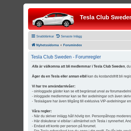
Tesla Club Swede
Snabblänkar
Senaste Inlägg
Nyhetssidorna
Forumindex
Tesla Club Sweden - Forumregler
Alla
är välkomna att bli medlemmar i Tesla Club Sweden
, d
Äger du en Tesla eller annan elbil
kan du kostandsfritt bli reg
Vi har tre användarnivåer:
- oinloggade gäster kan se ett begränsat urval av forumavdeln
- inloggade medlemmar kan se fler avdelningar och även skriv
- Teslaägare har även tillgång till exklusiva VIP-avdelningar e
Våra regler:
- När du skriver inlägg
håll hövlig ton.
Personpåhopp modereras 
- Här diskuterar vi elbilar i allmänhet och Tesla i synnerhet. An
- Endast ett konto per person på forumet.