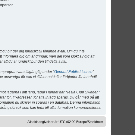
lkoder.
atperson.
 binder dig juridiskt till följande avtal. Om du inte
tt informera dig om ändringar, men det vore klokt av dig att
 du är juridiskt bunden till detta avtal.
umprogramvara tillgänglig under “
General Public License
”
nsvariga för vad vi tillåter och/eller förbjuder för innehåll
 mot lagarna i ditt land, lagar i landet där “Tesla Club Sweden”
verantör. IP-adressen för alla inlägg sparas. Du går med på att
nformation du skriver in sparas i en databas. Denna information
ntrångsförsök som kan leda till att information komprometteras.
Alla tidsangivelser är UTC+02:00 Europe/Stockholm