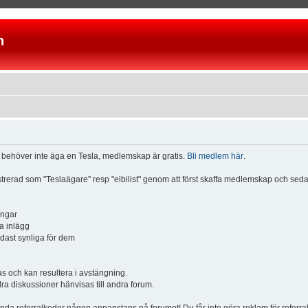
n
u behöver inte äga en Tesla, medlemskap är gratis.
Bli medlem här
.
istrerad som "Teslaägare" resp "elbilist" genom att först skaffa medlemskap och se
ingar
a inlägg
ndast synliga för dem
och kan resultera i avstängning.
dra diskussioner hänvisas till andra forum.