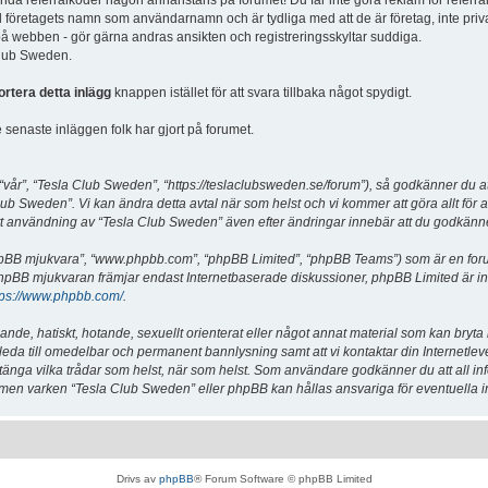
vända referralkoder någon annanstans på forumet! Du får inte göra reklam för referra
d företagets namn som användarnamn och är tydliga med att de är företag, inte priv
a på webben - gör gärna andras ansikten och registreringsskyltar suddiga.
 Club Sweden.
ortera detta inlägg
knappen istället för att svara tillbaka något spydigt.
senaste inläggen folk har gjort på forumet.
år”, “Tesla Club Sweden”, “https://teslaclubsweden.se/forum”), så godkänner du att du
ub Sweden”. Vi kan ändra detta avtal när som helst och vi kommer att göra allt för a
användning av “Tesla Club Sweden” även efter ändringar innebär att du godkänner att
“phpBB mjukvara”, “www.phpbb.com”, “phpBB Limited”, “phpBB Teams”) som är en for
hpBB mjukvaran främjar endast Internetbaserade diskussioner, phpBB Limited är inte a
tps://www.phpbb.com/
.
lande, hatiskt, hotande, sexuellt orienterat eller något annat material som kan bryta
et leda till omedelbar och permanent bannlysning samt att vi kontaktar din Internetle
er stänga vilka trådar som helst, när som helst. Som användare godkänner du att all i
e, men varken “Tesla Club Sweden” eller phpBB kan hållas ansvariga för eventuella i
Drivs av
phpBB
® Forum Software © phpBB Limited