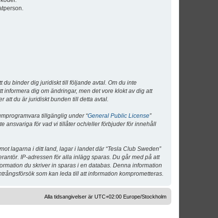
lkoder.
atperson.
 binder dig juridiskt till följande avtal. Om du inte
tt informera dig om ändringar, men det vore klokt av dig att
 du är juridiskt bunden till detta avtal.
umprogramvara tillgänglig under “
General Public License
”
nsvariga för vad vi tillåter och/eller förbjuder för innehåll
 mot lagarna i ditt land, lagar i landet där “Tesla Club Sweden”
verantör. IP-adressen för alla inlägg sparas. Du går med på att
nformation du skriver in sparas i en databas. Denna information
ntrångsförsök som kan leda till att information komprometteras.
Alla tidsangivelser är UTC+02:00 Europe/Stockholm