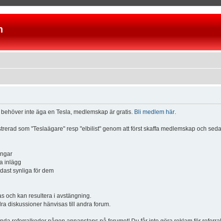
n
u behöver inte äga en Tesla, medlemskap är gratis.
Bli medlem här
.
istrerad som "Teslaägare" resp "elbilist" genom att först skaffa medlemskap och se
ingar
a inlägg
ndast synliga för dem
och kan resultera i avstängning.
dra diskussioner hänvisas till andra forum.