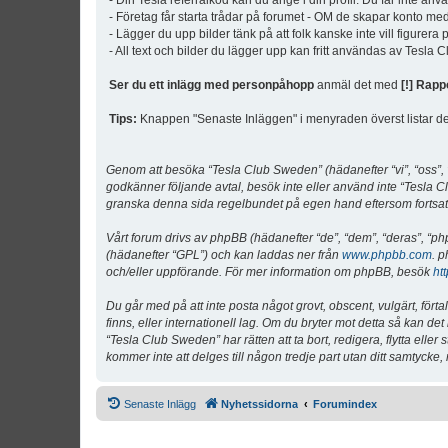
- Din Tesla referralkod kan du ange i din profil. Du får inte an
- Företag får starta trådar på forumet - OM de skapar konto me
- Lägger du upp bilder tänk på att folk kanske inte vill figurer
- All text och bilder du lägger upp kan fritt användas av Tesla
Ser du ett inlägg med personpåhopp
anmäl det med
[!] Rapp
Tips:
Knappen "Senaste Inläggen" i menyraden överst listar de 
Genom att besöka “Tesla Club Sweden” (hädanefter “vi”, “oss”, “v
godkänner följande avtal, besök inte eller använd inte “Tesla Cl
granska denna sida regelbundet på egen hand eftersom fortsatt 
Vårt forum drivs av phpBB (hädanefter “de”, “dem”, “deras”, 
(hädanefter “GPL”) och kan laddas ner från
www.phpbb.com
. p
och/eller uppförande. För mer information om phpBB, besök
ht
Du går med på att inte posta något grovt, obscent, vulgärt, förta
finns, eller internationell lag. Om du bryter mot detta så kan d
“Tesla Club Sweden” har rätten att ta bort, redigera, flytta ell
kommer inte att delges till någon tredje part utan ditt samtyck
Senaste Inlägg
Nyhetssidorna
Forumindex