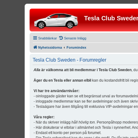
Tesla Club Swede
Snabblänkar
Senaste Inlägg
Nyhetssidorna
Forumindex
Tesla Club Sweden - Forumregler
Alla
är välkomna att bli medlemmar i Tesla Club Sweden
, d
Äger du en Tesla eller annan elbil
kan du kostandsfritt bli reg
Vi har tre användarnivåer:
- oinloggade gäster kan se ett begränsat urval av forumavdeln
- inloggade medlemmar kan se fler avdelningar och även skriv
- Teslaägare har även tillgång till exklusiva VIP-avdelningar e
Våra regler:
- När du skriver inlägg
håll hövlig ton.
Personpåhopp modereras 
- Här diskuterar vi elbilar i allmänhet och Tesla i synnerhet. An
- Endast ett konto per person på forumet.