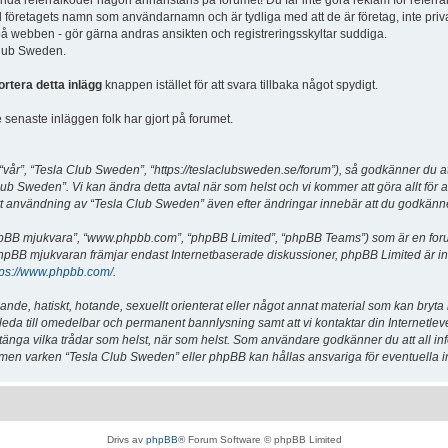
vända referralkoder någon annanstans på forumet! Du får inte göra reklam för referra
d företagets namn som användarnamn och är tydliga med att de är företag, inte priv
a på webben - gör gärna andras ansikten och registreringsskyltar suddiga.
 Club Sweden.
ortera detta inlägg
knappen istället för att svara tillbaka något spydigt.
senaste inläggen folk har gjort på forumet.
år”, “Tesla Club Sweden”, “https://teslaclubsweden.se/forum”), så godkänner du att du
ub Sweden”. Vi kan ändra detta avtal när som helst och vi kommer att göra allt för a
användning av “Tesla Club Sweden” även efter ändringar innebär att du godkänner att
“phpBB mjukvara”, “www.phpbb.com”, “phpBB Limited”, “phpBB Teams”) som är en for
hpBB mjukvaran främjar endast Internetbaserade diskussioner, phpBB Limited är inte a
tps://www.phpbb.com/
.
lande, hatiskt, hotande, sexuellt orienterat eller något annat material som kan bryta
et leda till omedelbar och permanent bannlysning samt att vi kontaktar din Internetle
er stänga vilka trådar som helst, när som helst. Som användare godkänner du att all i
e, men varken “Tesla Club Sweden” eller phpBB kan hållas ansvariga för eventuella i
Drivs av
phpBB
® Forum Software © phpBB Limited