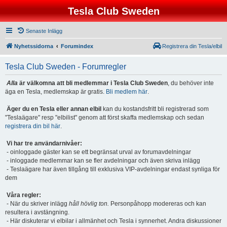
Tesla Club Sweden
Senaste Inlägg
Nyhetssidorna
Forumindex
Registrera din Tesla/elbil
Tesla Club Sweden - Forumregler
Alla
är välkomna att bli medlemmar i Tesla Club Sweden
, du behöver inte
äga en Tesla, medlemskap är gratis.
Bli medlem här
.
Äger du en Tesla eller annan elbil
kan du kostandsfritt bli registrerad som
"Teslaägare" resp "elbilist" genom att först skaffa medlemskap och sedan
registrera din bil här
.
Vi har tre användarnivåer:
- oinloggade gäster kan se ett begränsat urval av forumavdelningar
- inloggade medlemmar kan se fler avdelningar och även skriva inlägg
- Teslaägare har även tillgång till exklusiva VIP-avdelningar endast synliga för
dem
Våra regler:
- När du skriver inlägg
håll hövlig ton.
Personpåhopp modereras och kan
resultera i avstängning.
- Här diskuterar vi elbilar i allmänhet och Tesla i synnerhet. Andra diskussioner