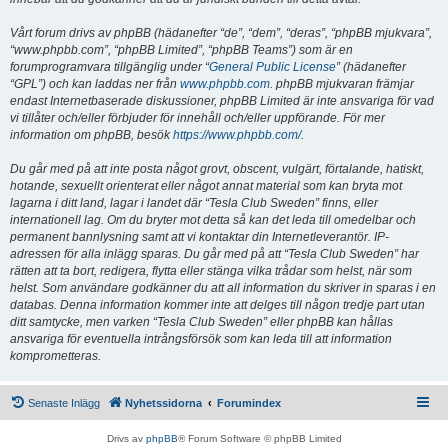
Vårt forum drivs av phpBB (hädanefter “de”, “dem”, “deras”, “phpBB mjukvara”,
“www.phpbb.com”, “phpBB Limited”, “phpBB Teams”) som är en
forumprogramvara tillgänglig under “
General Public License
” (hädanefter
“GPL”) och kan laddas ner från
www.phpbb.com
. phpBB mjukvaran främjar
endast Internetbaserade diskussioner, phpBB Limited är inte ansvariga för vad
vi tillåter och/eller förbjuder för innehåll och/eller uppförande. För mer
information om phpBB, besök
https://www.phpbb.com/
.
Du går med på att inte posta något grovt, obscent, vulgärt, förtalande, hatiskt,
hotande, sexuellt orienterat eller något annat material som kan bryta mot
lagarna i ditt land, lagar i landet där “Tesla Club Sweden” finns, eller
internationell lag. Om du bryter mot detta så kan det leda till omedelbar och
permanent bannlysning samt att vi kontaktar din Internetleverantör. IP-
adressen för alla inlägg sparas. Du går med på att “Tesla Club Sweden” har
rätten att ta bort, redigera, flytta eller stänga vilka trådar som helst, när som
helst. Som användare godkänner du att all information du skriver in sparas i en
databas. Denna information kommer inte att delges till någon tredje part utan
ditt samtycke, men varken “Tesla Club Sweden” eller phpBB kan hållas
ansvariga för eventuella intrångsförsök som kan leda till att information
komprometteras.
Senaste Inlägg
Nyhetssidorna
Forumindex
Drivs av
phpBB
® Forum Software © phpBB Limited