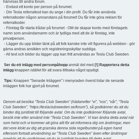
hänvisas till andra forum.
- Endast ett konto per person på forumet.
- Din Tesla referralkod kan du ange i din profil. Du får inte använda
referralkoder någon annanstans på forumet! Du får inte göra reklam för
referralkoder.
- Företag får starta trådar på forumet - OM de skapar konto med företagets
namn som användarnamn och är tydliga med att de är företag, inte
privatperson.
- Lägger du upp bilder tänk på att folk kanske inte vill figurera på webben - gör
gärna andras ansikten och registreringsskyltar suddiga.
- All text och bilder du lägger upp kan fritt användas av Tesla Club Sweden.
Ser du ett inlägg med personpåhopp
anmäl det med
[!] Rapportera detta
inlägg
knappen istället för att svara tillbaka något spydigt.
Tips:
Knappen "Senaste Inläggen" i menyraden överst listar de senaste
inläggen folk har gjort på forumet.
Genom att besöka “Tesla Club Sweden” (hädanefter “vi”, “oss”, “vår”, “Tesla
Club Sweden”, “https://teslaclubsweden.se/forum”), så godkänner du att du
binder dig juridiskt till följande avtal. Om du inte godkänner följande avtal,
besök inte eller använd inte “Tesla Club Sweden”. Vi kan ändra detta avtal när
som helst och vi kommer att göra allt för att informera dig om ändringar, men
det vore klokt av dig att granska denna sida regelbundet på egen hand
eftersom fortsatt användning av “Tesla Club Sweden” även efter ändringar
innebär att du godkänner att du är juridiskt bunden till detta avtal.