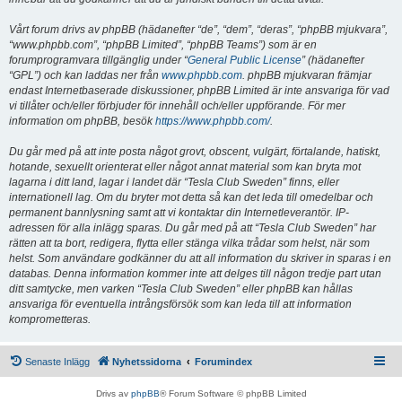
Vårt forum drivs av phpBB (hädanefter “de”, “dem”, “deras”, “phpBB mjukvara”,
“www.phpbb.com”, “phpBB Limited”, “phpBB Teams”) som är en
forumprogramvara tillgänglig under “
General Public License
” (hädanefter
“GPL”) och kan laddas ner från
www.phpbb.com
. phpBB mjukvaran främjar
endast Internetbaserade diskussioner, phpBB Limited är inte ansvariga för vad
vi tillåter och/eller förbjuder för innehåll och/eller uppförande. För mer
information om phpBB, besök
https://www.phpbb.com/
.
Du går med på att inte posta något grovt, obscent, vulgärt, förtalande, hatiskt,
hotande, sexuellt orienterat eller något annat material som kan bryta mot
lagarna i ditt land, lagar i landet där “Tesla Club Sweden” finns, eller
internationell lag. Om du bryter mot detta så kan det leda till omedelbar och
permanent bannlysning samt att vi kontaktar din Internetleverantör. IP-
adressen för alla inlägg sparas. Du går med på att “Tesla Club Sweden” har
rätten att ta bort, redigera, flytta eller stänga vilka trådar som helst, när som
helst. Som användare godkänner du att all information du skriver in sparas i en
databas. Denna information kommer inte att delges till någon tredje part utan
ditt samtycke, men varken “Tesla Club Sweden” eller phpBB kan hållas
ansvariga för eventuella intrångsförsök som kan leda till att information
komprometteras.
Senaste Inlägg
Nyhetssidorna
Forumindex
Drivs av
phpBB
® Forum Software © phpBB Limited