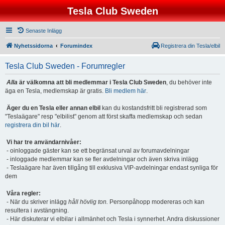
Tesla Club Sweden
Senaste Inlägg
Nyhetssidorna
Forumindex
Registrera din Tesla/elbil
Tesla Club Sweden - Forumregler
Alla
är välkomna att bli medlemmar i Tesla Club Sweden
, du behöver inte
äga en Tesla, medlemskap är gratis.
Bli medlem här
.
Äger du en Tesla eller annan elbil
kan du kostandsfritt bli registrerad som
"Teslaägare" resp "elbilist" genom att först skaffa medlemskap och sedan
registrera din bil här
.
Vi har tre användarnivåer:
- oinloggade gäster kan se ett begränsat urval av forumavdelningar
- inloggade medlemmar kan se fler avdelningar och även skriva inlägg
- Teslaägare har även tillgång till exklusiva VIP-avdelningar endast synliga för
dem
Våra regler:
- När du skriver inlägg
håll hövlig ton.
Personpåhopp modereras och kan
resultera i avstängning.
- Här diskuterar vi elbilar i allmänhet och Tesla i synnerhet. Andra diskussioner