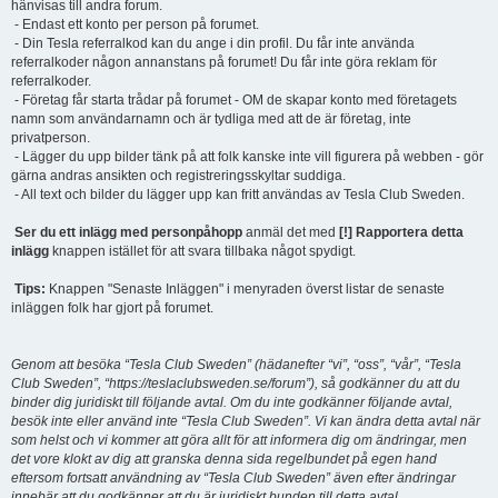
hänvisas till andra forum.
- Endast ett konto per person på forumet.
- Din Tesla referralkod kan du ange i din profil. Du får inte använda
referralkoder någon annanstans på forumet! Du får inte göra reklam för
referralkoder.
- Företag får starta trådar på forumet - OM de skapar konto med företagets
namn som användarnamn och är tydliga med att de är företag, inte
privatperson.
- Lägger du upp bilder tänk på att folk kanske inte vill figurera på webben - gör
gärna andras ansikten och registreringsskyltar suddiga.
- All text och bilder du lägger upp kan fritt användas av Tesla Club Sweden.
Ser du ett inlägg med personpåhopp
anmäl det med
[!] Rapportera detta
inlägg
knappen istället för att svara tillbaka något spydigt.
Tips:
Knappen "Senaste Inläggen" i menyraden överst listar de senaste
inläggen folk har gjort på forumet.
Genom att besöka “Tesla Club Sweden” (hädanefter “vi”, “oss”, “vår”, “Tesla
Club Sweden”, “https://teslaclubsweden.se/forum”), så godkänner du att du
binder dig juridiskt till följande avtal. Om du inte godkänner följande avtal,
besök inte eller använd inte “Tesla Club Sweden”. Vi kan ändra detta avtal när
som helst och vi kommer att göra allt för att informera dig om ändringar, men
det vore klokt av dig att granska denna sida regelbundet på egen hand
eftersom fortsatt användning av “Tesla Club Sweden” även efter ändringar
innebär att du godkänner att du är juridiskt bunden till detta avtal.