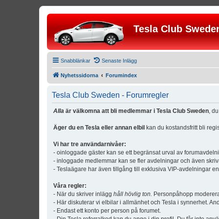
Tesla Club Swede
Snabblänkar
Senaste Inlägg
Nyhetssidorna
Forumindex
Tesla Club Sweden - Forumregler
Alla
är välkomna att bli medlemmar i Tesla Club Sweden
, d
Äger du en Tesla eller annan elbil
kan du kostandsfritt bli reg
Vi har tre användarnivåer:
- oinloggade gäster kan se ett begränsat urval av forumavdeln
- inloggade medlemmar kan se fler avdelningar och även skriv
- Teslaägare har även tillgång till exklusiva VIP-avdelningar e
Våra regler:
- När du skriver inlägg
håll hövlig ton.
Personpåhopp modereras 
- Här diskuterar vi elbilar i allmänhet och Tesla i synnerhet. An
- Endast ett konto per person på forumet.