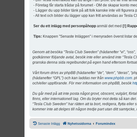
- Din Tesla referralkod kan du ange i din profil. Du får inte an
- Företag får starta trådar på forumet - OM de skapar konto me
- Lägger du upp bilder tänk på att folk kanske inte vill figurer
- All text och bilder du lägger upp kan fritt användas av Tesla
Ser du ett inlägg med personpåhopp
anmäl det med
[!] Rapp
Tips:
Knappen "Senaste Inläggen" i menyraden överst listar de 
Genom att besöka “Tesla Club Sweden” (hädanefter “vi”, “oss”, “v
godkänner följande avtal, besök inte eller använd inte “Tesla Cl
granska denna sida regelbundet på egen hand eftersom fortsatt 
Vårt forum drivs av phpBB (hädanefter “de”, “dem”, “deras”, 
(hädanefter “GPL”) och kan laddas ner från
www.phpbb.com
. p
och/eller uppförande. För mer information om phpBB, besök
ht
Du går med på att inte posta något grovt, obscent, vulgärt, förta
finns, eller internationell lag. Om du bryter mot detta så kan d
“Tesla Club Sweden” har rätten att ta bort, redigera, flytta ell
kommer inte att delges till någon tredje part utan ditt samtyck
Senaste Inlägg
Nyhetssidorna
Forumindex