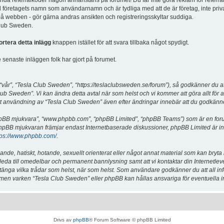
vända referralkoder någon annanstans på forumet! Du får inte göra reklam för referra
d företagets namn som användarnamn och är tydliga med att de är företag, inte priv
a på webben - gör gärna andras ansikten och registreringsskyltar suddiga.
 Club Sweden.
ortera detta inlägg
knappen istället för att svara tillbaka något spydigt.
senaste inläggen folk har gjort på forumet.
år”, “Tesla Club Sweden”, “https://teslaclubsweden.se/forum”), så godkänner du att du
ub Sweden”. Vi kan ändra detta avtal när som helst och vi kommer att göra allt för a
användning av “Tesla Club Sweden” även efter ändringar innebär att du godkänner att
“phpBB mjukvara”, “www.phpbb.com”, “phpBB Limited”, “phpBB Teams”) som är en for
hpBB mjukvaran främjar endast Internetbaserade diskussioner, phpBB Limited är inte a
tps://www.phpbb.com/
.
lande, hatiskt, hotande, sexuellt orienterat eller något annat material som kan bryta
et leda till omedelbar och permanent bannlysning samt att vi kontaktar din Internetle
er stänga vilka trådar som helst, när som helst. Som användare godkänner du att all i
e, men varken “Tesla Club Sweden” eller phpBB kan hållas ansvariga för eventuella i
Drivs av
phpBB
® Forum Software © phpBB Limited