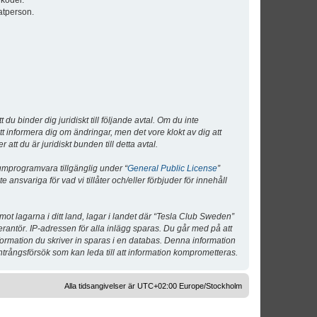
lkoder.
atperson.
 binder dig juridiskt till följande avtal. Om du inte
tt informera dig om ändringar, men det vore klokt av dig att
 du är juridiskt bunden till detta avtal.
umprogramvara tillgänglig under “
General Public License
”
nsvariga för vad vi tillåter och/eller förbjuder för innehåll
 mot lagarna i ditt land, lagar i landet där “Tesla Club Sweden”
verantör. IP-adressen för alla inlägg sparas. Du går med på att
nformation du skriver in sparas i en databas. Denna information
ntrångsförsök som kan leda till att information komprometteras.
Alla tidsangivelser är UTC+02:00 Europe/Stockholm