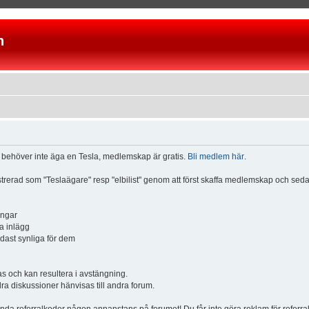
n
u behöver inte äga en Tesla, medlemskap är gratis.
Bli medlem här
.
istrerad som "Teslaägare" resp "elbilist" genom att först skaffa medlemskap och se
ingar
a inlägg
ndast synliga för dem
och kan resultera i avstängning.
dra diskussioner hänvisas till andra forum.