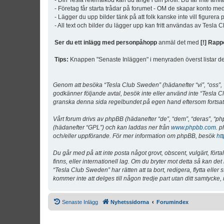
- Din Tesla referralkod kan du ange i din profil. Du får inte an
- Företag får starta trådar på forumet - OM de skapar konto me
- Lägger du upp bilder tänk på att folk kanske inte vill figurer
- All text och bilder du lägger upp kan fritt användas av Tesla
Ser du ett inlägg med personpåhopp
anmäl det med
[!] Rapp
Tips:
Knappen "Senaste Inläggen" i menyraden överst listar de 
Genom att besöka “Tesla Club Sweden” (hädanefter “vi”, “oss”, “v
godkänner följande avtal, besök inte eller använd inte “Tesla Cl
granska denna sida regelbundet på egen hand eftersom fortsatt 
Vårt forum drivs av phpBB (hädanefter “de”, “dem”, “deras”, 
(hädanefter “GPL”) och kan laddas ner från
www.phpbb.com
. p
och/eller uppförande. För mer information om phpBB, besök
ht
Du går med på att inte posta något grovt, obscent, vulgärt, förta
finns, eller internationell lag. Om du bryter mot detta så kan d
“Tesla Club Sweden” har rätten att ta bort, redigera, flytta ell
kommer inte att delges till någon tredje part utan ditt samtyck
Senaste Inlägg
Nyhetssidorna
Forumindex