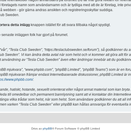
vända referralkoder någon annanstans på forumet! Du får inte göra reklam för referra
d företagets namn som användarnamn och är tydliga med att de är företag, inte priv
a på webben - gör gärna andras ansikten och registreringsskyltar suddiga.
 Club Sweden.
ortera detta inlägg
knappen istället för att svara tillbaka något spydigt.
senaste inläggen folk har gjort på forumet.
år”, “Tesla Club Sweden”, “https://teslaclubsweden.se/forum”), så godkänner du att du
ub Sweden”. Vi kan ändra detta avtal när som helst och vi kommer att göra allt för a
användning av “Tesla Club Sweden” även efter ändringar innebär att du godkänner att
“phpBB mjukvara”, “www.phpbb.com”, “phpBB Limited”, “phpBB Teams”) som är en for
hpBB mjukvaran främjar endast Internetbaserade diskussioner, phpBB Limited är inte a
tps://www.phpbb.com/
.
lande, hatiskt, hotande, sexuellt orienterat eller något annat material som kan bryta
et leda till omedelbar och permanent bannlysning samt att vi kontaktar din Internetle
er stänga vilka trådar som helst, när som helst. Som användare godkänner du att all i
e, men varken “Tesla Club Sweden” eller phpBB kan hållas ansvariga för eventuella i
Drivs av
phpBB
® Forum Software © phpBB Limited