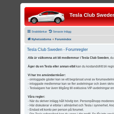
Tesla Club Swede
Snabblänkar
Senaste Inlägg
Nyhetssidorna
Forumindex
Tesla Club Sweden - Forumregler
Alla
är välkomna att bli medlemmar i Tesla Club Sweden
, d
Äger du en Tesla eller annan elbil
kan du kostandsfritt bli reg
Vi har tre användarnivåer:
- oinloggade gäster kan se ett begränsat urval av forumavdeln
- inloggade medlemmar kan se fler avdelningar och även skriv
- Teslaägare har även tillgång till exklusiva VIP-avdelningar e
Våra regler:
- När du skriver inlägg
håll hövlig ton.
Personpåhopp modereras 
- Här diskuterar vi elbilar i allmänhet och Tesla i synnerhet. An
- Endast ett konto per person på forumet.