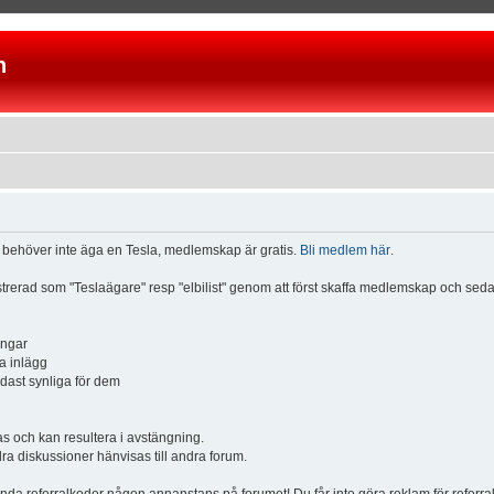
n
u behöver inte äga en Tesla, medlemskap är gratis.
Bli medlem här
.
istrerad som "Teslaägare" resp "elbilist" genom att först skaffa medlemskap och se
ingar
a inlägg
ndast synliga för dem
och kan resultera i avstängning.
dra diskussioner hänvisas till andra forum.