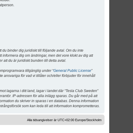
lkoder.
atperson.
 binder dig juridiskt till följande avtal. Om du inte
tt informera dig om ändringar, men det vore klokt av dig att
 du är juridiskt bunden till detta avtal.
umprogramvara tillgänglig under “
General Public License
”
nsvariga för vad vi tillåter och/eller förbjuder för innehåll
 mot lagarna i ditt land, lagar i landet där “Tesla Club Sweden”
verantör. IP-adressen för alla inlägg sparas. Du går med på att
nformation du skriver in sparas i en databas. Denna information
ntrångsförsök som kan leda till att information komprometteras.
Alla tidsangivelser är UTC+02:00 Europe/Stockholm