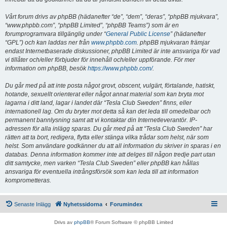
Vårt forum drivs av phpBB (hädanefter “de”, “dem”, “deras”, “phpBB mjukvara”,
“www.phpbb.com”, “phpBB Limited”, “phpBB Teams”) som är en
forumprogramvara tillgänglig under “
General Public License
” (hädanefter
“GPL”) och kan laddas ner från
www.phpbb.com
. phpBB mjukvaran främjar
endast Internetbaserade diskussioner, phpBB Limited är inte ansvariga för vad
vi tillåter och/eller förbjuder för innehåll och/eller uppförande. För mer
information om phpBB, besök
https://www.phpbb.com/
.
Du går med på att inte posta något grovt, obscent, vulgärt, förtalande, hatiskt,
hotande, sexuellt orienterat eller något annat material som kan bryta mot
lagarna i ditt land, lagar i landet där “Tesla Club Sweden” finns, eller
internationell lag. Om du bryter mot detta så kan det leda till omedelbar och
permanent bannlysning samt att vi kontaktar din Internetleverantör. IP-
adressen för alla inlägg sparas. Du går med på att “Tesla Club Sweden” har
rätten att ta bort, redigera, flytta eller stänga vilka trådar som helst, när som
helst. Som användare godkänner du att all information du skriver in sparas i en
databas. Denna information kommer inte att delges till någon tredje part utan
ditt samtycke, men varken “Tesla Club Sweden” eller phpBB kan hållas
ansvariga för eventuella intrångsförsök som kan leda till att information
komprometteras.
Senaste Inlägg
Nyhetssidorna
Forumindex
Drivs av
phpBB
® Forum Software © phpBB Limited