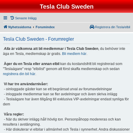
Tesla Club Sweden
Senaste Inlägg
Nyhetssidorna
Forumindex
Registrera din Tesla/elbil
Tesla Club Sweden - Forumregler
Alla
är välkomna att bli medlemmar i Tesla Club Sweden
, du behöver inte
äga en Tesla, medlemskap är gratis.
Bli medlem här
.
Äger du en Tesla eller annan elbil
kan du kostandsfritt bli registrerad som
"Teslaägare" resp "elbilist" genom att först skaffa medlemskap och sedan
registrera din bil här
.
Vi har tre användarnivåer:
- oinloggade gäster kan se ett begränsat urval av forumavdelningar
- inloggade medlemmar kan se fler avdelningar och även skriva inlägg
- Teslaägare har även tillgång till exklusiva VIP-avdelningar endast synliga för
dem
Våra regler:
- När du skriver inlägg
håll hövlig ton.
Personpåhopp modereras och kan
resultera i avstängning.
- Här diskuterar vi elbilar i allmänhet och Tesla i synnerhet. Andra diskussioner