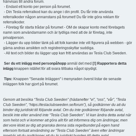
hänvisas till andra forum.
- Endast ett konto per person på forumet.
- Din Tesla referralkod kan du ange i din profil. Du får inte använda
referralkoder någon annanstans på forumet! Du får inte göra reklam för
referralkoder.
- Företag får starta trådar på forumet - OM de skapar konto med företagets
namn som användarnamn och är tydliga med att de är företag, inte
privatperson.
- Lägger du upp bilder tänk på att folk kanske inte vill figurera på webben - gör
gärna andras ansikten och registreringsskyltar suddiga.
- All text och bilder du lägger upp kan fritt användas av Tesla Club Sweden.
Ser du ett inlägg med personpåhopp
anmäl det med
[!] Rapportera detta
inlägg
knappen istället för att svara tillbaka något spydigt.
Tips:
Knappen "Senaste Inläggen" i menyraden överst listar de senaste
inläggen folk har gjort på forumet.
Genom att besöka “Tesla Club Sweden” (hädanefter “vi”, “oss”, “vår”, “Tesla
Club Sweden”, “https://teslaclubsweden.se/forum”), så godkänner du att du
binder dig juridiskt till följande avtal. Om du inte godkänner följande avtal,
besök inte eller använd inte “Tesla Club Sweden”. Vi kan ändra detta avtal när
som helst och vi kommer att göra allt för att informera dig om ändringar, men
det vore klokt av dig att granska denna sida regelbundet på egen hand
eftersom fortsatt användning av “Tesla Club Sweden” även efter ändringar
innebär att du godkänner att du är juridiskt bunden till detta avtal.