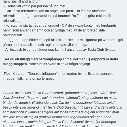
hänvisas till andra forum.
- Endast ett konto per person på forumet.
- Din Tesla referralkod kan du ange i din profil. Du får inte använda
referralkoder någon annanstans på forumet! Du får inte göra reklam för
referralkoder.
- Företag får starta trådar på forumet - OM de skapar konto med företagets
namn som användarnamn och är tydliga med att de är företag, inte
privatperson.
- Lägger du upp bilder tänk på att folk kanske inte vill figurera på webben - gör
gärna andras ansikten och registreringsskyltar suddiga.
- All text och bilder du lägger upp kan fritt användas av Tesla Club Sweden.
Ser du ett inlägg med personpåhopp
anmäl det med
[!] Rapportera detta
inlägg
knappen istället för att svara tillbaka något spydigt.
Tips:
Knappen "Senaste Inläggen" i menyraden överst listar de senaste
inläggen folk har gjort på forumet.
Genom att besöka “Tesla Club Sweden” (hädanefter “vi”, “oss”, “vår”, “Tesla
Club Sweden”, “https://teslaclubsweden.se/forum”), så godkänner du att du
binder dig juridiskt till följande avtal. Om du inte godkänner följande avtal,
besök inte eller använd inte “Tesla Club Sweden”. Vi kan ändra detta avtal när
som helst och vi kommer att göra allt för att informera dig om ändringar, men
det vore klokt av dig att granska denna sida regelbundet på egen hand
eftersom fortsatt användning av “Tesla Club Sweden” även efter ändringar
innebär att du godkänner att du är juridiskt bunden till detta avtal.