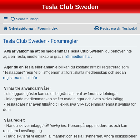
Tesla Club Sweden
Senaste Inlägg
Nyhetssidorna
Forumindex
Registrera din Tesla/elbil
Tesla Club Sweden - Forumregler
Alla
är välkomna att bli medlemmar i Tesla Club Sweden
, du behöver inte
äga en Tesla, medlemskap är gratis.
Bli medlem här
.
Äger du en Tesla eller annan elbil
kan du kostandsfritt bli registrerad som
"Teslaägare" resp "elbilist" genom att först skaffa medlemskap och sedan
registrera din bil här
.
Vi har tre användarnivåer:
- oinloggade gäster kan se ett begränsat urval av forumavdelningar
- inloggade medlemmar kan se fler avdelningar och även skriva inlägg
- Teslaägare har även tillgång till exklusiva VIP-avdelningar endast synliga för
dem
Våra regler:
- När du skriver inlägg
håll hövlig ton.
Personpåhopp modereras och kan
resultera i avstängning.
- Här diskuterar vi elbilar i allmänhet och Tesla i synnerhet. Andra diskussioner