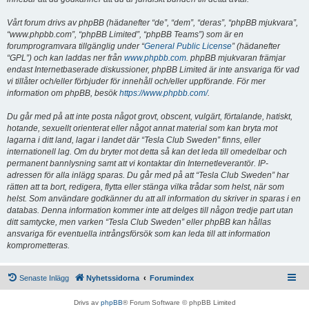
Vårt forum drivs av phpBB (hädanefter “de”, “dem”, “deras”, “phpBB mjukvara”,
“www.phpbb.com”, “phpBB Limited”, “phpBB Teams”) som är en
forumprogramvara tillgänglig under “
General Public License
” (hädanefter
“GPL”) och kan laddas ner från
www.phpbb.com
. phpBB mjukvaran främjar
endast Internetbaserade diskussioner, phpBB Limited är inte ansvariga för vad
vi tillåter och/eller förbjuder för innehåll och/eller uppförande. För mer
information om phpBB, besök
https://www.phpbb.com/
.
Du går med på att inte posta något grovt, obscent, vulgärt, förtalande, hatiskt,
hotande, sexuellt orienterat eller något annat material som kan bryta mot
lagarna i ditt land, lagar i landet där “Tesla Club Sweden” finns, eller
internationell lag. Om du bryter mot detta så kan det leda till omedelbar och
permanent bannlysning samt att vi kontaktar din Internetleverantör. IP-
adressen för alla inlägg sparas. Du går med på att “Tesla Club Sweden” har
rätten att ta bort, redigera, flytta eller stänga vilka trådar som helst, när som
helst. Som användare godkänner du att all information du skriver in sparas i en
databas. Denna information kommer inte att delges till någon tredje part utan
ditt samtycke, men varken “Tesla Club Sweden” eller phpBB kan hållas
ansvariga för eventuella intrångsförsök som kan leda till att information
komprometteras.
Senaste Inlägg
Nyhetssidorna
Forumindex
Drivs av
phpBB
® Forum Software © phpBB Limited