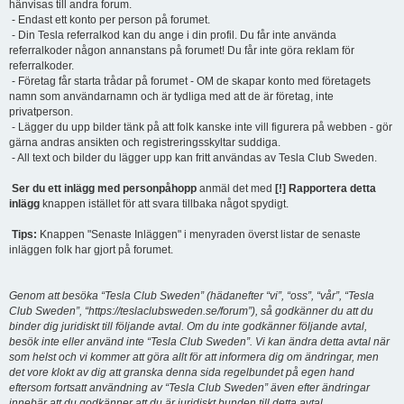
hänvisas till andra forum.
- Endast ett konto per person på forumet.
- Din Tesla referralkod kan du ange i din profil. Du får inte använda
referralkoder någon annanstans på forumet! Du får inte göra reklam för
referralkoder.
- Företag får starta trådar på forumet - OM de skapar konto med företagets
namn som användarnamn och är tydliga med att de är företag, inte
privatperson.
- Lägger du upp bilder tänk på att folk kanske inte vill figurera på webben - gör
gärna andras ansikten och registreringsskyltar suddiga.
- All text och bilder du lägger upp kan fritt användas av Tesla Club Sweden.
Ser du ett inlägg med personpåhopp
anmäl det med
[!] Rapportera detta
inlägg
knappen istället för att svara tillbaka något spydigt.
Tips:
Knappen "Senaste Inläggen" i menyraden överst listar de senaste
inläggen folk har gjort på forumet.
Genom att besöka “Tesla Club Sweden” (hädanefter “vi”, “oss”, “vår”, “Tesla
Club Sweden”, “https://teslaclubsweden.se/forum”), så godkänner du att du
binder dig juridiskt till följande avtal. Om du inte godkänner följande avtal,
besök inte eller använd inte “Tesla Club Sweden”. Vi kan ändra detta avtal när
som helst och vi kommer att göra allt för att informera dig om ändringar, men
det vore klokt av dig att granska denna sida regelbundet på egen hand
eftersom fortsatt användning av “Tesla Club Sweden” även efter ändringar
innebär att du godkänner att du är juridiskt bunden till detta avtal.