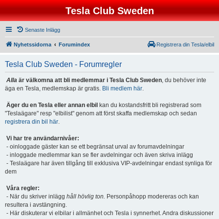
Tesla Club Sweden
Senaste Inlägg
Nyhetssidorna
Forumindex
Registrera din Tesla/elbil
Tesla Club Sweden - Forumregler
Alla
är välkomna att bli medlemmar i Tesla Club Sweden
, du behöver inte
äga en Tesla, medlemskap är gratis.
Bli medlem här
.
Äger du en Tesla eller annan elbil
kan du kostandsfritt bli registrerad som
"Teslaägare" resp "elbilist" genom att först skaffa medlemskap och sedan
registrera din bil här
.
Vi har tre användarnivåer:
- oinloggade gäster kan se ett begränsat urval av forumavdelningar
- inloggade medlemmar kan se fler avdelningar och även skriva inlägg
- Teslaägare har även tillgång till exklusiva VIP-avdelningar endast synliga för
dem
Våra regler:
- När du skriver inlägg
håll hövlig ton.
Personpåhopp modereras och kan
resultera i avstängning.
- Här diskuterar vi elbilar i allmänhet och Tesla i synnerhet. Andra diskussioner