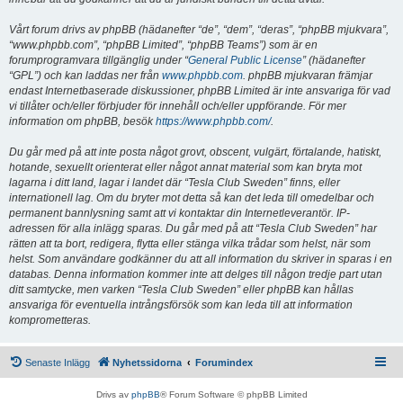
Vårt forum drivs av phpBB (hädanefter “de”, “dem”, “deras”, “phpBB mjukvara”,
“www.phpbb.com”, “phpBB Limited”, “phpBB Teams”) som är en
forumprogramvara tillgänglig under “
General Public License
” (hädanefter
“GPL”) och kan laddas ner från
www.phpbb.com
. phpBB mjukvaran främjar
endast Internetbaserade diskussioner, phpBB Limited är inte ansvariga för vad
vi tillåter och/eller förbjuder för innehåll och/eller uppförande. För mer
information om phpBB, besök
https://www.phpbb.com/
.
Du går med på att inte posta något grovt, obscent, vulgärt, förtalande, hatiskt,
hotande, sexuellt orienterat eller något annat material som kan bryta mot
lagarna i ditt land, lagar i landet där “Tesla Club Sweden” finns, eller
internationell lag. Om du bryter mot detta så kan det leda till omedelbar och
permanent bannlysning samt att vi kontaktar din Internetleverantör. IP-
adressen för alla inlägg sparas. Du går med på att “Tesla Club Sweden” har
rätten att ta bort, redigera, flytta eller stänga vilka trådar som helst, när som
helst. Som användare godkänner du att all information du skriver in sparas i en
databas. Denna information kommer inte att delges till någon tredje part utan
ditt samtycke, men varken “Tesla Club Sweden” eller phpBB kan hållas
ansvariga för eventuella intrångsförsök som kan leda till att information
komprometteras.
Senaste Inlägg
Nyhetssidorna
Forumindex
Drivs av
phpBB
® Forum Software © phpBB Limited