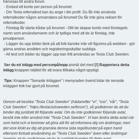
hänvisas till andra forum.
- Endast ett konto per person på forumet.
- Din Tesla referralkod kan du ange i din profil. Du får inte använda
referralkoder någon annanstans på forumet! Du får inte göra reklam för
referralkoder.
- Företag får starta trådar på forumet - OM de skapar konto med företagets
namn som användarnamn och är tydliga med att de är företag, inte
privatperson.
- Lägger du upp bilder tänk på att folk kanske inte vill figurera på webben - gör
gärna andras ansikten och registreringsskyltar suddiga.
- All text och bilder du lägger upp kan fritt användas av Tesla Club Sweden.
Ser du ett inlägg med personpåhopp
anmäl det med
[!] Rapportera detta
inlägg
knappen istället för att svara tillbaka något spydigt.
Tips:
Knappen "Senaste Inläggen" i menyraden överst listar de senaste
inläggen folk har gjort på forumet.
Genom att besöka “Tesla Club Sweden” (hädanefter “vi”, “oss”, “vår”, “Tesla
Club Sweden”, “https://teslaclubsweden.se/forum”), så godkänner du att du
binder dig juridiskt till följande avtal. Om du inte godkänner följande avtal,
besök inte eller använd inte “Tesla Club Sweden”. Vi kan ändra detta avtal när
som helst och vi kommer att göra allt för att informera dig om ändringar, men
det vore klokt av dig att granska denna sida regelbundet på egen hand
eftersom fortsatt användning av “Tesla Club Sweden” även efter ändringar
innebär att du godkänner att du är juridiskt bunden till detta avtal.