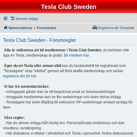
Tesla Club Sweden
Senaste Inlägg
Nyhetssidorna
Forumindex
Registrera din Tesla/elbil
Tesla Club Sweden - Forumregler
Alla
är välkomna att bli medlemmar i Tesla Club Sweden
, du behöver inte
äga en Tesla, medlemskap är gratis.
Bli medlem här
.
Äger du en Tesla eller annan elbil
kan du kostandsfritt bli registrerad som
"Teslaägare" resp "elbilist" genom att först skaffa medlemskap och sedan
registrera din bil här
.
Vi har tre användarnivåer:
- oinloggade gäster kan se ett begränsat urval av forumavdelningar
- inloggade medlemmar kan se fler avdelningar och även skriva inlägg
- Teslaägare har även tillgång till exklusiva VIP-avdelningar endast synliga för
dem
Våra regler:
- När du skriver inlägg
håll hövlig ton.
Personpåhopp modereras och kan
resultera i avstängning.
- Här diskuterar vi elbilar i allmänhet och Tesla i synnerhet. Andra diskussioner