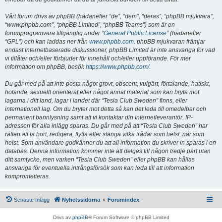
Vårt forum drivs av phpBB (hädanefter “de”, “dem”, “deras”, “phpBB mjukvara”,
“www.phpbb.com”, “phpBB Limited”, “phpBB Teams”) som är en
forumprogramvara tillgänglig under “
General Public License
” (hädanefter
“GPL”) och kan laddas ner från
www.phpbb.com
. phpBB mjukvaran främjar
endast Internetbaserade diskussioner, phpBB Limited är inte ansvariga för vad
vi tillåter och/eller förbjuder för innehåll och/eller uppförande. För mer
information om phpBB, besök
https://www.phpbb.com/
.
Du går med på att inte posta något grovt, obscent, vulgärt, förtalande, hatiskt,
hotande, sexuellt orienterat eller något annat material som kan bryta mot
lagarna i ditt land, lagar i landet där “Tesla Club Sweden” finns, eller
internationell lag. Om du bryter mot detta så kan det leda till omedelbar och
permanent bannlysning samt att vi kontaktar din Internetleverantör. IP-
adressen för alla inlägg sparas. Du går med på att “Tesla Club Sweden” har
rätten att ta bort, redigera, flytta eller stänga vilka trådar som helst, när som
helst. Som användare godkänner du att all information du skriver in sparas i en
databas. Denna information kommer inte att delges till någon tredje part utan
ditt samtycke, men varken “Tesla Club Sweden” eller phpBB kan hållas
ansvariga för eventuella intrångsförsök som kan leda till att information
komprometteras.
Senaste Inlägg
Nyhetssidorna
Forumindex
Drivs av
phpBB
® Forum Software © phpBB Limited