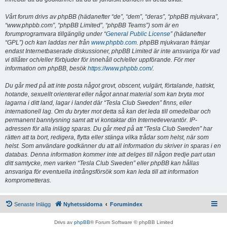
Vårt forum drivs av phpBB (hädanefter “de”, “dem”, “deras”, “phpBB mjukvara”,
“www.phpbb.com”, “phpBB Limited”, “phpBB Teams”) som är en
forumprogramvara tillgänglig under “
General Public License
” (hädanefter
“GPL”) och kan laddas ner från
www.phpbb.com
. phpBB mjukvaran främjar
endast Internetbaserade diskussioner, phpBB Limited är inte ansvariga för vad
vi tillåter och/eller förbjuder för innehåll och/eller uppförande. För mer
information om phpBB, besök
https://www.phpbb.com/
.
Du går med på att inte posta något grovt, obscent, vulgärt, förtalande, hatiskt,
hotande, sexuellt orienterat eller något annat material som kan bryta mot
lagarna i ditt land, lagar i landet där “Tesla Club Sweden” finns, eller
internationell lag. Om du bryter mot detta så kan det leda till omedelbar och
permanent bannlysning samt att vi kontaktar din Internetleverantör. IP-
adressen för alla inlägg sparas. Du går med på att “Tesla Club Sweden” har
rätten att ta bort, redigera, flytta eller stänga vilka trådar som helst, när som
helst. Som användare godkänner du att all information du skriver in sparas i en
databas. Denna information kommer inte att delges till någon tredje part utan
ditt samtycke, men varken “Tesla Club Sweden” eller phpBB kan hållas
ansvariga för eventuella intrångsförsök som kan leda till att information
komprometteras.
Senaste Inlägg
Nyhetssidorna
Forumindex
Drivs av
phpBB
® Forum Software © phpBB Limited