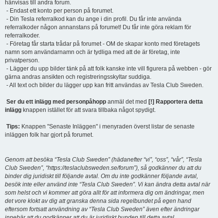
hänvisas till andra forum.
- Endast ett konto per person på forumet.
- Din Tesla referralkod kan du ange i din profil. Du får inte använda
referralkoder någon annanstans på forumet! Du får inte göra reklam för
referralkoder.
- Företag får starta trådar på forumet - OM de skapar konto med företagets
namn som användarnamn och är tydliga med att de är företag, inte
privatperson.
- Lägger du upp bilder tänk på att folk kanske inte vill figurera på webben - gör
gärna andras ansikten och registreringsskyltar suddiga.
- All text och bilder du lägger upp kan fritt användas av Tesla Club Sweden.
Ser du ett inlägg med personpåhopp
anmäl det med
[!] Rapportera detta
inlägg
knappen istället för att svara tillbaka något spydigt.
Tips:
Knappen "Senaste Inläggen" i menyraden överst listar de senaste
inläggen folk har gjort på forumet.
Genom att besöka “Tesla Club Sweden” (hädanefter “vi”, “oss”, “vår”, “Tesla
Club Sweden”, “https://teslaclubsweden.se/forum”), så godkänner du att du
binder dig juridiskt till följande avtal. Om du inte godkänner följande avtal,
besök inte eller använd inte “Tesla Club Sweden”. Vi kan ändra detta avtal när
som helst och vi kommer att göra allt för att informera dig om ändringar, men
det vore klokt av dig att granska denna sida regelbundet på egen hand
eftersom fortsatt användning av “Tesla Club Sweden” även efter ändringar
innebär att du godkänner att du är juridiskt bunden till detta avtal.