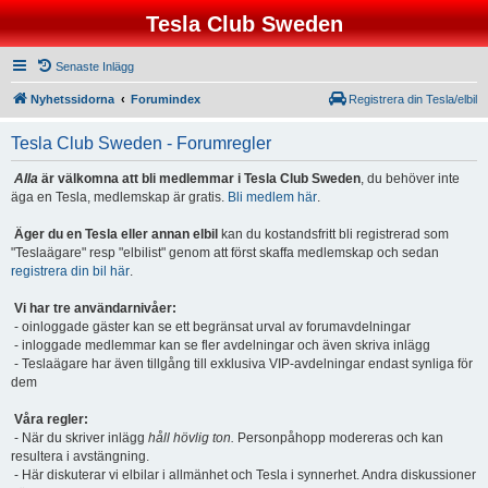
Tesla Club Sweden
Senaste Inlägg
Nyhetssidorna
Forumindex
Registrera din Tesla/elbil
Tesla Club Sweden - Forumregler
Alla
är välkomna att bli medlemmar i Tesla Club Sweden
, du behöver inte
äga en Tesla, medlemskap är gratis.
Bli medlem här
.
Äger du en Tesla eller annan elbil
kan du kostandsfritt bli registrerad som
"Teslaägare" resp "elbilist" genom att först skaffa medlemskap och sedan
registrera din bil här
.
Vi har tre användarnivåer:
- oinloggade gäster kan se ett begränsat urval av forumavdelningar
- inloggade medlemmar kan se fler avdelningar och även skriva inlägg
- Teslaägare har även tillgång till exklusiva VIP-avdelningar endast synliga för
dem
Våra regler:
- När du skriver inlägg
håll hövlig ton.
Personpåhopp modereras och kan
resultera i avstängning.
- Här diskuterar vi elbilar i allmänhet och Tesla i synnerhet. Andra diskussioner