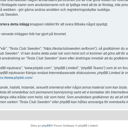
vända referralkoder någon annanstans på forumet! Du får inte göra reklam för referra
d företagets namn som användarnamn och är tydliga med att de är företag, inte priv
a på webben - gör gärna andras ansikten och registreringsskyltar suddiga.
 Club Sweden.
ortera detta inlägg
knappen istället för att svara tillbaka något spydigt.
senaste inläggen folk har gjort på forumet.
år”, “Tesla Club Sweden”, “https://teslaclubsweden.se/forum”), så godkänner du att du
ub Sweden”. Vi kan ändra detta avtal när som helst och vi kommer att göra allt för a
användning av “Tesla Club Sweden” även efter ändringar innebär att du godkänner att
“phpBB mjukvara”, “www.phpbb.com”, “phpBB Limited”, “phpBB Teams”) som är en for
hpBB mjukvaran främjar endast Internetbaserade diskussioner, phpBB Limited är inte a
tps://www.phpbb.com/
.
lande, hatiskt, hotande, sexuellt orienterat eller något annat material som kan bryta
et leda till omedelbar och permanent bannlysning samt att vi kontaktar din Internetle
er stänga vilka trådar som helst, när som helst. Som användare godkänner du att all i
e, men varken “Tesla Club Sweden” eller phpBB kan hållas ansvariga för eventuella i
Drivs av
phpBB
® Forum Software © phpBB Limited