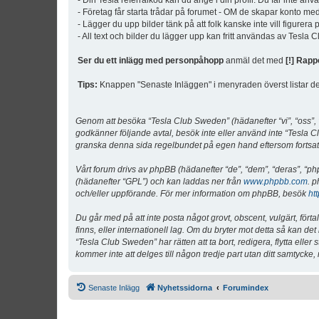
- Din Tesla referralkod kan du ange i din profil. Du får inte an
- Företag får starta trådar på forumet - OM de skapar konto me
- Lägger du upp bilder tänk på att folk kanske inte vill figurer
- All text och bilder du lägger upp kan fritt användas av Tesla
Ser du ett inlägg med personpåhopp
anmäl det med
[!] Rapp
Tips:
Knappen "Senaste Inläggen" i menyraden överst listar de 
Genom att besöka “Tesla Club Sweden” (hädanefter “vi”, “oss”, “v
godkänner följande avtal, besök inte eller använd inte “Tesla Cl
granska denna sida regelbundet på egen hand eftersom fortsatt 
Vårt forum drivs av phpBB (hädanefter “de”, “dem”, “deras”, 
(hädanefter “GPL”) och kan laddas ner från
www.phpbb.com
. p
och/eller uppförande. För mer information om phpBB, besök
ht
Du går med på att inte posta något grovt, obscent, vulgärt, förta
finns, eller internationell lag. Om du bryter mot detta så kan d
“Tesla Club Sweden” har rätten att ta bort, redigera, flytta ell
kommer inte att delges till någon tredje part utan ditt samtyck
Senaste Inlägg
Nyhetssidorna
Forumindex