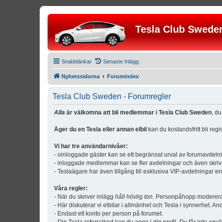
Tesla Club Swede
Snabblänkar
Senaste Inlägg
Nyhetssidorna
Forumindex
Tesla Club Sweden - Forumregler
Alla
är välkomna att bli medlemmar i Tesla Club Sweden
, d
Äger du en Tesla eller annan elbil
kan du kostandsfritt bli reg
Vi har tre användarnivåer:
- oinloggade gäster kan se ett begränsat urval av forumavdeln
- inloggade medlemmar kan se fler avdelningar och även skriv
- Teslaägare har även tillgång till exklusiva VIP-avdelningar e
Våra regler:
- När du skriver inlägg
håll hövlig ton.
Personpåhopp modereras 
- Här diskuterar vi elbilar i allmänhet och Tesla i synnerhet. An
- Endast ett konto per person på forumet.