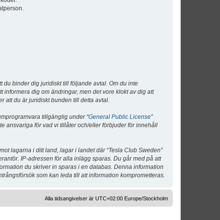
lkoder.
atperson.
 binder dig juridiskt till följande avtal. Om du inte
tt informera dig om ändringar, men det vore klokt av dig att
 du är juridiskt bunden till detta avtal.
umprogramvara tillgänglig under “
General Public License
”
nsvariga för vad vi tillåter och/eller förbjuder för innehåll
 mot lagarna i ditt land, lagar i landet där “Tesla Club Sweden”
verantör. IP-adressen för alla inlägg sparas. Du går med på att
nformation du skriver in sparas i en databas. Denna information
ntrångsförsök som kan leda till att information komprometteras.
Alla tidsangivelser är UTC+02:00 Europe/Stockholm