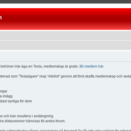
n
u behöver inte äga en Tesla, medlemskap är gratis.
Bli medlem här
.
istrerad som "Teslaägare" resp "elbilist" genom att först skaffa medlemskap och se
ingar
a inlägg
ndast synliga för dem
och kan resultera i avstängning.
dra diskussioner hänvisas till andra forum.