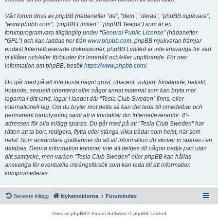
Vårt forum drivs av phpBB (hädanefter “de”, “dem”, “deras”, “phpBB mjukvara”,
“www.phpbb.com”, “phpBB Limited”, “phpBB Teams”) som är en
forumprogramvara tillgänglig under “
General Public License
” (hädanefter
“GPL”) och kan laddas ner från
www.phpbb.com
. phpBB mjukvaran främjar
endast Internetbaserade diskussioner, phpBB Limited är inte ansvariga för vad
vi tillåter och/eller förbjuder för innehåll och/eller uppförande. För mer
information om phpBB, besök
https://www.phpbb.com/
.
Du går med på att inte posta något grovt, obscent, vulgärt, förtalande, hatiskt,
hotande, sexuellt orienterat eller något annat material som kan bryta mot
lagarna i ditt land, lagar i landet där “Tesla Club Sweden” finns, eller
internationell lag. Om du bryter mot detta så kan det leda till omedelbar och
permanent bannlysning samt att vi kontaktar din Internetleverantör. IP-
adressen för alla inlägg sparas. Du går med på att “Tesla Club Sweden” har
rätten att ta bort, redigera, flytta eller stänga vilka trådar som helst, när som
helst. Som användare godkänner du att all information du skriver in sparas i en
databas. Denna information kommer inte att delges till någon tredje part utan
ditt samtycke, men varken “Tesla Club Sweden” eller phpBB kan hållas
ansvariga för eventuella intrångsförsök som kan leda till att information
komprometteras.
Senaste Inlägg
Nyhetssidorna
Forumindex
Drivs av
phpBB
® Forum Software © phpBB Limited