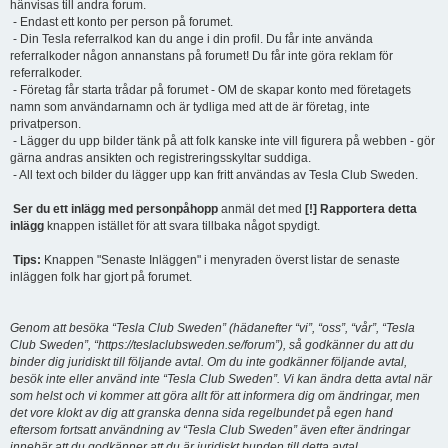
hänvisas till andra forum.
- Endast ett konto per person på forumet.
- Din Tesla referralkod kan du ange i din profil. Du får inte använda
referralkoder någon annanstans på forumet! Du får inte göra reklam för
referralkoder.
- Företag får starta trådar på forumet - OM de skapar konto med företagets
namn som användarnamn och är tydliga med att de är företag, inte
privatperson.
- Lägger du upp bilder tänk på att folk kanske inte vill figurera på webben - gör
gärna andras ansikten och registreringsskyltar suddiga.
- All text och bilder du lägger upp kan fritt användas av Tesla Club Sweden.
Ser du ett inlägg med personpåhopp
anmäl det med
[!] Rapportera detta
inlägg
knappen istället för att svara tillbaka något spydigt.
Tips:
Knappen "Senaste Inläggen" i menyraden överst listar de senaste
inläggen folk har gjort på forumet.
Genom att besöka “Tesla Club Sweden” (hädanefter “vi”, “oss”, “vår”, “Tesla
Club Sweden”, “https://teslaclubsweden.se/forum”), så godkänner du att du
binder dig juridiskt till följande avtal. Om du inte godkänner följande avtal,
besök inte eller använd inte “Tesla Club Sweden”. Vi kan ändra detta avtal när
som helst och vi kommer att göra allt för att informera dig om ändringar, men
det vore klokt av dig att granska denna sida regelbundet på egen hand
eftersom fortsatt användning av “Tesla Club Sweden” även efter ändringar
innebär att du godkänner att du är juridiskt bunden till detta avtal.