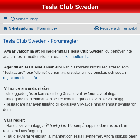
Tesla Club Sweden
Senaste Inlägg
Nyhetssidorna
Forumindex
Registrera din Tesla/elbil
Tesla Club Sweden - Forumregler
Alla
är välkomna att bli medlemmar i Tesla Club Sweden
, du behöver inte
äga en Tesla, medlemskap är gratis.
Bli medlem här
.
Äger du en Tesla eller annan elbil
kan du kostandsfritt bli registrerad som
"Teslaägare" resp "elbilist" genom att först skaffa medlemskap och sedan
registrera din bil här
.
Vi har tre användarnivåer:
- oinloggade gäster kan se ett begränsat urval av forumavdelningar
- inloggade medlemmar kan se fler avdelningar och även skriva inlägg
- Teslaägare har även tillgång till exklusiva VIP-avdelningar endast synliga för
dem
Våra regler:
- När du skriver inlägg
håll hövlig ton.
Personpåhopp modereras och kan
resultera i avstängning.
- Här diskuterar vi elbilar i allmänhet och Tesla i synnerhet. Andra diskussioner