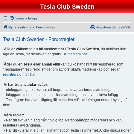
Tesla Club Sweden
Senaste Inlägg
Nyhetssidorna
Forumindex
Registrera din Tesla/elbil
Tesla Club Sweden - Forumregler
Alla
är välkomna att bli medlemmar i Tesla Club Sweden
, du behöver inte
äga en Tesla, medlemskap är gratis.
Bli medlem här
.
Äger du en Tesla eller annan elbil
kan du kostandsfritt bli registrerad som
"Teslaägare" resp "elbilist" genom att först skaffa medlemskap och sedan
registrera din bil här
.
Vi har tre användarnivåer:
- oinloggade gäster kan se ett begränsat urval av forumavdelningar
- inloggade medlemmar kan se fler avdelningar och även skriva inlägg
- Teslaägare har även tillgång till exklusiva VIP-avdelningar endast synliga för
dem
Våra regler:
- När du skriver inlägg
håll hövlig ton.
Personpåhopp modereras och kan
resultera i avstängning.
- Här diskuterar vi elbilar i allmänhet och Tesla i synnerhet. Andra diskussioner