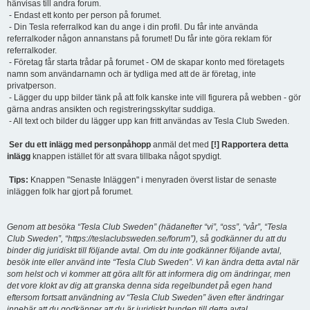
hänvisas till andra forum.
- Endast ett konto per person på forumet.
- Din Tesla referralkod kan du ange i din profil. Du får inte använda
referralkoder någon annanstans på forumet! Du får inte göra reklam för
referralkoder.
- Företag får starta trådar på forumet - OM de skapar konto med företagets
namn som användarnamn och är tydliga med att de är företag, inte
privatperson.
- Lägger du upp bilder tänk på att folk kanske inte vill figurera på webben - gör
gärna andras ansikten och registreringsskyltar suddiga.
- All text och bilder du lägger upp kan fritt användas av Tesla Club Sweden.
Ser du ett inlägg med personpåhopp
anmäl det med
[!] Rapportera detta
inlägg
knappen istället för att svara tillbaka något spydigt.
Tips:
Knappen "Senaste Inläggen" i menyraden överst listar de senaste
inläggen folk har gjort på forumet.
Genom att besöka “Tesla Club Sweden” (hädanefter “vi”, “oss”, “vår”, “Tesla
Club Sweden”, “https://teslaclubsweden.se/forum”), så godkänner du att du
binder dig juridiskt till följande avtal. Om du inte godkänner följande avtal,
besök inte eller använd inte “Tesla Club Sweden”. Vi kan ändra detta avtal när
som helst och vi kommer att göra allt för att informera dig om ändringar, men
det vore klokt av dig att granska denna sida regelbundet på egen hand
eftersom fortsatt användning av “Tesla Club Sweden” även efter ändringar
innebär att du godkänner att du är juridiskt bunden till detta avtal.