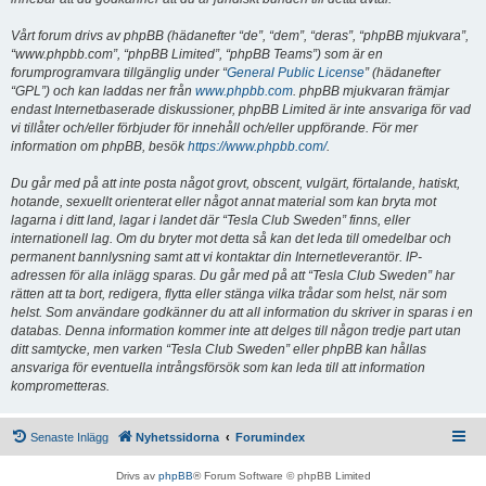
Vårt forum drivs av phpBB (hädanefter “de”, “dem”, “deras”, “phpBB mjukvara”,
“www.phpbb.com”, “phpBB Limited”, “phpBB Teams”) som är en
forumprogramvara tillgänglig under “
General Public License
” (hädanefter
“GPL”) och kan laddas ner från
www.phpbb.com
. phpBB mjukvaran främjar
endast Internetbaserade diskussioner, phpBB Limited är inte ansvariga för vad
vi tillåter och/eller förbjuder för innehåll och/eller uppförande. För mer
information om phpBB, besök
https://www.phpbb.com/
.
Du går med på att inte posta något grovt, obscent, vulgärt, förtalande, hatiskt,
hotande, sexuellt orienterat eller något annat material som kan bryta mot
lagarna i ditt land, lagar i landet där “Tesla Club Sweden” finns, eller
internationell lag. Om du bryter mot detta så kan det leda till omedelbar och
permanent bannlysning samt att vi kontaktar din Internetleverantör. IP-
adressen för alla inlägg sparas. Du går med på att “Tesla Club Sweden” har
rätten att ta bort, redigera, flytta eller stänga vilka trådar som helst, när som
helst. Som användare godkänner du att all information du skriver in sparas i en
databas. Denna information kommer inte att delges till någon tredje part utan
ditt samtycke, men varken “Tesla Club Sweden” eller phpBB kan hållas
ansvariga för eventuella intrångsförsök som kan leda till att information
komprometteras.
Senaste Inlägg
Nyhetssidorna
Forumindex
Drivs av
phpBB
® Forum Software © phpBB Limited