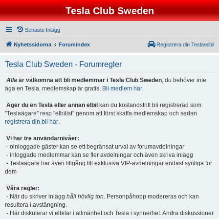
Tesla Club Sweden
Senaste Inlägg
Nyhetssidorna
Forumindex
Registrera din Tesla/elbil
Tesla Club Sweden - Forumregler
Alla
är välkomna att bli medlemmar i Tesla Club Sweden
, du behöver inte
äga en Tesla, medlemskap är gratis.
Bli medlem här
.
Äger du en Tesla eller annan elbil
kan du kostandsfritt bli registrerad som
"Teslaägare" resp "elbilist" genom att först skaffa medlemskap och sedan
registrera din bil här
.
Vi har tre användarnivåer:
- oinloggade gäster kan se ett begränsat urval av forumavdelningar
- inloggade medlemmar kan se fler avdelningar och även skriva inlägg
- Teslaägare har även tillgång till exklusiva VIP-avdelningar endast synliga för
dem
Våra regler:
- När du skriver inlägg
håll hövlig ton.
Personpåhopp modereras och kan
resultera i avstängning.
- Här diskuterar vi elbilar i allmänhet och Tesla i synnerhet. Andra diskussioner