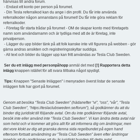
hänvisas till andra forum.
- Endast ett konto per person på forumet.
- Din Tesla referralkod kan du ange i din profil. Du får inte använda
referralkoder någon annanstans på forumet! Du får inte göra reklam för
referralkoder.
- Företag får starta trådar på forumet - OM de skapar konto med företagets
namn som användarnamn och är tydliga med att de är företag, inte
privatperson.
- Lägger du upp bilder tänk på att folk kanske inte vill figurera på webben - gör
gärna andras ansikten och registreringsskyltar suddiga.
- All text och bilder du lägger upp kan fritt användas av Tesla Club Sweden.
Ser du ett inlägg med personpåhopp
anmäl det med
[!] Rapportera detta
inlägg
knappen istället för att svara tillbaka något spydigt.
Tips:
Knappen "Senaste Inläggen" i menyraden överst listar de senaste
inläggen folk har gjort på forumet.
Genom att besöka “Tesla Club Sweden” (hädanefter “vi”, “oss”, “vår”, “Tesla
Club Sweden”, “https://teslaclubsweden.se/forum”), så godkänner du att du
binder dig juridiskt till följande avtal. Om du inte godkänner följande avtal,
besök inte eller använd inte “Tesla Club Sweden”. Vi kan ändra detta avtal när
som helst och vi kommer att göra allt för att informera dig om ändringar, men
det vore klokt av dig att granska denna sida regelbundet på egen hand
eftersom fortsatt användning av “Tesla Club Sweden” även efter ändringar
innebär att du godkänner att du är juridiskt bunden till detta avtal.