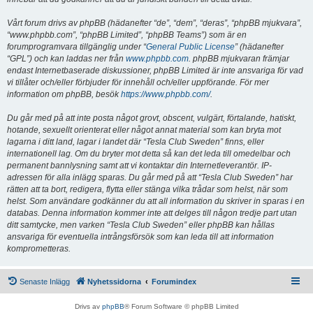
Vårt forum drivs av phpBB (hädanefter “de”, “dem”, “deras”, “phpBB mjukvara”,
“www.phpbb.com”, “phpBB Limited”, “phpBB Teams”) som är en
forumprogramvara tillgänglig under “
General Public License
” (hädanefter
“GPL”) och kan laddas ner från
www.phpbb.com
. phpBB mjukvaran främjar
endast Internetbaserade diskussioner, phpBB Limited är inte ansvariga för vad
vi tillåter och/eller förbjuder för innehåll och/eller uppförande. För mer
information om phpBB, besök
https://www.phpbb.com/
.
Du går med på att inte posta något grovt, obscent, vulgärt, förtalande, hatiskt,
hotande, sexuellt orienterat eller något annat material som kan bryta mot
lagarna i ditt land, lagar i landet där “Tesla Club Sweden” finns, eller
internationell lag. Om du bryter mot detta så kan det leda till omedelbar och
permanent bannlysning samt att vi kontaktar din Internetleverantör. IP-
adressen för alla inlägg sparas. Du går med på att “Tesla Club Sweden” har
rätten att ta bort, redigera, flytta eller stänga vilka trådar som helst, när som
helst. Som användare godkänner du att all information du skriver in sparas i en
databas. Denna information kommer inte att delges till någon tredje part utan
ditt samtycke, men varken “Tesla Club Sweden” eller phpBB kan hållas
ansvariga för eventuella intrångsförsök som kan leda till att information
komprometteras.
Senaste Inlägg
Nyhetssidorna
Forumindex
Drivs av
phpBB
® Forum Software © phpBB Limited