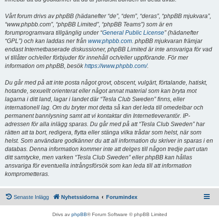
Vårt forum drivs av phpBB (hädanefter “de”, “dem”, “deras”, “phpBB mjukvara”,
“www.phpbb.com”, “phpBB Limited”, “phpBB Teams”) som är en
forumprogramvara tillgänglig under “
General Public License
” (hädanefter
“GPL”) och kan laddas ner från
www.phpbb.com
. phpBB mjukvaran främjar
endast Internetbaserade diskussioner, phpBB Limited är inte ansvariga för vad
vi tillåter och/eller förbjuder för innehåll och/eller uppförande. För mer
information om phpBB, besök
https://www.phpbb.com/
.
Du går med på att inte posta något grovt, obscent, vulgärt, förtalande, hatiskt,
hotande, sexuellt orienterat eller något annat material som kan bryta mot
lagarna i ditt land, lagar i landet där “Tesla Club Sweden” finns, eller
internationell lag. Om du bryter mot detta så kan det leda till omedelbar och
permanent bannlysning samt att vi kontaktar din Internetleverantör. IP-
adressen för alla inlägg sparas. Du går med på att “Tesla Club Sweden” har
rätten att ta bort, redigera, flytta eller stänga vilka trådar som helst, när som
helst. Som användare godkänner du att all information du skriver in sparas i en
databas. Denna information kommer inte att delges till någon tredje part utan
ditt samtycke, men varken “Tesla Club Sweden” eller phpBB kan hållas
ansvariga för eventuella intrångsförsök som kan leda till att information
komprometteras.
Senaste Inlägg
Nyhetssidorna
Forumindex
Drivs av
phpBB
® Forum Software © phpBB Limited