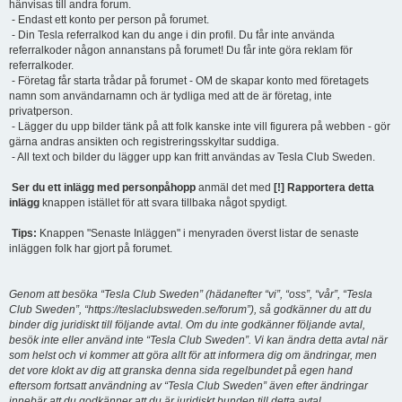
hänvisas till andra forum.
- Endast ett konto per person på forumet.
- Din Tesla referralkod kan du ange i din profil. Du får inte använda
referralkoder någon annanstans på forumet! Du får inte göra reklam för
referralkoder.
- Företag får starta trådar på forumet - OM de skapar konto med företagets
namn som användarnamn och är tydliga med att de är företag, inte
privatperson.
- Lägger du upp bilder tänk på att folk kanske inte vill figurera på webben - gör
gärna andras ansikten och registreringsskyltar suddiga.
- All text och bilder du lägger upp kan fritt användas av Tesla Club Sweden.
Ser du ett inlägg med personpåhopp
anmäl det med
[!] Rapportera detta
inlägg
knappen istället för att svara tillbaka något spydigt.
Tips:
Knappen "Senaste Inläggen" i menyraden överst listar de senaste
inläggen folk har gjort på forumet.
Genom att besöka “Tesla Club Sweden” (hädanefter “vi”, “oss”, “vår”, “Tesla
Club Sweden”, “https://teslaclubsweden.se/forum”), så godkänner du att du
binder dig juridiskt till följande avtal. Om du inte godkänner följande avtal,
besök inte eller använd inte “Tesla Club Sweden”. Vi kan ändra detta avtal när
som helst och vi kommer att göra allt för att informera dig om ändringar, men
det vore klokt av dig att granska denna sida regelbundet på egen hand
eftersom fortsatt användning av “Tesla Club Sweden” även efter ändringar
innebär att du godkänner att du är juridiskt bunden till detta avtal.