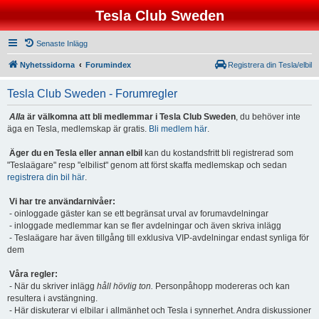
Tesla Club Sweden
Senaste Inlägg
Nyhetssidorna
Forumindex
Registrera din Tesla/elbil
Tesla Club Sweden - Forumregler
Alla
är välkomna att bli medlemmar i Tesla Club Sweden
, du behöver inte
äga en Tesla, medlemskap är gratis.
Bli medlem här
.
Äger du en Tesla eller annan elbil
kan du kostandsfritt bli registrerad som
"Teslaägare" resp "elbilist" genom att först skaffa medlemskap och sedan
registrera din bil här
.
Vi har tre användarnivåer:
- oinloggade gäster kan se ett begränsat urval av forumavdelningar
- inloggade medlemmar kan se fler avdelningar och även skriva inlägg
- Teslaägare har även tillgång till exklusiva VIP-avdelningar endast synliga för
dem
Våra regler:
- När du skriver inlägg
håll hövlig ton.
Personpåhopp modereras och kan
resultera i avstängning.
- Här diskuterar vi elbilar i allmänhet och Tesla i synnerhet. Andra diskussioner