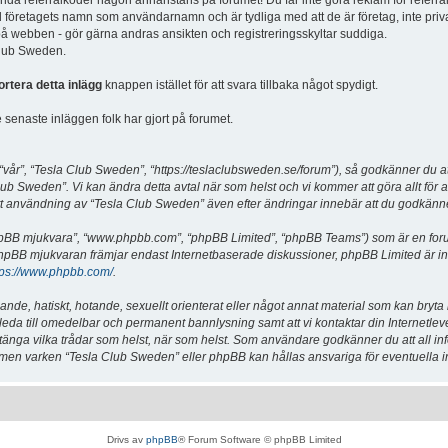
vända referralkoder någon annanstans på forumet! Du får inte göra reklam för referra
d företagets namn som användarnamn och är tydliga med att de är företag, inte priv
a på webben - gör gärna andras ansikten och registreringsskyltar suddiga.
 Club Sweden.
ortera detta inlägg
knappen istället för att svara tillbaka något spydigt.
senaste inläggen folk har gjort på forumet.
år”, “Tesla Club Sweden”, “https://teslaclubsweden.se/forum”), så godkänner du att du
ub Sweden”. Vi kan ändra detta avtal när som helst och vi kommer att göra allt för a
användning av “Tesla Club Sweden” även efter ändringar innebär att du godkänner att
“phpBB mjukvara”, “www.phpbb.com”, “phpBB Limited”, “phpBB Teams”) som är en for
hpBB mjukvaran främjar endast Internetbaserade diskussioner, phpBB Limited är inte a
tps://www.phpbb.com/
.
lande, hatiskt, hotande, sexuellt orienterat eller något annat material som kan bryta
et leda till omedelbar och permanent bannlysning samt att vi kontaktar din Internetle
er stänga vilka trådar som helst, när som helst. Som användare godkänner du att all i
e, men varken “Tesla Club Sweden” eller phpBB kan hållas ansvariga för eventuella i
Drivs av
phpBB
® Forum Software © phpBB Limited