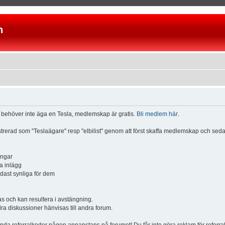
n
u behöver inte äga en Tesla, medlemskap är gratis.
Bli medlem här
.
istrerad som "Teslaägare" resp "elbilist" genom att först skaffa medlemskap och se
ingar
a inlägg
ndast synliga för dem
och kan resultera i avstängning.
dra diskussioner hänvisas till andra forum.