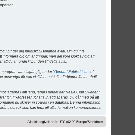
lkoder.
atperson.
 binder dig juridiskt till följande avtal. Om du inte
tt informera dig om ändringar, men det vore klokt av dig att
 du är juridiskt bunden till detta avtal.
umprogramvara tillgänglig under “
General Public License
”
nsvariga för vad vi tillåter och/eller förbjuder för innehåll
 mot lagarna i ditt land, lagar i landet där “Tesla Club Sweden”
verantör. IP-adressen för alla inlägg sparas. Du går med på att
nformation du skriver in sparas i en databas. Denna information
ntrångsförsök som kan leda till att information komprometteras.
Alla tidsangivelser är UTC+02:00 Europe/Stockholm