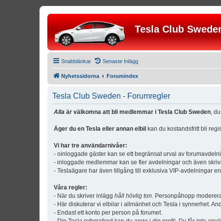
Tesla Club Swede
Snabblänkar
Senaste Inlägg
Nyhetssidorna
Forumindex
Tesla Club Sweden - Forumregler
Alla
är välkomna att bli medlemmar i Tesla Club Sweden
, d
Äger du en Tesla eller annan elbil
kan du kostandsfritt bli reg
Vi har tre användarnivåer:
- oinloggade gäster kan se ett begränsat urval av forumavdeln
- inloggade medlemmar kan se fler avdelningar och även skriv
- Teslaägare har även tillgång till exklusiva VIP-avdelningar e
Våra regler:
- När du skriver inlägg
håll hövlig ton.
Personpåhopp modereras 
- Här diskuterar vi elbilar i allmänhet och Tesla i synnerhet. An
- Endast ett konto per person på forumet.