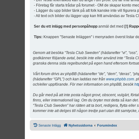
- Din Tesla referralkod kan du ange i din profil. Du får inte an
- Företag får starta trådar på forumet - OM de skapar konto me
- Lägger du upp bilder tänk på att folk kanske inte vill figurer
- All text och bilder du lägger upp kan fritt användas av Tesla
Ser du ett inlägg med personpåhopp
anmäl det med
[!] Rapp
Tips:
Knappen "Senaste Inläggen" i menyraden överst listar de 
Genom att besöka “Tesla Club Sweden” (hädanefter “vi”, “oss”, “v
godkänner följande avtal, besök inte eller använd inte “Tesla Cl
granska denna sida regelbundet på egen hand eftersom fortsatt 
Vårt forum drivs av phpBB (hädanefter “de”, “dem”, “deras”, 
(hädanefter “GPL”) och kan laddas ner från
www.phpbb.com
. p
och/eller uppförande. För mer information om phpBB, besök
ht
Du går med på att inte posta något grovt, obscent, vulgärt, förta
finns, eller internationell lag. Om du bryter mot detta så kan d
“Tesla Club Sweden” har rätten att ta bort, redigera, flytta ell
kommer inte att delges till någon tredje part utan ditt samtyck
Senaste Inlägg
Nyhetssidorna
Forumindex