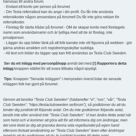
hänvisas till andra forum.
- Endast ett konto per person på forumet.
- Din Tesla referralkod kan du ange i din profil. Du får inte använda
referralkoder någon annanstans på forumet! Du får inte göra reklam för
referralkoder.
- Företag får starta trådar på forumet - OM de skapar konto med företagets
namn som användarnamn och är tydliga med att de är företag, inte
privatperson.
- Lägger du upp bilder tänk på att folk kanske inte vill figurera på webben - gör
gärna andras ansikten och registreringsskyltar suddiga.
- All text och bilder du lägger upp kan fritt användas av Tesla Club Sweden.
Ser du ett inlägg med personpåhopp
anmäl det med
[!] Rapportera detta
inlägg
knappen istället för att svara tillbaka något spydigt.
Tips:
Knappen "Senaste Inläggen" i menyraden överst listar de senaste
inläggen folk har gjort på forumet.
Genom att besöka “Tesla Club Sweden” (hädanefter “vi”, “oss”, “vår”, “Tesla
Club Sweden”, “https://teslaclubsweden.se/forum”), så godkänner du att du
binder dig juridiskt till följande avtal. Om du inte godkänner följande avtal,
besök inte eller använd inte “Tesla Club Sweden”. Vi kan ändra detta avtal när
som helst och vi kommer att göra allt för att informera dig om ändringar, men
det vore klokt av dig att granska denna sida regelbundet på egen hand
eftersom fortsatt användning av “Tesla Club Sweden” även efter ändringar
innebär att du godkänner att du är juridiskt bunden till detta avtal.