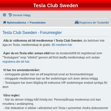
Tesla Club Sweden
Senaste Inlägg
Nyhetssidorna
Forumindex
Registrera din Tesla/elbil
Tesla Club Sweden - Forumregler
Alla
är välkomna att bli medlemmar i Tesla Club Sweden
, du behöver inte
äga en Tesla, medlemskap är gratis.
Bli medlem här
.
Äger du en Tesla eller annan elbil
kan du kostandsfritt bli registrerad som
"Teslaägare" resp "elbilist" genom att först skaffa medlemskap och sedan
registrera din bil här
.
Vi har tre användarnivåer:
- oinloggade gäster kan se ett begränsat urval av forumavdelningar
- inloggade medlemmar kan se fler avdelningar och även skriva inlägg
- Teslaägare har även tillgång till exklusiva VIP-avdelningar endast synliga för
dem
Våra regler:
- När du skriver inlägg
håll hövlig ton.
Personpåhopp modereras och kan
resultera i avstängning.
- Här diskuterar vi elbilar i allmänhet och Tesla i synnerhet. Andra diskussioner