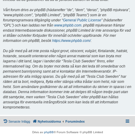
Vårt forum drivs av phpBB (hädanefter “de”, “dem”, “deras”, “phpBB mjukvara”,
“www.phpbb.com”, “phpBB Limited”, “phpBB Teams”) som är en
forumprogramvara tillgänglig under “
General Public License
” (hädanefter
“GPL”) och kan laddas ner från
www.phpbb.com
. phpBB mjukvaran främjar
endast Internetbaserade diskussioner, phpBB Limited är inte ansvariga för vad
vi tillåter och/eller förbjuder för innehåll och/eller uppförande. För mer
information om phpBB, besök
https://www.phpbb.com/
.
Du går med på att inte posta något grovt, obscent, vulgärt, förtalande, hatiskt,
hotande, sexuellt orienterat eller något annat material som kan bryta mot
lagarna i ditt land, lagar i landet där “Tesla Club Sweden” finns, eller
internationell lag. Om du bryter mot detta så kan det leda till omedelbar och
permanent bannlysning samt att vi kontaktar din Internetleverantör. IP-
adressen för alla inlägg sparas. Du går med på att “Tesla Club Sweden” har
rätten att ta bort, redigera, flytta eller stänga vilka trådar som helst, när som
helst. Som användare godkänner du att all information du skriver in sparas i en
databas. Denna information kommer inte att delges till någon tredje part utan
ditt samtycke, men varken “Tesla Club Sweden” eller phpBB kan hållas
ansvariga för eventuella intrångsförsök som kan leda till att information
komprometteras.
Senaste Inlägg
Nyhetssidorna
Forumindex
Drivs av
phpBB
® Forum Software © phpBB Limited