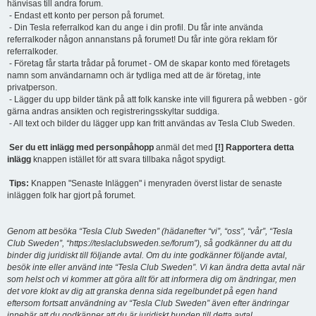
hänvisas till andra forum.
- Endast ett konto per person på forumet.
- Din Tesla referralkod kan du ange i din profil. Du får inte använda
referralkoder någon annanstans på forumet! Du får inte göra reklam för
referralkoder.
- Företag får starta trådar på forumet - OM de skapar konto med företagets
namn som användarnamn och är tydliga med att de är företag, inte
privatperson.
- Lägger du upp bilder tänk på att folk kanske inte vill figurera på webben - gör
gärna andras ansikten och registreringsskyltar suddiga.
- All text och bilder du lägger upp kan fritt användas av Tesla Club Sweden.
Ser du ett inlägg med personpåhopp
anmäl det med
[!] Rapportera detta
inlägg
knappen istället för att svara tillbaka något spydigt.
Tips:
Knappen "Senaste Inläggen" i menyraden överst listar de senaste
inläggen folk har gjort på forumet.
Genom att besöka “Tesla Club Sweden” (hädanefter “vi”, “oss”, “vår”, “Tesla
Club Sweden”, “https://teslaclubsweden.se/forum”), så godkänner du att du
binder dig juridiskt till följande avtal. Om du inte godkänner följande avtal,
besök inte eller använd inte “Tesla Club Sweden”. Vi kan ändra detta avtal när
som helst och vi kommer att göra allt för att informera dig om ändringar, men
det vore klokt av dig att granska denna sida regelbundet på egen hand
eftersom fortsatt användning av “Tesla Club Sweden” även efter ändringar
innebär att du godkänner att du är juridiskt bunden till detta avtal.