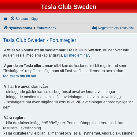
Tesla Club Sweden
Senaste Inlägg
Nyhetssidorna
Forumindex
Registrera din Tesla/elbil
Tesla Club Sweden - Forumregler
Alla
är välkomna att bli medlemmar i Tesla Club Sweden
, du behöver inte
äga en Tesla, medlemskap är gratis.
Bli medlem här
.
Äger du en Tesla eller annan elbil
kan du kostandsfritt bli registrerad som
"Teslaägare" resp "elbilist" genom att först skaffa medlemskap och sedan
registrera din bil här
.
Vi har tre användarnivåer:
- oinloggade gäster kan se ett begränsat urval av forumavdelningar
- inloggade medlemmar kan se fler avdelningar och även skriva inlägg
- Teslaägare har även tillgång till exklusiva VIP-avdelningar endast synliga för
dem
Våra regler:
- När du skriver inlägg
håll hövlig ton.
Personpåhopp modereras och kan
resultera i avstängning.
- Här diskuterar vi elbilar i allmänhet och Tesla i synnerhet. Andra diskussioner