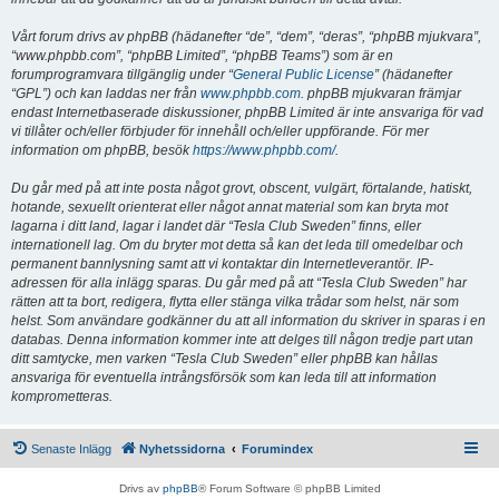
Vårt forum drivs av phpBB (hädanefter “de”, “dem”, “deras”, “phpBB mjukvara”,
“www.phpbb.com”, “phpBB Limited”, “phpBB Teams”) som är en
forumprogramvara tillgänglig under “
General Public License
” (hädanefter
“GPL”) och kan laddas ner från
www.phpbb.com
. phpBB mjukvaran främjar
endast Internetbaserade diskussioner, phpBB Limited är inte ansvariga för vad
vi tillåter och/eller förbjuder för innehåll och/eller uppförande. För mer
information om phpBB, besök
https://www.phpbb.com/
.
Du går med på att inte posta något grovt, obscent, vulgärt, förtalande, hatiskt,
hotande, sexuellt orienterat eller något annat material som kan bryta mot
lagarna i ditt land, lagar i landet där “Tesla Club Sweden” finns, eller
internationell lag. Om du bryter mot detta så kan det leda till omedelbar och
permanent bannlysning samt att vi kontaktar din Internetleverantör. IP-
adressen för alla inlägg sparas. Du går med på att “Tesla Club Sweden” har
rätten att ta bort, redigera, flytta eller stänga vilka trådar som helst, när som
helst. Som användare godkänner du att all information du skriver in sparas i en
databas. Denna information kommer inte att delges till någon tredje part utan
ditt samtycke, men varken “Tesla Club Sweden” eller phpBB kan hållas
ansvariga för eventuella intrångsförsök som kan leda till att information
komprometteras.
Senaste Inlägg
Nyhetssidorna
Forumindex
Drivs av
phpBB
® Forum Software © phpBB Limited