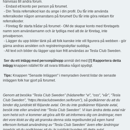
hänvisas till andra forum.
- Endast ett konto per person på forumet.
- Din Tesla referralkod kan du ange i din profil. Du får inte använda
referralkoder någon annanstans på forumet! Du får inte göra reklam för
referralkoder.
- Företag får starta trådar på forumet - OM de skapar konto med företagets
namn som användarnamn och är tydliga med att de är företag, inte
privatperson.
- Lägger du upp bilder tänk på att folk kanske inte vill figurera på webben - gör
gärna andras ansikten och registreringsskyltar suddiga.
- All text och bilder du lägger upp kan fritt användas av Tesla Club Sweden.
Ser du ett inlägg med personpåhopp
anmäl det med
[!] Rapportera detta
inlägg
knappen istället för att svara tillbaka något spydigt.
Tips:
Knappen "Senaste Inläggen" i menyraden överst listar de senaste
inläggen folk har gjort på forumet.
Genom att besöka “Tesla Club Sweden” (hädanefter “vi”, “oss”, “vår”, “Tesla
Club Sweden”, “https://teslaclubsweden.se/forum”), så godkänner du att du
binder dig juridiskt till följande avtal. Om du inte godkänner följande avtal,
besök inte eller använd inte “Tesla Club Sweden”. Vi kan ändra detta avtal när
som helst och vi kommer att göra allt för att informera dig om ändringar, men
det vore klokt av dig att granska denna sida regelbundet på egen hand
eftersom fortsatt användning av “Tesla Club Sweden” även efter ändringar
innebär att du godkänner att du är juridiskt bunden till detta avtal.