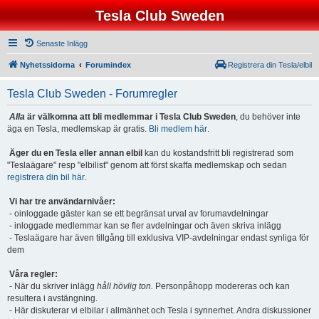
Tesla Club Sweden
Senaste Inlägg
Nyhetssidorna
Forumindex
Registrera din Tesla/elbil
Tesla Club Sweden - Forumregler
Alla
är välkomna att bli medlemmar i Tesla Club Sweden
, du behöver inte
äga en Tesla, medlemskap är gratis.
Bli medlem här
.
Äger du en Tesla eller annan elbil
kan du kostandsfritt bli registrerad som
"Teslaägare" resp "elbilist" genom att först skaffa medlemskap och sedan
registrera din bil här
.
Vi har tre användarnivåer:
- oinloggade gäster kan se ett begränsat urval av forumavdelningar
- inloggade medlemmar kan se fler avdelningar och även skriva inlägg
- Teslaägare har även tillgång till exklusiva VIP-avdelningar endast synliga för
dem
Våra regler:
- När du skriver inlägg
håll hövlig ton.
Personpåhopp modereras och kan
resultera i avstängning.
- Här diskuterar vi elbilar i allmänhet och Tesla i synnerhet. Andra diskussioner