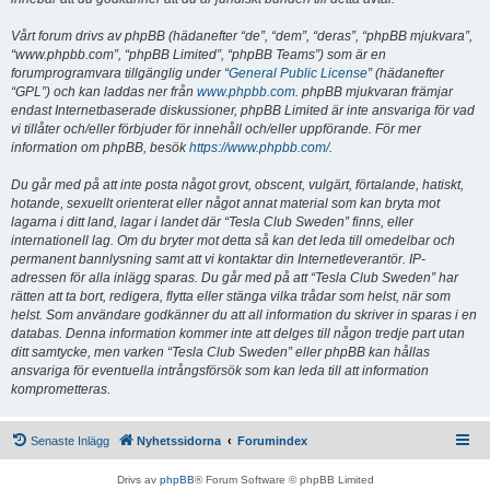
Vårt forum drivs av phpBB (hädanefter “de”, “dem”, “deras”, “phpBB mjukvara”,
“www.phpbb.com”, “phpBB Limited”, “phpBB Teams”) som är en
forumprogramvara tillgänglig under “
General Public License
” (hädanefter
“GPL”) och kan laddas ner från
www.phpbb.com
. phpBB mjukvaran främjar
endast Internetbaserade diskussioner, phpBB Limited är inte ansvariga för vad
vi tillåter och/eller förbjuder för innehåll och/eller uppförande. För mer
information om phpBB, besök
https://www.phpbb.com/
.
Du går med på att inte posta något grovt, obscent, vulgärt, förtalande, hatiskt,
hotande, sexuellt orienterat eller något annat material som kan bryta mot
lagarna i ditt land, lagar i landet där “Tesla Club Sweden” finns, eller
internationell lag. Om du bryter mot detta så kan det leda till omedelbar och
permanent bannlysning samt att vi kontaktar din Internetleverantör. IP-
adressen för alla inlägg sparas. Du går med på att “Tesla Club Sweden” har
rätten att ta bort, redigera, flytta eller stänga vilka trådar som helst, när som
helst. Som användare godkänner du att all information du skriver in sparas i en
databas. Denna information kommer inte att delges till någon tredje part utan
ditt samtycke, men varken “Tesla Club Sweden” eller phpBB kan hållas
ansvariga för eventuella intrångsförsök som kan leda till att information
komprometteras.
Senaste Inlägg
Nyhetssidorna
Forumindex
Drivs av
phpBB
® Forum Software © phpBB Limited