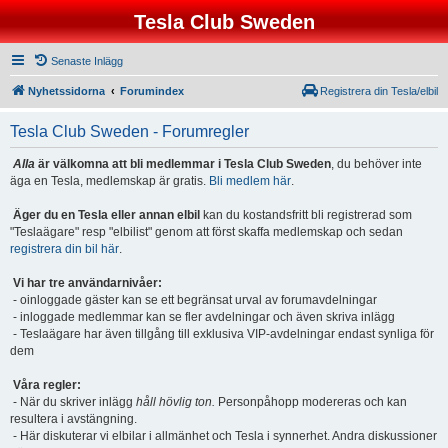
Tesla Club Sweden
Senaste Inlägg
Nyhetssidorna
Forumindex
Registrera din Tesla/elbil
Tesla Club Sweden - Forumregler
Alla
är välkomna att bli medlemmar i Tesla Club Sweden
, du behöver inte
äga en Tesla, medlemskap är gratis.
Bli medlem här
.
Äger du en Tesla eller annan elbil
kan du kostandsfritt bli registrerad som
"Teslaägare" resp "elbilist" genom att först skaffa medlemskap och sedan
registrera din bil här
.
Vi har tre användarnivåer:
- oinloggade gäster kan se ett begränsat urval av forumavdelningar
- inloggade medlemmar kan se fler avdelningar och även skriva inlägg
- Teslaägare har även tillgång till exklusiva VIP-avdelningar endast synliga för
dem
Våra regler:
- När du skriver inlägg
håll hövlig ton.
Personpåhopp modereras och kan
resultera i avstängning.
- Här diskuterar vi elbilar i allmänhet och Tesla i synnerhet. Andra diskussioner