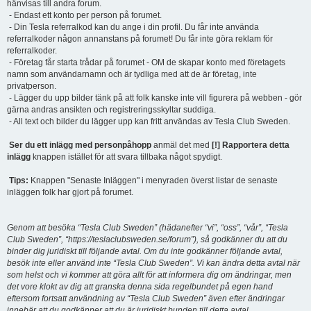
hänvisas till andra forum.
- Endast ett konto per person på forumet.
- Din Tesla referralkod kan du ange i din profil. Du får inte använda
referralkoder någon annanstans på forumet! Du får inte göra reklam för
referralkoder.
- Företag får starta trådar på forumet - OM de skapar konto med företagets
namn som användarnamn och är tydliga med att de är företag, inte
privatperson.
- Lägger du upp bilder tänk på att folk kanske inte vill figurera på webben - gör
gärna andras ansikten och registreringsskyltar suddiga.
- All text och bilder du lägger upp kan fritt användas av Tesla Club Sweden.
Ser du ett inlägg med personpåhopp
anmäl det med
[!] Rapportera detta
inlägg
knappen istället för att svara tillbaka något spydigt.
Tips:
Knappen "Senaste Inläggen" i menyraden överst listar de senaste
inläggen folk har gjort på forumet.
Genom att besöka “Tesla Club Sweden” (hädanefter “vi”, “oss”, “vår”, “Tesla
Club Sweden”, “https://teslaclubsweden.se/forum”), så godkänner du att du
binder dig juridiskt till följande avtal. Om du inte godkänner följande avtal,
besök inte eller använd inte “Tesla Club Sweden”. Vi kan ändra detta avtal när
som helst och vi kommer att göra allt för att informera dig om ändringar, men
det vore klokt av dig att granska denna sida regelbundet på egen hand
eftersom fortsatt användning av “Tesla Club Sweden” även efter ändringar
innebär att du godkänner att du är juridiskt bunden till detta avtal.