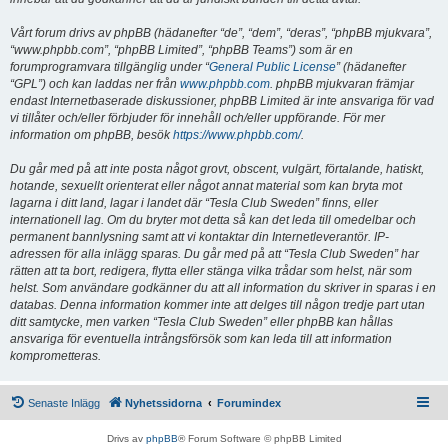
Vårt forum drivs av phpBB (hädanefter “de”, “dem”, “deras”, “phpBB mjukvara”,
“www.phpbb.com”, “phpBB Limited”, “phpBB Teams”) som är en
forumprogramvara tillgänglig under “
General Public License
” (hädanefter
“GPL”) och kan laddas ner från
www.phpbb.com
. phpBB mjukvaran främjar
endast Internetbaserade diskussioner, phpBB Limited är inte ansvariga för vad
vi tillåter och/eller förbjuder för innehåll och/eller uppförande. För mer
information om phpBB, besök
https://www.phpbb.com/
.
Du går med på att inte posta något grovt, obscent, vulgärt, förtalande, hatiskt,
hotande, sexuellt orienterat eller något annat material som kan bryta mot
lagarna i ditt land, lagar i landet där “Tesla Club Sweden” finns, eller
internationell lag. Om du bryter mot detta så kan det leda till omedelbar och
permanent bannlysning samt att vi kontaktar din Internetleverantör. IP-
adressen för alla inlägg sparas. Du går med på att “Tesla Club Sweden” har
rätten att ta bort, redigera, flytta eller stänga vilka trådar som helst, när som
helst. Som användare godkänner du att all information du skriver in sparas i en
databas. Denna information kommer inte att delges till någon tredje part utan
ditt samtycke, men varken “Tesla Club Sweden” eller phpBB kan hållas
ansvariga för eventuella intrångsförsök som kan leda till att information
komprometteras.
Senaste Inlägg
Nyhetssidorna
Forumindex
Drivs av
phpBB
® Forum Software © phpBB Limited