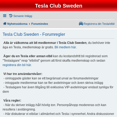
Tesla Club Sweden
Senaste Inlägg
Nyhetssidorna
Forumindex
Registrera din Tesla/elbil
Tesla Club Sweden - Forumregler
Alla
är välkomna att bli medlemmar i Tesla Club Sweden
, du behöver inte
äga en Tesla, medlemskap är gratis.
Bli medlem här
.
Äger du en Tesla eller annan elbil
kan du kostandsfritt bli registrerad som
"Teslaägare" resp "elbilist" genom att först skaffa medlemskap och sedan
registrera din bil här
.
Vi har tre användarnivåer:
- oinloggade gäster kan se ett begränsat urval av forumavdelningar
- inloggade medlemmar kan se fler avdelningar och även skriva inlägg
- Teslaägare har även tillgång till exklusiva VIP-avdelningar endast synliga för
dem
Våra regler:
- När du skriver inlägg
håll hövlig ton.
Personpåhopp modereras och kan
resultera i avstängning.
- Här diskuterar vi elbilar i allmänhet och Tesla i synnerhet. Andra diskussioner