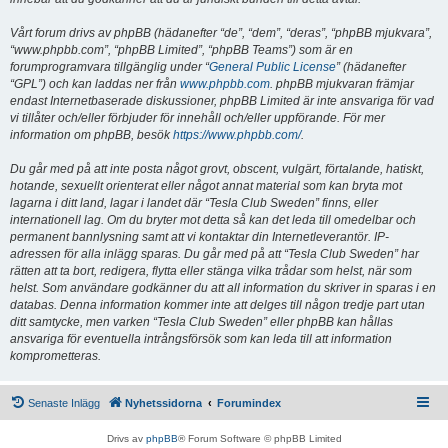
Vårt forum drivs av phpBB (hädanefter “de”, “dem”, “deras”, “phpBB mjukvara”,
“www.phpbb.com”, “phpBB Limited”, “phpBB Teams”) som är en
forumprogramvara tillgänglig under “
General Public License
” (hädanefter
“GPL”) och kan laddas ner från
www.phpbb.com
. phpBB mjukvaran främjar
endast Internetbaserade diskussioner, phpBB Limited är inte ansvariga för vad
vi tillåter och/eller förbjuder för innehåll och/eller uppförande. För mer
information om phpBB, besök
https://www.phpbb.com/
.
Du går med på att inte posta något grovt, obscent, vulgärt, förtalande, hatiskt,
hotande, sexuellt orienterat eller något annat material som kan bryta mot
lagarna i ditt land, lagar i landet där “Tesla Club Sweden” finns, eller
internationell lag. Om du bryter mot detta så kan det leda till omedelbar och
permanent bannlysning samt att vi kontaktar din Internetleverantör. IP-
adressen för alla inlägg sparas. Du går med på att “Tesla Club Sweden” har
rätten att ta bort, redigera, flytta eller stänga vilka trådar som helst, när som
helst. Som användare godkänner du att all information du skriver in sparas i en
databas. Denna information kommer inte att delges till någon tredje part utan
ditt samtycke, men varken “Tesla Club Sweden” eller phpBB kan hållas
ansvariga för eventuella intrångsförsök som kan leda till att information
komprometteras.
Senaste Inlägg
Nyhetssidorna
Forumindex
Drivs av
phpBB
® Forum Software © phpBB Limited