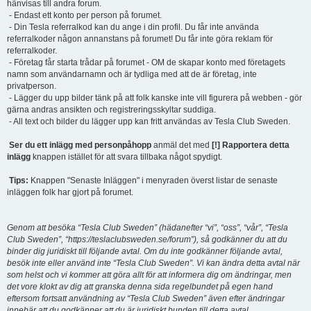
hänvisas till andra forum.
- Endast ett konto per person på forumet.
- Din Tesla referralkod kan du ange i din profil. Du får inte använda
referralkoder någon annanstans på forumet! Du får inte göra reklam för
referralkoder.
- Företag får starta trådar på forumet - OM de skapar konto med företagets
namn som användarnamn och är tydliga med att de är företag, inte
privatperson.
- Lägger du upp bilder tänk på att folk kanske inte vill figurera på webben - gör
gärna andras ansikten och registreringsskyltar suddiga.
- All text och bilder du lägger upp kan fritt användas av Tesla Club Sweden.
Ser du ett inlägg med personpåhopp
anmäl det med
[!] Rapportera detta
inlägg
knappen istället för att svara tillbaka något spydigt.
Tips:
Knappen "Senaste Inläggen" i menyraden överst listar de senaste
inläggen folk har gjort på forumet.
Genom att besöka “Tesla Club Sweden” (hädanefter “vi”, “oss”, “vår”, “Tesla
Club Sweden”, “https://teslaclubsweden.se/forum”), så godkänner du att du
binder dig juridiskt till följande avtal. Om du inte godkänner följande avtal,
besök inte eller använd inte “Tesla Club Sweden”. Vi kan ändra detta avtal när
som helst och vi kommer att göra allt för att informera dig om ändringar, men
det vore klokt av dig att granska denna sida regelbundet på egen hand
eftersom fortsatt användning av “Tesla Club Sweden” även efter ändringar
innebär att du godkänner att du är juridiskt bunden till detta avtal.