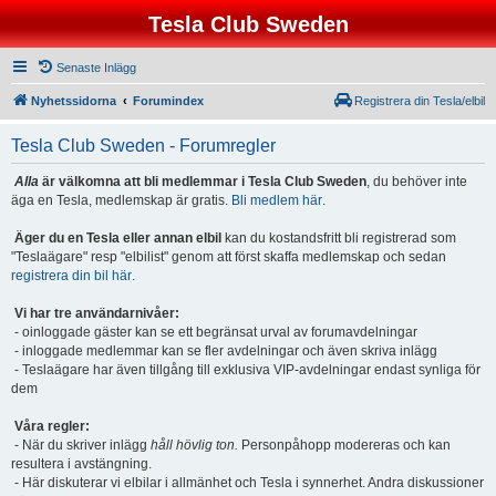
Tesla Club Sweden
Senaste Inlägg
Nyhetssidorna
Forumindex
Registrera din Tesla/elbil
Tesla Club Sweden - Forumregler
Alla
är välkomna att bli medlemmar i Tesla Club Sweden
, du behöver inte
äga en Tesla, medlemskap är gratis.
Bli medlem här
.
Äger du en Tesla eller annan elbil
kan du kostandsfritt bli registrerad som
"Teslaägare" resp "elbilist" genom att först skaffa medlemskap och sedan
registrera din bil här
.
Vi har tre användarnivåer:
- oinloggade gäster kan se ett begränsat urval av forumavdelningar
- inloggade medlemmar kan se fler avdelningar och även skriva inlägg
- Teslaägare har även tillgång till exklusiva VIP-avdelningar endast synliga för
dem
Våra regler:
- När du skriver inlägg
håll hövlig ton.
Personpåhopp modereras och kan
resultera i avstängning.
- Här diskuterar vi elbilar i allmänhet och Tesla i synnerhet. Andra diskussioner