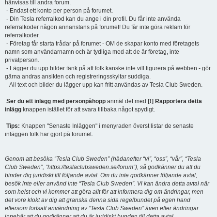
hänvisas till andra forum.
- Endast ett konto per person på forumet.
- Din Tesla referralkod kan du ange i din profil. Du får inte använda
referralkoder någon annanstans på forumet! Du får inte göra reklam för
referralkoder.
- Företag får starta trådar på forumet - OM de skapar konto med företagets
namn som användarnamn och är tydliga med att de är företag, inte
privatperson.
- Lägger du upp bilder tänk på att folk kanske inte vill figurera på webben - gör
gärna andras ansikten och registreringsskyltar suddiga.
- All text och bilder du lägger upp kan fritt användas av Tesla Club Sweden.
Ser du ett inlägg med personpåhopp
anmäl det med
[!] Rapportera detta
inlägg
knappen istället för att svara tillbaka något spydigt.
Tips:
Knappen "Senaste Inläggen" i menyraden överst listar de senaste
inläggen folk har gjort på forumet.
Genom att besöka “Tesla Club Sweden” (hädanefter “vi”, “oss”, “vår”, “Tesla
Club Sweden”, “https://teslaclubsweden.se/forum”), så godkänner du att du
binder dig juridiskt till följande avtal. Om du inte godkänner följande avtal,
besök inte eller använd inte “Tesla Club Sweden”. Vi kan ändra detta avtal när
som helst och vi kommer att göra allt för att informera dig om ändringar, men
det vore klokt av dig att granska denna sida regelbundet på egen hand
eftersom fortsatt användning av “Tesla Club Sweden” även efter ändringar
innebär att du godkänner att du är juridiskt bunden till detta avtal.