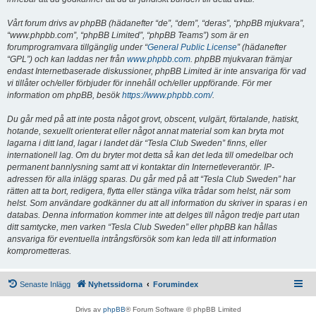
Vårt forum drivs av phpBB (hädanefter “de”, “dem”, “deras”, “phpBB mjukvara”,
“www.phpbb.com”, “phpBB Limited”, “phpBB Teams”) som är en
forumprogramvara tillgänglig under “
General Public License
” (hädanefter
“GPL”) och kan laddas ner från
www.phpbb.com
. phpBB mjukvaran främjar
endast Internetbaserade diskussioner, phpBB Limited är inte ansvariga för vad
vi tillåter och/eller förbjuder för innehåll och/eller uppförande. För mer
information om phpBB, besök
https://www.phpbb.com/
.
Du går med på att inte posta något grovt, obscent, vulgärt, förtalande, hatiskt,
hotande, sexuellt orienterat eller något annat material som kan bryta mot
lagarna i ditt land, lagar i landet där “Tesla Club Sweden” finns, eller
internationell lag. Om du bryter mot detta så kan det leda till omedelbar och
permanent bannlysning samt att vi kontaktar din Internetleverantör. IP-
adressen för alla inlägg sparas. Du går med på att “Tesla Club Sweden” har
rätten att ta bort, redigera, flytta eller stänga vilka trådar som helst, när som
helst. Som användare godkänner du att all information du skriver in sparas i en
databas. Denna information kommer inte att delges till någon tredje part utan
ditt samtycke, men varken “Tesla Club Sweden” eller phpBB kan hållas
ansvariga för eventuella intrångsförsök som kan leda till att information
komprometteras.
Senaste Inlägg
Nyhetssidorna
Forumindex
Drivs av
phpBB
® Forum Software © phpBB Limited